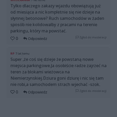
Tylko dlaczego zakazy wjazdu obowiązują już
od miesiąca a nic kompletnie się nie dzieje na
słynnej betonowe? Ruch samochodów w żaden
sposób nie kolidowalby z pracami na terenie
parkingu, który ma powstać.
Zgłoś do moderacji
0
Odpowiedz
RP
7 lat temu
Super ,że coś się dzieje że powstaną nowe
miejsca parkingowe.Ja osobiście radze zajrzeć na
teren za blokami wieżowca na
Niemierzynskiej.Dziura goni dziurę i nic się tam
nie robi,a samochodem strach wjechać -szok.
Zgłoś do moderacji
0
Odpowiedz