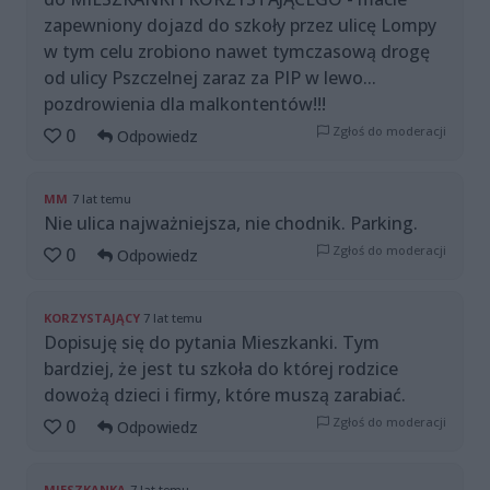
zapewniony dojazd do szkoły przez ulicę Lompy
w tym celu zrobiono nawet tymczasową drogę
od ulicy Pszczelnej zaraz za PIP w lewo...
pozdrowienia dla malkontentów!!!
Zgłoś do moderacji
0
Odpowiedz
MM
7 lat temu
Nie ulica najważniejsza, nie chodnik. Parking.
Zgłoś do moderacji
0
Odpowiedz
KORZYSTAJĄCY
7 lat temu
Dopisuję się do pytania Mieszkanki. Tym
bardziej, że jest tu szkoła do której rodzice
dowożą dzieci i firmy, które muszą zarabiać.
Zgłoś do moderacji
0
Odpowiedz
MIESZKANKA
7 lat temu