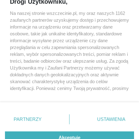
Drogi Użytkowniku,
targi
Redakcja
Wernisaże
Specjalny koncert z okazji
Na naszej stronie wszczecinie.pl, my oraz naszych 1162
20. urodzin portalu
zaufanych partnerów uzyskujemy dostęp i przechowujemy
Więcej
wSzczecinie.pl
informacje na urządzeniu oraz przetwarzamy dane
osobowe, takie jak unikalne identyfikatory, standardowe
Regulamin konkursów
informacje wysyłane przez urządzenie czy dane
śniadaniówka "Hej
przeglądania w celu zapewniania spersonalizowanych
Szczecin! Jest piątek!"
reklam, wybór spersonalizowanych treści, pomiar reklam i
treści, badanie odbiorców oraz ulepszanie usług. Za zgodą
Użytkownika my i Zaufani Partnerzy możemy używać
dokładnych danych geolokalizacyjnych oraz aktywnie
Partnerzy
skanować charakterystykę urządzenia do celów
Praca Szczecin
identyfikacji. Ponieważ cenimy Twoją prywatność, prosimy
o zgodę na korzystanie z tych technologii poprzez
the:protocol
kliknięcie „Akceptuję”. Zgoda jest dobrowolna i zawsze
POZASzczecin.pl
możesz ją zmienić/wycofać klikając przycisk ustawień
prywatności znajdujący się w lewym dolnym rogu strony
PARTNERZY
USTAWIENIA
. Niektóre rodzaje przetwarzania danych nie wymagają
zgody użytkownika, ale masz prawo sprzeciwić się
© 2026 wSzczecinie.pl
takiemu przetwarzaniu. Preferencje będą miały
Akceptuję