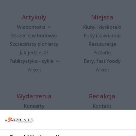
Artykuły
Miejsca
Wiadomości
Kluby i dyskoteki
Szczecin w budowie
Puby i kawiarnie
Szczecińscy pionierzy
Restauracje
Jak jedziesz?
Pizzerie
Publicystyka - cykle
Bary, fast foody
Więcej
Więcej
Wydarzenia
Redakcja
Koncerty
Kontakt
Warsztaty
Regulamin i polityka
prywatności
Spacery i oprowadzania
Reklama
Jarmarki, festyny, pchle