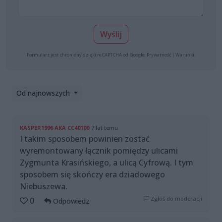
Wyślij
Formularz jest chroniony dzięki reCAPTCHA od Google:
Prywatność
|
Warunki
.
Od najnowszych
KASPER1996 AKA CC40100
7 lat temu
I takim sposobem powinien zostać
wyremontowany łącznik pomiędzy ulicami
Zygmunta Krasińskiego, a ulicą Cyfrową. I tym
sposobem się skończy era dziadowego
Niebuszewa.
Zgłoś do moderacji
0
Odpowiedz