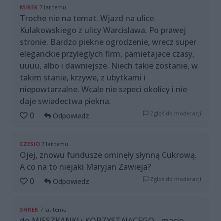
MIREK
7 lat temu
Troche nie na temat. Wjazd na ulice
Kulakowskiego z ulicy Warcislawa. Po prawej
stronie. Bardzo piekne ogrodzenie, wrecz super
eleganckie przyleglych firm, pamietajace czasy,
uuuu, albo i dawniejsze. Niech takie zostanie, w
takim stanie, krzywe, z ubytkami i
niepowtarzalne. Wcale nie szpeci okolicy i nie
daje swiadectwa piekna.
Zgłoś do moderacji
0
Odpowiedz
CZESIO
7 lat temu
Ojej, znowu fundusze ominęły słynną Cukrową.
A co na to niejaki Maryjan Zawieja?
Zgłoś do moderacji
0
Odpowiedz
SHREK
7 lat temu
do MIESZKANKI i KORZYSTAJĄCEGO - macie