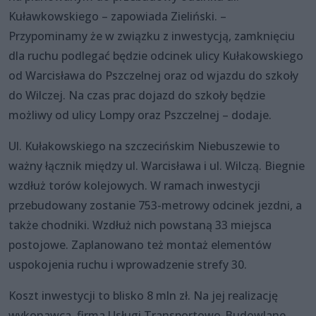
Kuławkowskiego – zapowiada Zieliński. –
Przypominamy że w związku z inwestycją, zamknięciu
dla ruchu podlegać będzie odcinek ulicy Kułakowskiego
od Warcisława do Pszczelnej oraz od wjazdu do szkoły
do Wilczej. Na czas prac dojazd do szkoły będzie
możliwy od ulicy Lompy oraz Pszczelnej – dodaje.
Ul. Kułakowskiego na szczecińskim Niebuszewie to
ważny łącznik między ul. Warcisława i ul. Wilczą. Biegnie
wzdłuż torów kolejowych. W ramach inwestycji
przebudowany zostanie 753-metrowy odcinek jezdni, a
także chodniki. Wzdłuż nich powstaną 33 miejsca
postojowe. Zaplanowano też montaż elementów
uspokojenia ruchu i wprowadzenie strefy 30.
Koszt inwestycji to blisko 8 mln zł. Na jej realizację
wykonawca, firma Usługi Transportowo-Budowlane