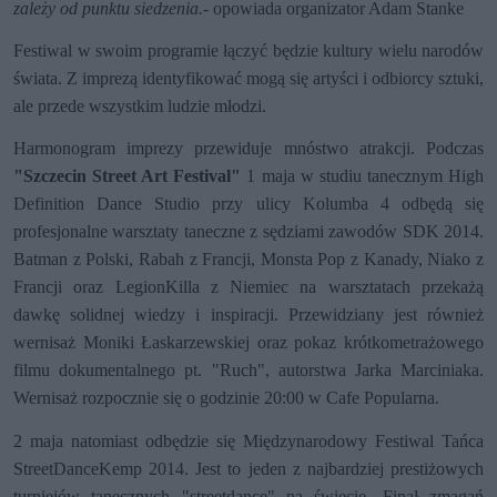
zależy od punktu siedzenia.-
opowiada organizator Adam Stanke
Festiwal w swoim programie łączyć będzie kultury wielu narodów
świata. Z imprezą identyfikować mogą się artyści i odbiorcy sztuki,
ale przede wszystkim ludzie młodzi.
Harmonogram imprezy przewiduje mnóstwo atrakcji. Podczas
"Szczecin Street Art Festival"
1 maja w studiu tanecznym
High
Definition Dance Studio przy ulicy Kolumba 4
odbędą się
profesjonalne warsztaty taneczne z sędziami zawodów SDK 2014.
Batman z Polski, Rabah z Francji, Monsta Pop z Kanady, Niako z
Francji oraz
LegionKilla z Niemiec na warsztatach przekażą
dawkę solidnej wiedzy i inspiracji.
Przewidziany jest również
wernisaż Moniki Łaskarzewskiej oraz pokaz krótkometrażowego
filmu dokumentalnego pt. "Ruch", autorstwa Jarka Marciniaka.
Wernisaż rozpocznie się o godzinie 20:00 w Cafe Popularna.
2 maja natomiast odbędzie się Międzynarodowy Festiwal Tańca
StreetDanceKemp 2014. Jest to jeden z najbardziej prestiżowych
turniejów tanecznych "streetdance" na świecie. Finał zmagań