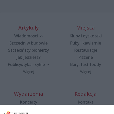
Artykuły
Miejsca
Wiadomości
Kluby i dyskoteki
Szczecin w budowie
Puby i kawiarnie
Szczecińscy pionierzy
Restauracje
Jak jedziesz?
Pizzerie
Publicystyka - cykle
Bary, fast foody
Więcej
Więcej
Wydarzenia
Redakcja
Koncerty
Kontakt
Warsztaty
Regulamin i polityka