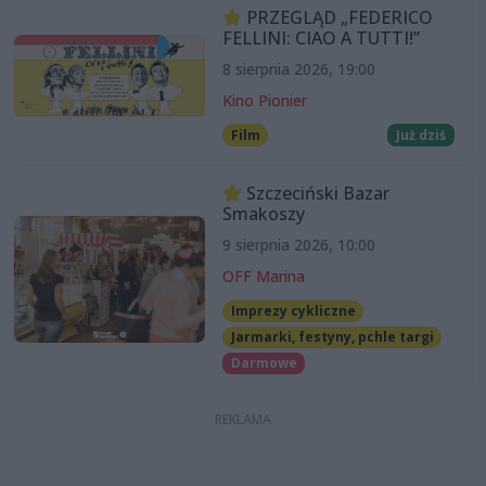
PRZEGLĄD „FEDERICO
FELLINI: CIAO A TUTTI!”
8 sierpnia 2026, 19:00
Kino Pionier
Film
Już dziś
Szczeciński Bazar
Smakoszy
9 sierpnia 2026, 10:00
OFF Marina
Imprezy cykliczne
Jarmarki, festyny, pchle targi
Darmowe