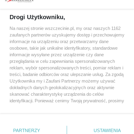
prywatności
Spacery i oprowadzania
Reklama
Jarmarki, festyny, pchle
Drogi Użytkowniku,
targi
Redakcja
Wernisaże
Specjalny koncert z okazji
Na naszej stronie wszczecinie.pl, my oraz naszych 1162
20. urodzin portalu
zaufanych partnerów uzyskujemy dostęp i przechowujemy
Więcej
wSzczecinie.pl
informacje na urządzeniu oraz przetwarzamy dane
osobowe, takie jak unikalne identyfikatory, standardowe
Regulamin konkursów
informacje wysyłane przez urządzenie czy dane
śniadaniówka "Hej
przeglądania w celu zapewniania spersonalizowanych
Szczecin! Jest piątek!"
reklam, wybór spersonalizowanych treści, pomiar reklam i
treści, badanie odbiorców oraz ulepszanie usług. Za zgodą
Użytkownika my i Zaufani Partnerzy możemy używać
dokładnych danych geolokalizacyjnych oraz aktywnie
Partnerzy
skanować charakterystykę urządzenia do celów
Praca Szczecin
identyfikacji. Ponieważ cenimy Twoją prywatność, prosimy
o zgodę na korzystanie z tych technologii poprzez
the:protocol
kliknięcie „Akceptuję”. Zgoda jest dobrowolna i zawsze
POZASzczecin.pl
możesz ją zmienić/wycofać klikając przycisk ustawień
prywatności znajdujący się w lewym dolnym rogu strony
PARTNERZY
USTAWIENIA
. Niektóre rodzaje przetwarzania danych nie wymagają