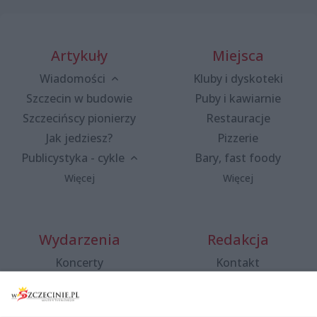
Artykuły
Miejsca
Wiadomości
Kluby i dyskoteki
Szczecin w budowie
Puby i kawiarnie
Szczecińscy pionierzy
Restauracje
Jak jedziesz?
Pizzerie
Publicystyka - cykle
Bary, fast foody
Więcej
Więcej
Wydarzenia
Redakcja
Koncerty
Kontakt
Warsztaty
Regulamin i polityka
prywatności
Spacery i oprowadzania