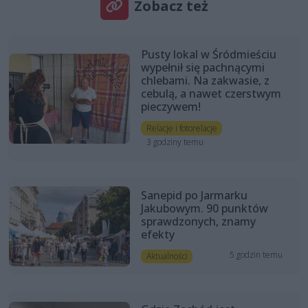
Zobacz też
Pusty lokal w Śródmieściu
wypełnił się pachnącymi
chlebami. Na zakwasie, z
cebulą, a nawet czerstwym
pieczywem!
Relacje i fotorelacje
3 godziny temu
Sanepid po Jarmarku
Jakubowym. 90 punktów
sprawdzonych, znamy
efekty
5 godzin temu
Aktualności