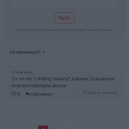
Wyślij
Formularz jest chroniony dzięki reCAPTCHA od Google:
Prywatność
|
Warunki
.
Od najnowszych
:)
10 lat temu
To on tez z dobrej zmiany? ,kabaret Szarpanina
mial beznadziejne skecze
Zgłoś do moderacji
0
Odpowiedz