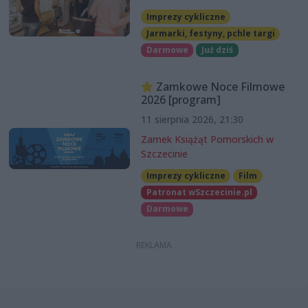
Imprezy cykliczne
Jarmarki, festyny, pchle targi
Darmowe
Już dziś
Zamkowe Noce Filmowe
2026 [program]
11 sierpnia 2026, 21:30
Zamek Książąt Pomorskich w
Szczecinie
Imprezy cykliczne
Film
Patronat wSzczecinie.pl
Darmowe