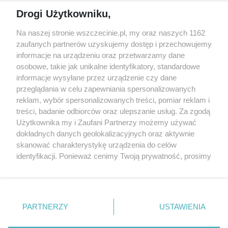
Reklama
Jarmarki, festyny, pchle
Drogi Użytkowniku,
targi
Redakcja
Wernisaże
Specjalny koncert z okazji
Na naszej stronie wszczecinie.pl, my oraz naszych 1162
20. urodzin portalu
zaufanych partnerów uzyskujemy dostęp i przechowujemy
Więcej
wSzczecinie.pl
informacje na urządzeniu oraz przetwarzamy dane
osobowe, takie jak unikalne identyfikatory, standardowe
Regulamin konkursów
informacje wysyłane przez urządzenie czy dane
śniadaniówka "Hej
przeglądania w celu zapewniania spersonalizowanych
Szczecin! Jest piątek!"
reklam, wybór spersonalizowanych treści, pomiar reklam i
treści, badanie odbiorców oraz ulepszanie usług. Za zgodą
Użytkownika my i Zaufani Partnerzy możemy używać
dokładnych danych geolokalizacyjnych oraz aktywnie
Partnerzy
skanować charakterystykę urządzenia do celów
Praca Szczecin
identyfikacji. Ponieważ cenimy Twoją prywatność, prosimy
o zgodę na korzystanie z tych technologii poprzez
the:protocol
kliknięcie „Akceptuję”. Zgoda jest dobrowolna i zawsze
POZASzczecin.pl
możesz ją zmienić/wycofać klikając przycisk ustawień
prywatności znajdujący się w lewym dolnym rogu strony
PARTNERZY
USTAWIENIA
. Niektóre rodzaje przetwarzania danych nie wymagają
zgody użytkownika, ale masz prawo sprzeciwić się
© 2026 wSzczecinie.pl