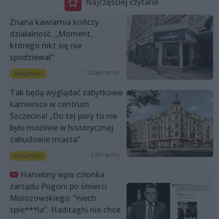
Najczęściej czytane
Znana kawiarnia kończy
działalność. „Moment,
którego nikt się nie
spodziewał”
1 dzień temu
Aktualności
Tak będą wyglądać zabytkowe
kamienice w centrum
Szczecina! „Do tej pory to nie
było możliwe w historycznej
zabudowie miasta”
2 dni temu
Aktualności
Haniebny wpis członka
zarządu Pogoni po śmierci
Morozowskiego: “niech
spie***la”. Haditaghi nie chce