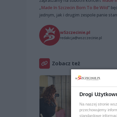
zapraszamy na sobotni koncert
Made In
„
Made In Szczecin Born To Be Wild
” bę
jednym, jak i drugim zespole panie sta
wSzczecinie.pl
redakcja@wszczecinie.pl
Zobacz też
Drogi Użytkow
Na naszej stronie ws
przechowujemy informa
standardowe informac