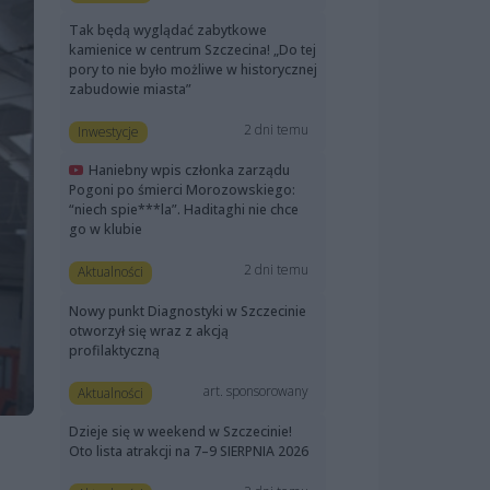
Tak będą wyglądać zabytkowe
kamienice w centrum Szczecina! „Do tej
pory to nie było możliwe w historycznej
zabudowie miasta”
2 dni temu
Inwestycje
Haniebny wpis członka zarządu
Pogoni po śmierci Morozowskiego:
“niech spie***la”. Haditaghi nie chce
go w klubie
2 dni temu
Aktualności
Nowy punkt Diagnostyki w Szczecinie
otworzył się wraz z akcją
profilaktyczną
art. sponsorowany
Aktualności
Dzieje się w weekend w Szczecinie!
Oto lista atrakcji na 7–9 SIERPNIA 2026