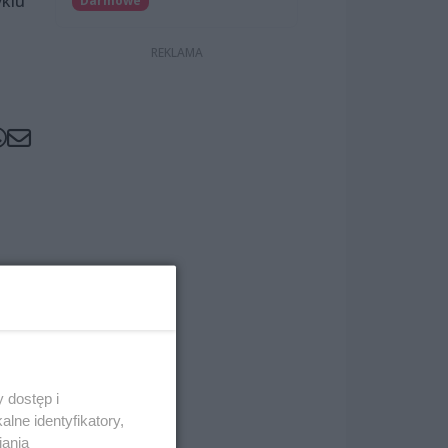
yklu
Darmowe
 dostęp i
lne identyfikatory,
iania