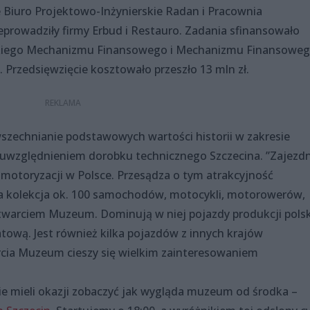
e Biuro Projektowo-Inżynierskie Radan i Pracownia
eprowadziły firmy Erbud i Restauro. Zadania sfinansowało
skiego Mechanizmu Finansowego i Mechanizmu Finansowe
Przedsięwzięcie kosztowało przeszło 13 mln zł.
echnianie podstawowych wartości historii w zakresie
m uwzględnieniem dorobku technicznego Szczecina. ”Zajezd
 motoryzacji w Polsce. Przesądza o tym atrakcyjność
 kolekcja ok. 100 samochodów, motocykli, motorowerów,
warciem Muzeum. Dominują w niej pojazdy produkcji polsk
tową. Jest również kilka pojazdów z innych krajów
cia Muzeum cieszy się wielkim zainteresowaniem
e nie mieli okazji zobaczyć jak wygląda muzeum od środka –