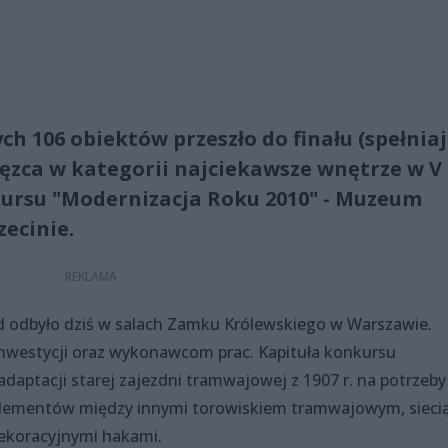
ch 106 obiektów przeszło do finału (spełnia
cięzca w kategorii najciekawsze wnętrze w V
kursu "Modernizacja Roku 2010" - Muzeum
zecinie.
d odbyło dziś w salach Zamku Królewskiego w Warszawie.
nwestycji oraz wykonawcom prac. Kapituła konkursu
aptacji starej zajezdni tramwajowej z 1907 r. na potrzeby
ementów między innymi torowiskiem tramwajowym, sieci
dekoracyjnymi hakami.