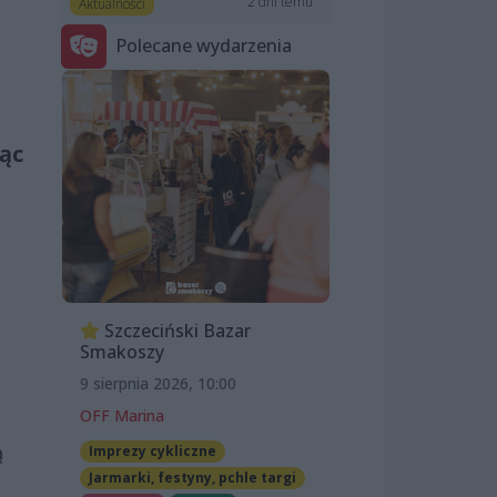
2 dni temu
Aktualności
Polecane wydarzenia
jąc
Szczeciński Bazar
Smakoszy
9 sierpnia 2026, 10:00
OFF Marina
ą
Imprezy cykliczne
Jarmarki, festyny, pchle targi