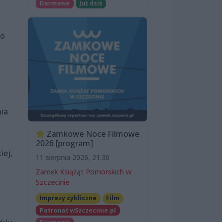
Darmowe
Już dziś
go
nia
Zamkowe Noce Filmowe
2026 [program]
iej,
11 sierpnia 2026, 21:30
Zamek Książąt Pomorskich w
Szczecinie
Imprezy cykliczne
Film
Patronat wSzczecinie.pl