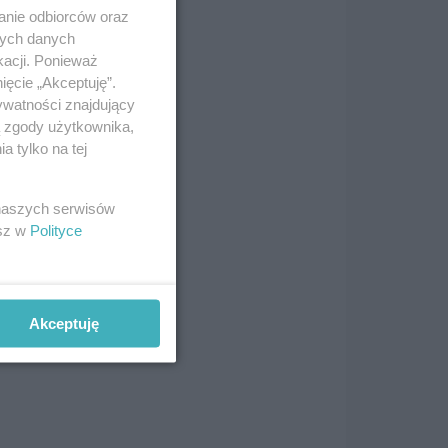
anie odbiorców oraz
nych danych
kacji. Ponieważ
ięcie „Akceptuję”.
ywatności znajdujący
ą zgody użytkownika,
 tylko na tej
 naszych serwisów
esz w
Polityce
mu
Akceptuję