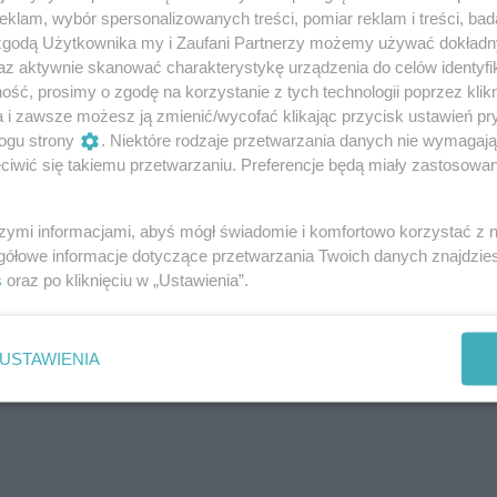
klam, wybór spersonalizowanych treści, pomiar reklam i treści, bad
 zgodą Użytkownika my i Zaufani Partnerzy możemy używać dokład
az aktywnie skanować charakterystykę urządzenia do celów identyfi
anepid po Jarmarku
Gdzie Zachód jest
ść, prosimy o zgodę na korzystanie z tych technologii poprzez klikn
akubowym. 90 punktów
Wschodem, a Wschód
a i zawsze możesz ją zmienić/wycofać klikając przycisk ustawień pr
prawdzonych, znamy
Zachodem. To bardzo
ogu strony
. Niektóre rodzaje przetwarzania danych nie wymagaj
fekty
ważna wystawa dla
iwić się takiemu przetwarzaniu. Preferencje będą miały zastosowania
mieszkańców pogranicza
rawdzali przestrzeganie
Przed otwarciem wystawy
sad higieny, warunki
„Ostgebiete / Ziemie
zechowywania żywności i stan
szymi informacjami, abyś mógł świadomie i komfortowo korzystać z
Zachodnie” w tyleż
nitarny nie tylko samych
gółowe informacje dotyczące przetwarzania Twoich danych znajdzi
symbolicznym, co
oisk, ale i zaplecza....
s
oraz po kliknięciu w „Ustawienia”.
kontrowersyjnym miejscu –
3 godziny temu
ktualności
Centrum Dokumentacji Uc...
6 godzin te
Aktualności
USTAWIENIA