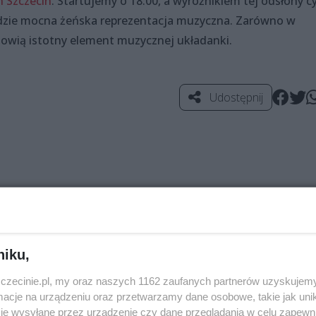
 Szczecin
. Startujemy o 18:00, a wyróżnikiem tej odsłony c
dzie mocna żeńska reprezentacja muzyczna. Zarówno w
nowią istotny element muzycznej układanki.
Udostępnij
niku,
zczecinie.pl, my oraz naszych 1162 zaufanych partnerów uzyskujemy
cje na urządzeniu oraz przetwarzamy dane osobowe, takie jak unika
je wysyłane przez urządzenie czy dane przeglądania w celu zapewn