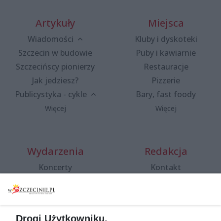
Artykuły
Miejsca
Wiadomości
Kluby i dyskoteki
Szczecin w budowie
Puby i kawiarnie
Szczecińscy pionierzy
Restauracje
Jak jedziesz?
Pizzerie
Publicystyka - cykle
Bary, fast foody
Więcej
Więcej
Wydarzenia
Redakcja
Koncerty
Kontakt
Warsztaty
Regulamin i polityka
prywatności
Spacery i oprowadzania
Reklama
Jarmarki, festyny, pchle
Drogi Użytkowniku,
targi
Redakcja