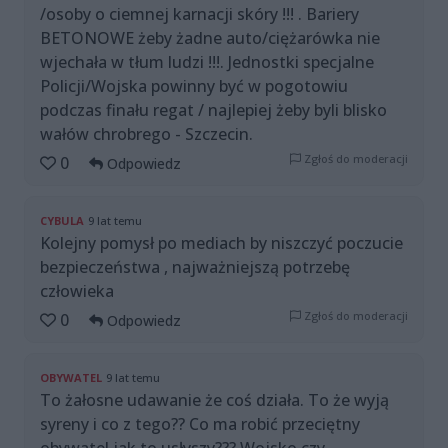
/osoby o ciemnej karnacji skóry !!! . Bariery
BETONOWE żeby żadne auto/ciężarówka nie
wjechała w tłum ludzi !!!. Jednostki specjalne
Policji/Wojska powinny być w pogotowiu
podczas finału regat / najlepiej żeby byli blisko
wałów chrobrego - Szczecin.
Zgłoś do moderacji
0
Odpowiedz
CYBULA
9 lat temu
Kolejny pomysł po mediach by niszczyć poczucie
bezpieczeństwa , najważniejszą potrzebę
człowieka
Zgłoś do moderacji
0
Odpowiedz
OBYWATEL
9 lat temu
To żałosne udawanie że coś działa. To że wyją
syreny i co z tego?? Co ma robić przeciętny