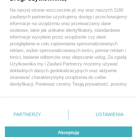
Wernisaże
Specjalny koncert z okazji
Na naszej stronie wszczecinie.pl, my oraz naszych 1160
20. urodzin portalu
zaufanych partnerów uzyskujemy dostęp i przechowujemy
Więcej
wSzczecinie.pl
informacje na urządzeniu oraz przetwarzamy dane
osobowe, takie jak unikalne identyfikatory, standardowe
Regulamin konkursów
informacje wysyłane przez urządzenie czy dane
śniadaniówka "Hej
przeglądania w celu zapewniania spersonalizowanych
Szczecin! Jest piątek!"
reklam, wybór spersonalizowanych treści, pomiar reklam i
treści, badanie odbiorców oraz ulepszanie usług. Za zgodą
Użytkownika my i Zaufani Partnerzy możemy używać
dokładnych danych geolokalizacyjnych oraz aktywnie
Partnerzy
skanować charakterystykę urządzenia do celów
Praca Szczecin
identyfikacji. Ponieważ cenimy Twoją prywatność, prosimy
o zgodę na korzystanie z tych technologii poprzez
the:protocol
kliknięcie „Akceptuję”. Zgoda jest dobrowolna i zawsze
POZASzczecin.pl
możesz ją zmienić/wycofać klikając przycisk ustawień
prywatności znajdujący się w lewym dolnym rogu strony
PARTNERZY
USTAWIENIA
. Niektóre rodzaje przetwarzania danych nie wymagają
zgody użytkownika, ale masz prawo sprzeciwić się
© 2026 wSzczecinie.pl
takiemu przetwarzaniu. Preferencje będą miały
Akceptuję
Created by GOD