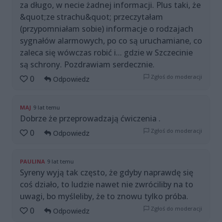
za długo, w necie żadnej informacji. Plus taki, że
&quot;ze strachu&quot; przeczytałam
(przypomniałam sobie) informacje o rodzajach
sygnałów alarmowych, po co są uruchamiane, co
zaleca się wówczas robić i... gdzie w Szczecinie
są schrony. Pozdrawiam serdecznie.
Zgłoś do moderacji
0
Odpowiedz
MAJ
9 lat temu
Dobrze że przeprowadzają ćwiczenia .
Zgłoś do moderacji
0
Odpowiedz
PAULINA
9 lat temu
Syreny wyją tak często, że gdyby naprawdę się
coś działo, to ludzie nawet nie zwróciliby na to
uwagi, bo myśleliby, że to znowu tylko próba.
Zgłoś do moderacji
0
Odpowiedz