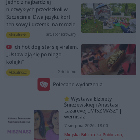
Jedno z najbardziej
niezwykłych przedszkoli w
Szczecinie. Dwa języki, kort
tenisowy i drzemki na mrozie
art. sponsorowany
Aktualności
Ich hot dog stał się viralem.
„Ustawiają się po niego
kolejki”
2 dni temu
Aktualności
Polecane wydarzenia
Wystawa Elżbiety
Śnieżewskiej i Anastasii
Lazarevej „MISZMASZ” |
wernisaż
7 sierpnia 2026, 18:00
Miejska Biblioteka Publiczna,