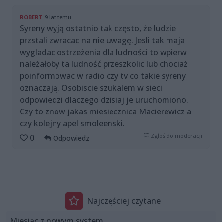
ROBERT
9 lat temu
Syreny wyją ostatnio tak często, że ludzie
przstali zwracac na nie uwagę. Jesli tak maja
wygladac ostrzeżenia dla ludności to wpierw
należałoby ta ludność przeszkolic lub chociaż
poinformowac w radio czy tv co takie syreny
oznaczają. Osobiscie szukalem w sieci
odpowiedzi dlaczego dzisiaj je uruchomiono.
Czy to znow jakas miesiecznica Macierewicz a
czy kolejny apel smoleenski.
Zgłoś do moderacji
0
Odpowiedz
Najczęściej czytane
Miesiąc z nowym system