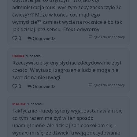
obywatel jak to usłyszy??? Wojsko czy
administracja musi wyć tym zeby zaskoczyło że
ćwiczy??? Może w końcu cos mądrego
wymyślicie?? zamiast wycia na rocznice albo tak
jak dzisiaj..bez sensu. Efekt odwrotny.
Zgłoś do moderacji
0
Odpowiedz
DANIEL
9 lat temu
Rzeczywiscie syreny slychac zdecydowanie zbyt
czesto. W sytuacji zagrozenia ludzie moga nie
zwrocic na nie uwagi.
Zgłoś do moderacji
0
Odpowiedz
MAGDA
9 lat temu
Faktycznie - kiedy syreny wyją, zastanawiam się
co tym razem ma być w ten sposób
upamiętnione. Ale dzisiaj zaniepokoiłam się -
wydało mi się, że dźwięki trwają zdecydowanie