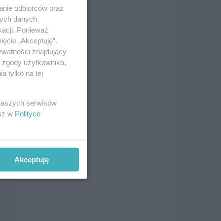
anie odbiorców oraz
nych danych
kacji. Ponieważ
ięcie „Akceptuję”.
ywatności znajdujący
ą zgody użytkownika,
 tylko na tej
 naszych serwisów
esz w
Polityce
o
Akceptuję