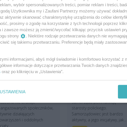
klam, wybór spersonalizowanych treści, pomiar reklam i treści, bad
 zgodą Użytkownika my i Zaufani Partnerzy możemy używać dokład
az aktywnie skanować charakterystykę urządzenia do celów identyfi
ść, prosimy o zgodę na korzystanie z tych technologii poprzez klikn
a i zawsze możesz ją zmienić/wycofać klikając przycisk ustawień pr
ogu strony
. Niektóre rodzaje przetwarzania danych nie wymagaj
iwić się takiemu przetwarzaniu. Preferencje będą miały zastosowania
szymi informacjami, abyś mógł świadomie i komfortowo korzystać z
gółowe informacje dotyczące przetwarzania Twoich danych znajdzi
ieszkańcy zmieniają na
Starosta zmienił nazwisk
epsze zaniedbane osiedla
na rodowe i został
s
oraz po kliknięciu w „Ustawienia”.
a Północy. „Wiemy, że
zaatakowany. „Moje
azem możemy dużo
nazwisko to moje
ięcej”
dziedzictwo”
USTAWIENIA
a północnych osiedlach
Shivan Fate od tej kadencji
czecina nie brakuje
samorządu pełni funkcję
aangażowanych społeczników,
starosty polickiego.
tywnie działających
Samorządowiec jest bardzo
owarzyszeń i oddolnych
aktywny, a jego inicjatywy, jak...
icjaty...