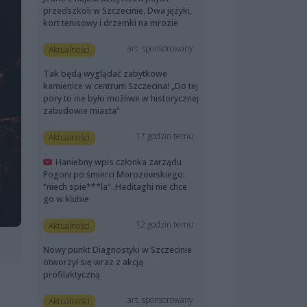
przedszkoli w Szczecinie. Dwa języki,
kort tenisowy i drzemki na mrozie
art. sponsorowany
Aktualności
Tak będą wyglądać zabytkowe
kamienice w centrum Szczecina! „Do tej
pory to nie było możliwe w historycznej
zabudowie miasta”
17 godzin temu
Aktualności
Haniebny wpis członka zarządu
Pogoni po śmierci Morozowskiego:
“niech spie***la”. Haditaghi nie chce
go w klubie
12 godzin temu
Aktualności
Nowy punkt Diagnostyki w Szczecinie
otworzył się wraz z akcją
profilaktyczną
art. sponsorowany
Aktualności