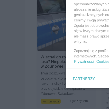
spersonalizowanych re
ulepszanie usług. Za
geolokalizacyjnych or
cenimy Twoją prywatno
Zgoda jest dobrowoln
się w lewym dolnym r
ale masz prawo sprzec
witrynie.
Zapoznaj się z poniż
internetowych. Szcze
Wjechał do rowu i uciekł do
M
lasu? Niepokojący incydent
l
Prywatności
i
Cookie
w Zdunowie
n
r
Trwa poszukiwanie kierowcy
w
osobówki, która zjechała do
PARTNERZY
N
rowu na ulicy Tomasza Żuka
Sz
przy dojeździe do szpitala w
z
Zdunowie. Świadkowi...
ak
3 godziny temu
Komunikacja
st
in