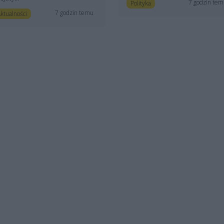
7 godzin te
Polityka
7 godzin temu
ktualności