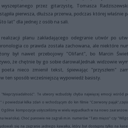
 wyszeptanego przez gitarzystę, Tomasza Radziszewsk
tąpiła pierwsza, dłuższa przerwa, podczas której właśnie p
o lat" dla jednej z osób na sali.
realizacji planu zakładającego odegranie utwór po utw
ronologia co prawda została zachowana, ale niektóre nu
żony był nawet przebojowy "Olifant", bo Marcin Świetl
a żywo, że chętnie by go sobie darował.Jednak widzowie wym
 poeta nieco zmienił tekst, śpiewając "przyszłem" zam
 w ten sposób wcześniejszą wypowiedź basisty.
 "Nieprzysiadalność". Te utwory wzbudziły chyba najwięcej emocji wśród pu
cie" i powiedział kilka zdań o wchodzącym do kin filmie "Czerwony pająk",czę
 Ogólnie kompozycje usłyszeliśmy w wielu wypadkach w na nowo zaaranżow
nna Iwańska). Choć panowie nie zagrali m.in. numerów "Tato mięso" czy "Wilgo
owali się na zagranie jednego kawałka, który był dostępny tylko na kase