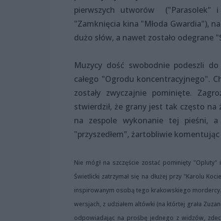
pierwszych utworów ("Parasolek" i
"Zamknięcia kina "Młoda Gwardia"), nas
dużo słów, a nawet zostało odegrane "St
Muzycy dość swobodnie podeszli do 
całego "Ogrodu koncentracyjnego". Ch
zostały zwyczajnie pominięte. Zagro
stwierdził, że grany jest tak często n
na zespole wykonanie tej pieśni, a
"przyszedłem", żartobliwie komentując
Nie mógł na szczęście zostać pominięty "Opluty" i
Świetlicki zatrzymał się na dłużej przy "Karolu Ko
inspirowanym osobą tego krakowskiego mordercy.
wersjach, z udziałem altówki (na którtej grała Zuza
odpowiadając na prośbę jednego z widzów, zdecyd