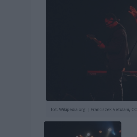
fot. Wikipedia.org | Franciszek Vetulani, CC