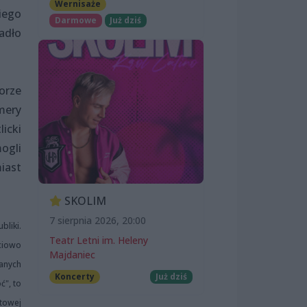
Wernisaże
iego
Darmowe
Już dziś
adło
orze
mery
icki
ogli
iast
SKOLIM
7 sierpnia 2026, 20:00
bliki.
Teatr Letni im. Heleny
ściowo
Majdaniec
anych
Koncerty
Już dziś
ć", to
towej