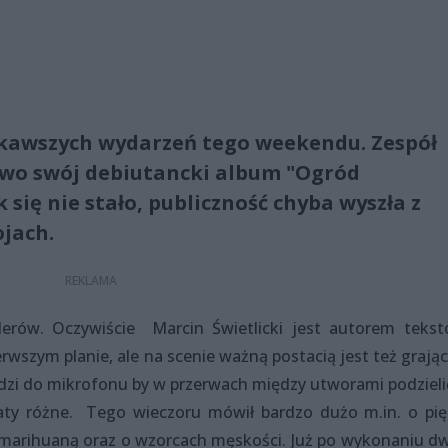
ekawszych wydarzeń tego weekendu. Zespół
ywo swój debiutancki album "Ogród
 się nie stało, publiczność chyba wyszła z
jach.
erów. Oczywiście Marcin Świetlicki jest autorem tekst
erwszym planie, ale na scenie ważną postacią jest też grają
zi do mikrofonu by w przerwach między utworami podzielić
aty różne. Tego wieczoru mówił bardzo dużo m.in. o pię
d marihuaną oraz o wzorcach męskości. Już po wykonaniu d