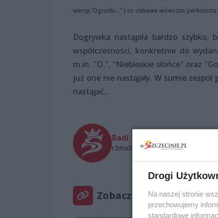
wersji 'Ogrodu..." ( co ciekawe wówczas perkusista 
Dogrywka nastąpiła bardzo szybko, bo
współczesności, konkretnie do wyda
m.in. "O.", "Niebieskie słońce" oraz 
już one nie nastąpiły. W sumie zespół
nastąpić...
Radi
r.bruch@wszczecinie.pl
Drogi Użytkow
Zobacz też
Na naszej stronie ws
przechowujemy informa
standardowe informac