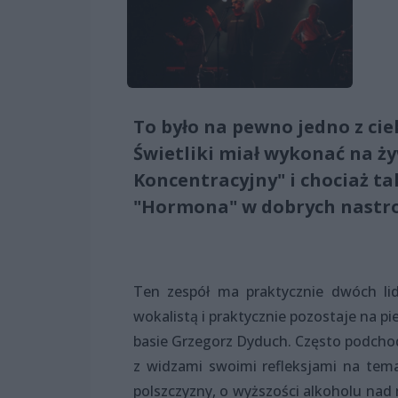
To było na pewno jedno z ci
Świetliki miał wykonać na ż
Koncentracyjny" i chociaż tak
"Hormona" w dobrych nastro
Ten zespół ma praktycznie dwóch lid
wokalistą i praktycznie pozostaje na pi
basie Grzegorz Dyduch. Często podchod
z widzami swoimi refleksjami na tem
polszczyzny, o wyższości alkoholu na