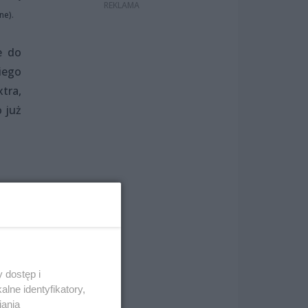
ne).
e do
iego
tra,
 już
 dostęp i
lne identyfikatory,
iania