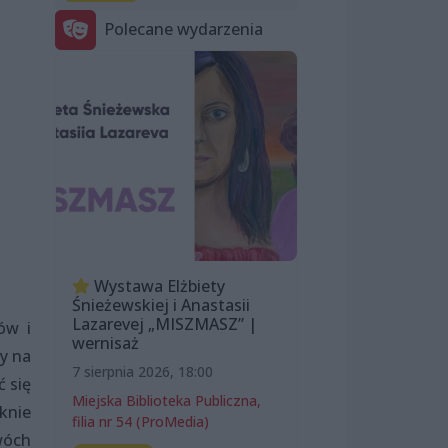
Polecane wydarzenia
Wystawa Elżbiety
Śnieżewskiej i Anastasii
Lazarevej „MISZMASZ” |
ów i
wernisaż
cy na
7 sierpnia 2026, 18:00
 się
Miejska Biblioteka Publiczna,
knie
filia nr 54 (ProMedia)
wóch