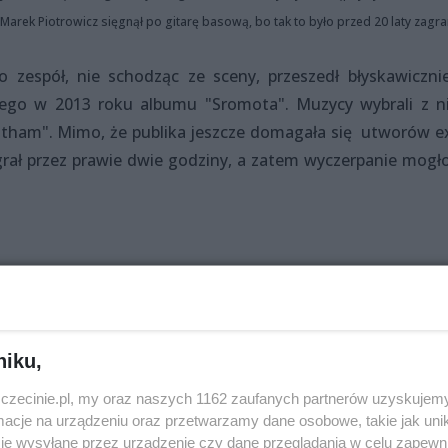
Marek Piotrowicz sięgnął po gitarę basową, bo tak to było przed 20 laty zagra
 zespół, nie schodząc ze sceny, przeszedł błyskawiczni
nego w 2013 roku albumu "Sromota". Muzycy wybrali z n
"Gotham". Mimo, że publika jeszcze domagała się utworów ex
 grał przez prawie dwie godziny, a zatem wyczerpanie mogło
Udostępnij
niku,
zczecinie.pl, my oraz naszych 1162 zaufanych partnerów uzyskujemy
cje na urządzeniu oraz przetwarzamy dane osobowe, takie jak unika
je wysyłane przez urządzenie czy dane przeglądania w celu zapewn