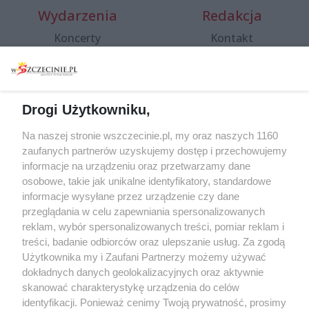
Wydarzenia
Redakcja
Koncerty
Kontakt
Warsztaty
Regulamin i polityka
prywatności
Spacery i oprowadzania
Reklama
Jarmarki, festyny, pchle
Drogi Użytkowniku,
targi
Redakcja
Wernisaże
Specjalny koncert z okazji
Na naszej stronie wszczecinie.pl, my oraz naszych 1160
20. urodzin portalu
zaufanych partnerów uzyskujemy dostęp i przechowujemy
Więcej
wSzczecinie.pl
informacje na urządzeniu oraz przetwarzamy dane
osobowe, takie jak unikalne identyfikatory, standardowe
Regulamin konkursów
informacje wysyłane przez urządzenie czy dane
śniadaniówka "Hej
przeglądania w celu zapewniania spersonalizowanych
Szczecin! Jest piątek!"
reklam, wybór spersonalizowanych treści, pomiar reklam i
treści, badanie odbiorców oraz ulepszanie usług. Za zgodą
Użytkownika my i Zaufani Partnerzy możemy używać
dokładnych danych geolokalizacyjnych oraz aktywnie
Partnerzy
skanować charakterystykę urządzenia do celów
Praca Szczecin
identyfikacji. Ponieważ cenimy Twoją prywatność, prosimy