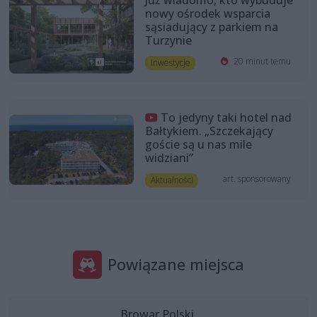
Już wiadomo, kto wybuduje
nowy ośrodek wsparcia
sąsiadujący z parkiem na
Turzynie
20 minut temu
Inwestycje
To jedyny taki hotel nad
Bałtykiem. „Szczekający
goście są u nas mile
widziani”
art. sponsorowany
Aktualności
Powiązane miejsca
Browar Polski