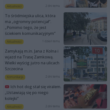
2 dni temu
Aktualności
To śródmiejska ulica, która
ma „ogromny potencjał”.
„Pomimo tego, że jest
ściekiem komunikacyjnym”
1 dzień temu
Aktualności
Zamykają m.in. Jana z Kolna i
wjazd na Trasę Zamkową.
Wielki wyścig jutro na ulicach
Szczecina
2 dni temu
Komunikacja
Ich hot dog stał się viralem.
„Ustawiają się po niego
kolejki”
2 dni temu
Aktualności