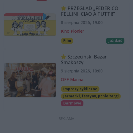
PRZEGLĄD „FEDERICO
FELLINI: CIAO A TUTTI!”
8 sierpnia 2026, 19:00
Kino Pionier
Film
Już dziś
Szczeciński Bazar
Smakoszy
9 sierpnia 2026, 10:00
OFF Marina
Imprezy cykliczne
Jarmarki, festyny, pchle targi
Darmowe