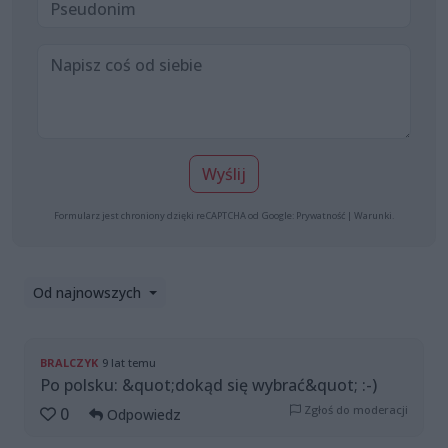
Wyślij
Formularz jest chroniony dzięki reCAPTCHA od Google:
Prywatność
|
Warunki
.
Od najnowszych
BRALCZYK
9 lat temu
Po polsku: &quot;dokąd się wybrać&quot; :-)
Zgłoś do moderacji
0
Odpowiedz