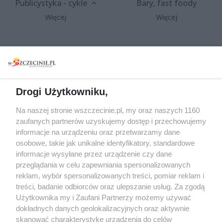
Publicystyka - cykle
Bary, fast foody
Więcej
Więcej
Wydarzenia
Redakcja
Koncerty
Kontakt
Warsztaty
Regulamin i polityka
Drogi Użytkowniku,
prywatności
Spacery i oprowadzania
Na naszej stronie wszczecinie.pl, my oraz naszych 1160
Reklama
Jarmarki, festyny, pchle
zaufanych partnerów uzyskujemy dostęp i przechowujemy
targi
Redakcja
informacje na urządzeniu oraz przetwarzamy dane
Wernisaże
Specjalny koncert z okazji
osobowe, takie jak unikalne identyfikatory, standardowe
informacje wysyłane przez urządzenie czy dane
20. urodzin portalu
Więcej
przeglądania w celu zapewniania spersonalizowanych
wSzczecinie.pl
reklam, wybór spersonalizowanych treści, pomiar reklam i
Regulamin konkursów
treści, badanie odbiorców oraz ulepszanie usług. Za zgodą
śniadaniówka "Hej
Użytkownika my i Zaufani Partnerzy możemy używać
Szczecin! Jest piątek!"
dokładnych danych geolokalizacyjnych oraz aktywnie
skanować charakterystykę urządzenia do celów