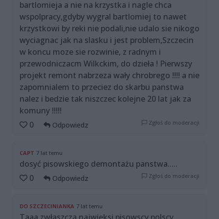
bartlomieja a nie na krzystka i nagle chca
wspolpracy,gdyby wygral bartlomiej to nawet
krzystkowi by reki nie podali,nie udalo sie nikogo
wyciagnac jak na slasku i jest problem,Szczecin
w koncu moze sie rozwinie, z radnym i
przewodniczacm Wilkckim, do dzieła ! Pierwszy
projekt remont nabrzeza wały chrobrego !!!! a nie
zapomnialem to przeciez do skarbu panstwa
nalez i bedzie tak niszczec kolejne 20 lat jak za
komuny !!!!!
Zgłoś do moderacji
0
Odpowiedz
CAPT
7 lat temu
dosyć pisowskiego demontażu panstwa.....
Zgłoś do moderacji
0
Odpowiedz
DO SZCZECINIANKA
7 lat temu
Taaa zwłaszcza najwięksi pisowscy polscy