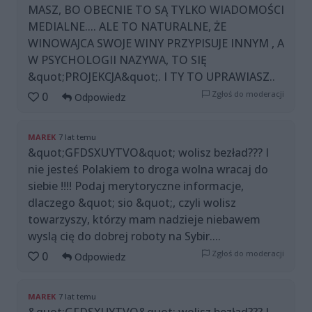
MASZ, BO OBECNIE TO SĄ TYLKO WIADOMOŚCI
MEDIALNE.... ALE TO NATURALNE, ŻE
WINOWAJCA SWOJE WINY PRZYPISUJE INNYM , A
W PSYCHOLOGII NAZYWA, TO SIĘ
&quot;PROJEKCJA&quot;. I TY TO UPRAWIASZ..
Zgłoś do moderacji
0
Odpowiedz
MAREK
7 lat temu
&quot;GFDSXUYTVO&quot; wolisz bezład??? I
nie jesteś Polakiem to droga wolna wracaj do
siebie !!!! Podaj merytoryczne informacje,
dlaczego &quot; sio &quot;, czyli wolisz
towarzyszy, którzy mam nadzieje niebawem
wyslą cię do dobrej roboty na Sybir....
Zgłoś do moderacji
0
Odpowiedz
MAREK
7 lat temu