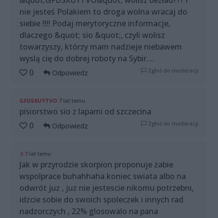
&quot;GFDSXUYTVO&quot; wolisz bezład??? I
nie jesteś Polakiem to droga wolna wracaj do
siebie !!!! Podaj merytoryczne informacje,
dlaczego &quot; sio &quot;, czyli wolisz
towarzyszy, którzy mam nadzieje niebawem
wyslą cię do dobrej roboty na Sybir....
Zgłoś do moderacji
0
Odpowiedz
GFDSXUYTVO
7 lat temu
pisiorstwo sio z lapami od szczecina
Zgłoś do moderacji
0
Odpowiedz
:)
7 lat temu
Jak w przyrodzie skorpion proponuje żabie
wspolprace buhahhaha koniec swiata albo na
odwrót juz , juz nie jestescie nikomu potrzebni,
idzcie sobie do swoich spoleczek i innych rad
nadzorczych , 22% glosowalo na pana