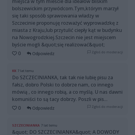
miejsca w tym mieście dla ideałów bliskim
bolszewickim przywódcom.Tym,którym marzył
się taki sposób sprawowania władzy w
Szczecinie proponuję rozważyć wyprowadzkę z
miasta z Kraju,lub przytulić ciepły kąt w budynku
na Nowogrodzkiej.Szczecin nie jest miejscem
byście mogli &quot;się realizować&quot;
Zgłoś do moderacji
0
Odpowiedz
KK
7 lat temu
Do SZCZECINIANKA, tak tak nie lubię pisu za
fałsz, dobro Polski to dobrze nam, co innego
mówią , co innego robią, a co myślą. U nas dawni
komuniści to są tacy dobrzy. Poszli w pis...
Zgłoś do moderacji
0
Odpowiedz
SZCZECINIANKA
7 lat temu
&quot; DO SZCZECINIANKA&quot; A DOWODY