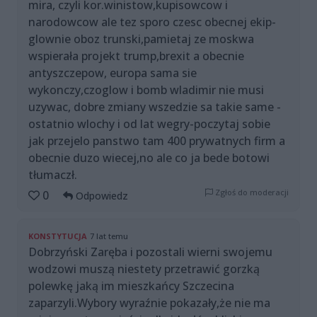
mira, czyli kor.winistow,kupisowcow i
narodowcow ale tez sporo czesc obecnej ekip-
glownie oboz trunski,pamietaj ze moskwa
wspierała projekt trump,brexit a obecnie
antyszczepow, europa sama sie
wykonczy,czoglow i bomb wladimir nie musi
uzywac, dobre zmiany wszedzie sa takie same -
ostatnio wlochy i od lat wegry-poczytaj sobie
jak przejelo panstwo tam 400 prywatnych firm a
obecnie duzo wiecej,no ale co ja bede botowi
tłumaczł.
Zgłoś do moderacji
0
Odpowiedz
KONSTYTUCJA
7 lat temu
Dobrzyński Zaręba i pozostali wierni swojemu
wodzowi muszą niestety przetrawić gorzką
polewkę jaką im mieszkańcy Szczecina
zaparzyli.Wybory wyraźnie pokazały,że nie ma