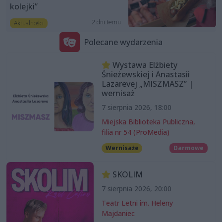
kolejki”
2 dni temu
Aktualności
Polecane wydarzenia
Wystawa Elżbiety
Śnieżewskiej i Anastasii
Lazarevej „MISZMASZ” |
wernisaż
7 sierpnia 2026, 18:00
Miejska Biblioteka Publiczna,
filia nr 54 (ProMedia)
Wernisaże
Darmowe
SKOLIM
7 sierpnia 2026, 20:00
Teatr Letni im. Heleny
Majdaniec