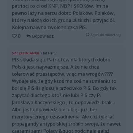
patrioci to ci od KNF, NBP i SKOKów. Im na
pewno leży na sercu dobro Polaków. Polaków,
którzy należą do ich grona bliskich i przyjaciół.
Kolejna naiwna zwolenniczka PiS.
Zgłoś do moderacji
0
Odpowiedz
SZCZECINIANKA
7 lat temu
PIS składa się z Patriotów dla których dobro
Polski jest najważniejsze. A że nie chce
tolerować przestępców, więc ma wrogów????
Wydaje się, że gdy ktoś ma coś na sumieniu to
boi się PIS!!! i głosuje przeciwko PIS. Bo gdy tak
zapytać dlaczego ktoś nie lubi PIS czy P.
Jarosława Kaczyńskiego , to odpowiedzi brak...
Albo jest odpowiedź nie lubię i już, bez
merytorycznego uzasadnienia. Ale cóż tyle lat
propagandy antypolskiej zrobiło swoje, że nawet
czasami sami Polacy &quot;podcinają gałąź