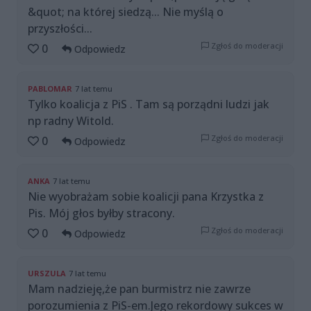
&quot; na której siedzą... Nie myślą o
przyszłości...
Zgłoś do moderacji
0
Odpowiedz
PABLOMAR
7 lat temu
Tylko koalicja z PiS . Tam są porządni ludzi jak
np radny Witold.
Zgłoś do moderacji
0
Odpowiedz
ANKA
7 lat temu
Nie wyobrażam sobie koalicji pana Krzystka z
Pis. Mój głos byłby stracony.
Zgłoś do moderacji
0
Odpowiedz
URSZULA
7 lat temu
Mam nadzieję,że pan burmistrz nie zawrze
porozumienia z PiS-em.Jego rekordowy sukces w