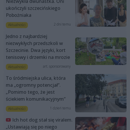
Niezwykła dwunastka. Oni
ukończyli szczecińskiego
Pobożniaka
2 dni temu
Aktualności
Jedno z najbardziej
niezwykłych przedszkoli w
Szczecinie. Dwa języki, kort
tenisowy i drzemki na mrozie
art. sponsorowany
Aktualności
To śródmiejska ulica, która
ma „ogromny potencjał”.
„Pomimo tego, że jest
ściekiem komunikacyjnym”
1 dzień temu
Aktualności
Ich hot dog stał się viralem.
„Ustawiają się po niego