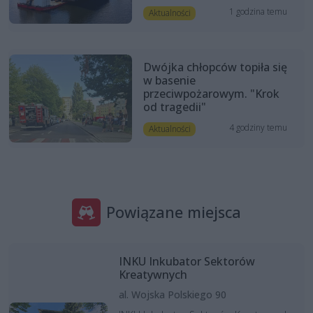
1 godzina temu
Aktualności
Dwójka chłopców topiła się
w basenie
przeciwpożarowym. "Krok
od tragedii"
4 godziny temu
Aktualności
Powiązane miejsca
INKU Inkubator Sektorów
Kreatywnych
al. Wojska Polskiego 90