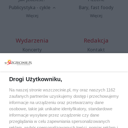
Publicystyka - cykle
Bary, fast foody
Więcej
Więcej
Wydarzenia
Redakcja
Koncerty
Kontakt
Warsztaty
Regulamin i polityka
prywatności
Spacery i oprowadzania
Reklama
Jarmarki, festyny, pchle
Drogi Użytkowniku,
targi
Redakcja
Wernisaże
Specjalny koncert z okazji
Na naszej stronie wszczecinie.pl, my oraz naszych 1162
20. urodzin portalu
zaufanych partnerów uzyskujemy dostęp i przechowujemy
Więcej
wSzczecinie.pl
informacje na urządzeniu oraz przetwarzamy dane
osobowe, takie jak unikalne identyfikatory, standardowe
Regulamin konkursów
informacje wysyłane przez urządzenie czy dane
śniadaniówka "Hej
przeglądania w celu zapewniania spersonalizowanych
Szczecin! Jest piątek!"
reklam, wybór spersonalizowanych treści, pomiar reklam i