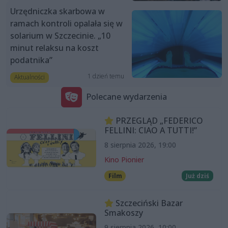
Urzędniczka skarbowa w
ramach kontroli opalała się w
solarium w Szczecinie. „10
minut relaksu na koszt
podatnika”
1 dzień temu
Aktualności
Polecane wydarzenia
PRZEGLĄD „FEDERICO
FELLINI: CIAO A TUTTI!”
8 sierpnia 2026, 19:00
Kino Pionier
Film
Już dziś
Szczeciński Bazar
Smakoszy
9 sierpnia 2026, 10:00