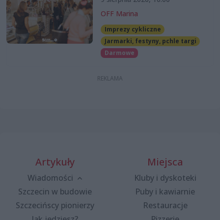
OFF Marina
Imprezy cykliczne
Jarmarki, festyny, pchle targi
Darmowe
Artykuły
Miejsca
Wiadomości
Kluby i dyskoteki
Szczecin w budowie
Puby i kawiarnie
Szczecińscy pionierzy
Restauracje
Jak jedziesz?
Pizzerie