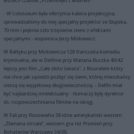
wszech czasów „Przeminęło z wiatrem”.
- W Colosseum była olbrzymia kabina projekcyjna,
sprowadzaliśmy do niej specjalny projektor ze Słupska,
70 mm i pięknie szło trzęsienie ziemi z efektami
specjalnymi - wspomina Jerzy Miśkiewicz.
W Bałtyku przy Mickiewicza 128 francuska komedia
kryminalna, ale w Delfinie przy Mariana Buczka 40/42
lepszy jest film „Całe złoto świata”, z Bourvilem który
nie chce jak sąsiedzi pozbyć się ziemi, której mieszkańcy
cieszą się wyjątkową długowiecznością. - Delfin miał
być najbardziej intelektualny - tłumaczy były dyrektor
ds. rozpowszechniania filmów na okręg.
W Fali przy Roosevelta 38 idzie amerykański western
„Złamana strzała”, western gra też Promień przy
Bohaterów Warszawy 34/36.