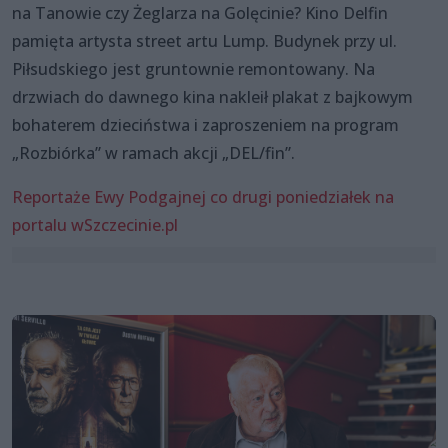
na Tanowie czy Żeglarza na Golęcinie? Kino Delfin
pamięta artysta street artu Lump. Budynek przy ul.
Piłsudskiego jest gruntownie remontowany. Na
drzwiach do dawnego kina nakleił plakat z bajkowym
bohaterem dzieciństwa i zaproszeniem na program
„Rozbiórka” w ramach akcji „DEL/fin”.
Reportaże Ewy Podgajnej co drugi poniedziałek na
portalu wSzczecinie.pl