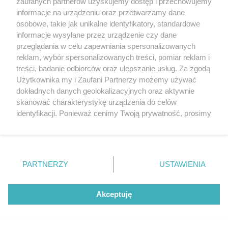
zaufanych partnerów uzyskujemy dostęp i przechowujemy
informacje na urządzeniu oraz przetwarzamy dane
[18/26]
osobowe, takie jak unikalne identyfikatory, standardowe
informacje wysyłane przez urządzenie czy dane
przeglądania w celu zapewniania spersonalizowanych
reklam, wybór spersonalizowanych treści, pomiar reklam i
treści, badanie odbiorców oraz ulepszanie usług. Za zgodą
Użytkownika my i Zaufani Partnerzy możemy używać
dokładnych danych geolokalizacyjnych oraz aktywnie
skanować charakterystykę urządzenia do celów
identyfikacji. Ponieważ cenimy Twoją prywatność, prosimy
o zgodę na korzystanie z tych technologii poprzez
kliknięcie „Akceptuję”. Zgoda jest dobrowolna i zawsze
możesz ją zmienić/wycofać klikając przycisk ustawień
prywatności znajdujący się w lewym dolnym rogu strony
PARTNERZY
USTAWIENIA
. Niektóre rodzaje przetwarzania danych nie wymagają
zgody użytkownika, ale masz prawo sprzeciwić się
takiemu przetwarzaniu. Preferencje będą miały
Akceptuję
zastosowania tylko na tej witrynie.
[19/26]
Zapoznaj się z poniższymi informacjami, abyś mógł