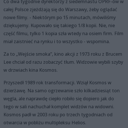
Co dwa tygodnie dyrektorzy z siedemnastu OPRF-ów w
całej Polsce zjeżdżają się do Warszawy, żeby oglądać
nowe filmy. - Niektórym po 15 minutach, mówiliśmy
dziękujemy. Kupowało się takiego 1/8 kopii. Nie, nie
część filmu, tylko 1 kopia szła wtedy na osiem firm. Film
miał zaistnieć na rynku i to wszystko - wspomina.
Za to „Wejście smoka”, kino akcji z 1973 roku z Brucem
Lee chciał od razu zobaczyć tłum. Widzowie wybili szyby
w drzwiach kina Kosmos.
Przyszedł 1989 rok transformacji. Wziął Kosmos w
dzierżawę. Na samo ogrzewanie szło kilkadziesiąt ton
węgla, ale naprawdę ciepło robiło się dopiero jak do
tego w sali nachuchał komplet widzów na widowni.
Kosmos padł w 2003 roku po trzech tygodniach od
otwarcia w pobliżu multipleksu Helios.