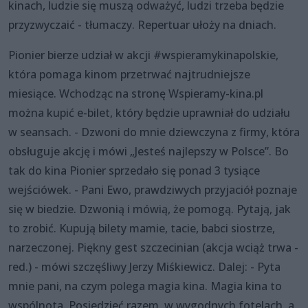
kinach, ludzie się muszą odważyć, ludzi trzeba będzie
przyzwyczaić - tłumaczy. Repertuar ułoży na dniach.
Pionier bierze udział w akcji #wspieramykinapolskie,
która pomaga kinom przetrwać najtrudniejsze
miesiące. Wchodząc na stronę Wspieramy-kina.pl
można kupić e-bilet, który będzie uprawniał do udziału
w seansach. - Dzwoni do mnie dziewczyna z firmy, która
obsługuje akcję i mówi „Jesteś najlepszy w Polsce”. Bo
tak do kina Pionier sprzedało się ponad 3 tysiące
wejściówek. - Pani Ewo, prawdziwych przyjaciół poznaje
się w biedzie. Dzwonią i mówią, że pomogą. Pytają, jak
to zrobić. Kupują bilety mamie, tacie, babci siostrze,
narzeczonej. Piękny gest szczecinian (akcja wciąż trwa -
red.) - mówi szczęśliwy Jerzy Miśkiewicz. Dalej: - Pyta
mnie pani, na czym polega magia kina. Magia kina to
wspólnota. Posiedzieć razem, w wygodnych fotelach, a