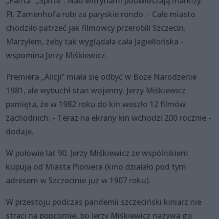
„Fanta” „Sprite”. Nad witrynami podwieszają markizy.
Pl. Zamenhofa robi za paryskie rondo. - Całe miasto
chodziło patrzeć jak filmowcy przerobili Szczecin.
Marzyłem, żeby tak wyglądała cała Jagiellońska -
wspomina Jerzy Miśkiewicz.
Premiera „Alicji” miała się odbyć w Boże Narodzenie
1981, ale wybuchł stan wojenny. Jerzy Miśkiewicz
pamięta, że w 1982 roku do kin weszło 12 filmów
zachodnich. - Teraz na ekrany kin wchodzi 200 rocznie -
dodaje.
W połowie lat 90. Jerzy Miśkiewicz ze wspólnikiem
kupują od Miasta Pioniera (kino działało pod tym
adresem w Szczecinie już w 1907 roku).
W przestoju podczas pandemii szczeciński kiniarz nie
straci na popcornie, bo Jerzy Miśkiewicz nazywa go