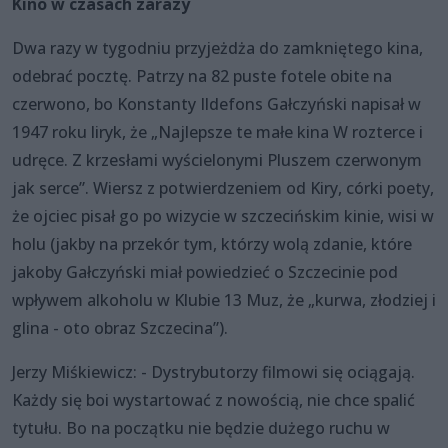
Kino w czasach zarazy
Dwa razy w tygodniu przyjeżdża do zamkniętego kina,
odebrać pocztę. Patrzy na 82 puste fotele obite na
czerwono, bo Konstanty Ildefons Gałczyński napisał w
1947 roku liryk, że „Najlepsze te małe kina W rozterce i
udręce. Z krzesłami wyścielonymi Pluszem czerwonym
jak serce”. Wiersz z potwierdzeniem od Kiry, córki poety,
że ojciec pisał go po wizycie w szczecińskim kinie, wisi w
holu (jakby na przekór tym, którzy wolą zdanie, które
jakoby Gałczyński miał powiedzieć o Szczecinie pod
wpływem alkoholu w Klubie 13 Muz, że „kurwa, złodziej i
glina - oto obraz Szczecina”).
Jerzy Miśkiewicz: - Dystrybutorzy filmowi się ociągają.
Każdy się boi wystartować z nowością, nie chce spalić
tytułu. Bo na początku nie będzie dużego ruchu w