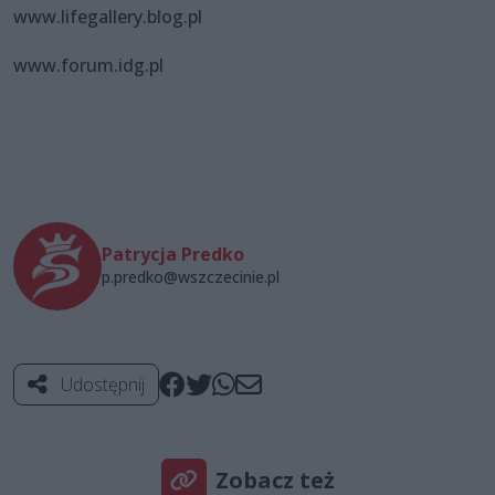
www.lifegallery.blog.pl
www.forum.idg.pl
Patrycja Predko
p.predko@wszczecinie.pl
Udostępnij
Zobacz też