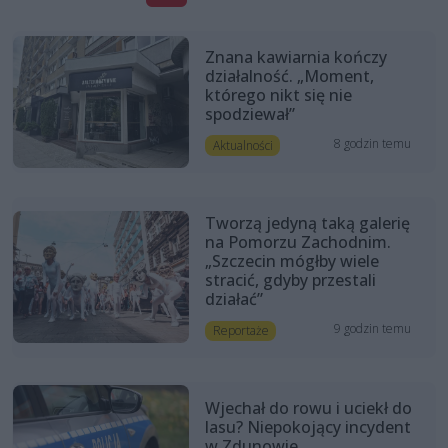
Znana kawiarnia kończy
działalność. „Moment,
którego nikt się nie
spodziewał”
8 godzin temu
Aktualności
Tworzą jedyną taką galerię
na Pomorzu Zachodnim.
„Szczecin mógłby wiele
stracić, gdyby przestali
działać”
9 godzin temu
Reportaże
Wjechał do rowu i uciekł do
lasu? Niepokojący incydent
w Zdunowie