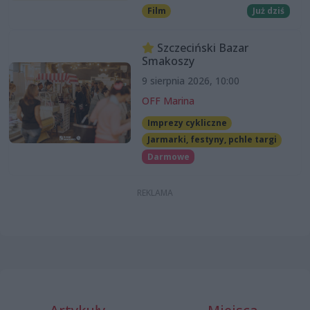
Film
Już dziś
Szczeciński Bazar
Smakoszy
9 sierpnia 2026, 10:00
OFF Marina
Imprezy cykliczne
Jarmarki, festyny, pchle targi
Darmowe