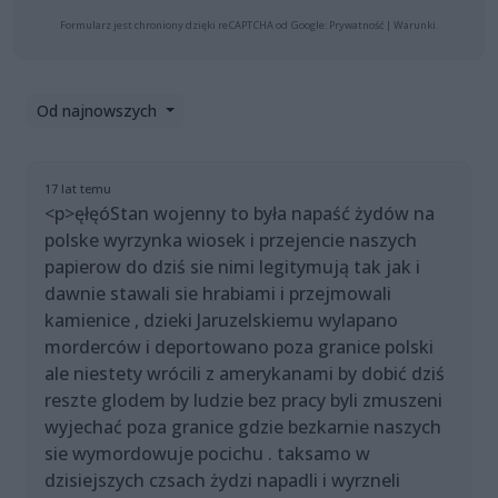
Formularz jest chroniony dzięki reCAPTCHA od Google:
Prywatność
|
Warunki
.
Od najnowszych
17 lat temu
<p>ęłęóStan wojenny to była napaść żydów na
polske wyrzynka wiosek i przejencie naszych
papierow do dziś sie nimi legitymują tak jak i
dawnie stawali sie hrabiami i przejmowali
kamienice , dzieki Jaruzelskiemu wylapano
morderców i deportowano poza granice polski
ale niestety wrócili z amerykanami by dobić dziś
reszte glodem by ludzie bez pracy byli zmuszeni
wyjechać poza granice gdzie bezkarnie naszych
sie wymordowuje pocichu . taksamo w
dzisiejszych czsach żydzi napadli i wyrzneli