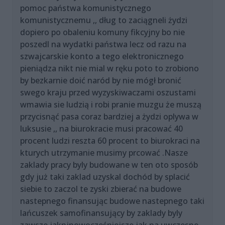
pomoc państwa komunistycznego
komunistycznemu ,, dług to zaciągneli żydzi
dopiero po obaleniu komuny fikcyjny bo nie
poszedl na wydatki państwa lecz od razu na
szwajcarskie konto a tego elektronicznego
pieniądza nikt nie mial w ręku poto to zrobiono
by bezkarnie doić naród by nie mógł bronić
swego kraju przed wyzyskiwaczami oszustami
wmawia sie ludzią i robi pranie muzgu że muszą
przycisnąć pasa coraz bardziej a żydzi oplywa w
luksusie ,, na biurokracie musi pracować 40
procent ludzi reszta 60 procent to biurokraci na
kturych utrzymanie musimy prcować .Nasze
zaklady pracy byly budowane w ten oto sposób
gdy już taki zaklad uzyskal dochód by splacić
siebie to zaczol te zyski zbierać na budowe
nastepnego finansując budowe nastepnego taki
lańcuszek samofinansujący by zaklady byly