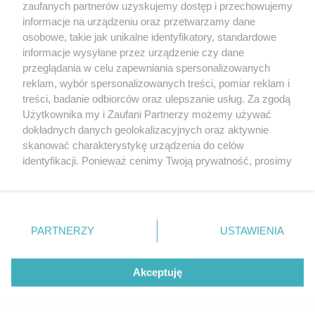
20. urodzin portalu
zaufanych partnerów uzyskujemy dostęp i przechowujemy
Więcej
wSzczecinie.pl
informacje na urządzeniu oraz przetwarzamy dane
osobowe, takie jak unikalne identyfikatory, standardowe
Regulamin konkursów
informacje wysyłane przez urządzenie czy dane
śniadaniówka "Hej
przeglądania w celu zapewniania spersonalizowanych
Szczecin! Jest piątek!"
reklam, wybór spersonalizowanych treści, pomiar reklam i
treści, badanie odbiorców oraz ulepszanie usług. Za zgodą
Użytkownika my i Zaufani Partnerzy możemy używać
dokładnych danych geolokalizacyjnych oraz aktywnie
Partnerzy
skanować charakterystykę urządzenia do celów
Praca Szczecin
identyfikacji. Ponieważ cenimy Twoją prywatność, prosimy
o zgodę na korzystanie z tych technologii poprzez
the:protocol
kliknięcie „Akceptuję”. Zgoda jest dobrowolna i zawsze
POZASzczecin.pl
możesz ją zmienić/wycofać klikając przycisk ustawień
prywatności znajdujący się w lewym dolnym rogu strony
PARTNERZY
USTAWIENIA
. Niektóre rodzaje przetwarzania danych nie wymagają
zgody użytkownika, ale masz prawo sprzeciwić się
© 2026 wSzczecinie.pl
takiemu przetwarzaniu. Preferencje będą miały
Akceptuję
Created by GOD
zastosowania tylko na tej witrynie.
Zapoznaj się z poniższymi informacjami, abyś mógł