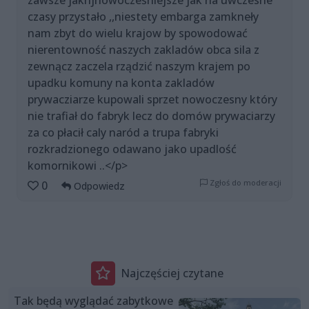
zawsze jaknjnowocześniejsze jak na uwczesne
czasy przystało ,,niestety embarga zamkneły
nam zbyt do wielu krajow by spowodować
nierentowność naszych zakladów obca sila z
zewnącz zaczela rządzić naszym krajem po
upadku komuny na konta zakladów
prywacziarze kupowali sprzet nowoczesny który
nie trafiał do fabryk lecz do domów prywaciarzy
za co płacił caly naród a trupa fabryki
rozkradzionego odawano jako upadlość
komornikowi ..</p>
Zgłoś do moderacji
0
Odpowiedz
Najczęściej czytane
Tak będą wyglądać zabytkowe