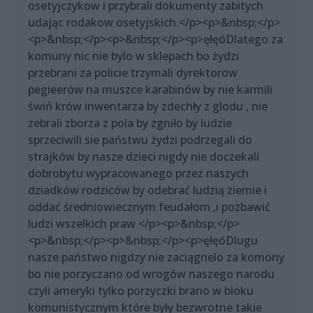
osetyjczykow i przybrali dokumenty zabitych
udając rodakow osetyjskich.</p><p>&nbsp;</p>
<p>&nbsp;</p><p>&nbsp;</p><p>ęłęóDlatego za
komuny nic nie bylo w sklepach bo żydzi
przebrani za policie trzymali dyrektorow
pegieerów na muszce karabinów by nie karmili
świń krów inwentarza by zdechły z glodu , nie
zebrali zborza z pola by zgniło by ludzie
sprzeciwili sie państwu żydzi podrzegali do
strajków by nasze dzieci nigdy nie doczekali
dobrobytu wypracowanego przez naszych
dziadków rodziców by odebrać ludzią ziemie i
oddać średniowiecznym feudałom ,i pozbawić
ludzi wszelkich praw </p><p>&nbsp;</p>
<p>&nbsp;</p><p>&nbsp;</p><p>ęłęóDlugu
nasze państwo nigdzy nie zaciągnelo za komony
bo nie porzyczano od wrogów naszego narodu
czyli ameryki tylko porzyczki brano w bloku
komunistycznym które były bezwrotne takie