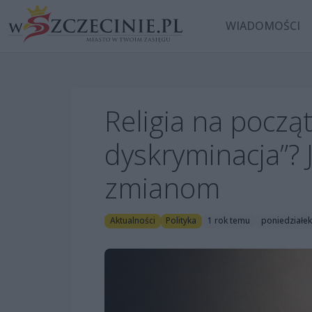
WIADOMOŚCI
Religia na począt
dyskryminacja”?
zmianom
Aktualności
Polityka
1 rok temu
poniedziałek