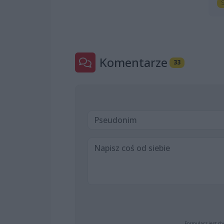
S
Komentarze
33
Formularz jest ch