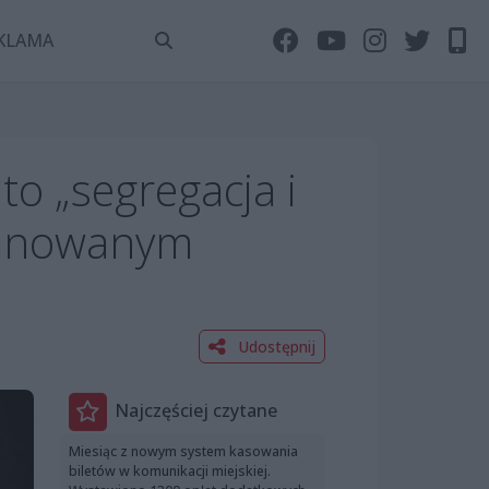
KLAMA
to „segregacja i
planowanym
Udostępnij
Najczęściej czytane
Miesiąc z nowym system kasowania
biletów w komunikacji miejskiej.