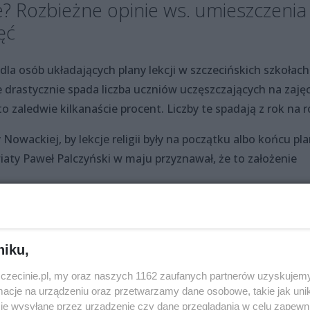
? Rozbieżne opinie ws. umieszczenia
jęć
 dla osób układających plany lekcji w szczecińskich szkołach.
 drastycznie spada liczba uczniów uczęszczających na zajęc
 zaledwie kilkanaście procent. Liczby te spadają z rok na 
owackiej, by lekcje religii były na początku albo końcu pl
aty Paweł Palczyński w maju przyznawał, że to założenie
prowadzić. W dużych szkołach, z dużą liczbą godzin, to się
niku,
iwości, są takie prośby rodziców – mówił kurator.
zczecinie.pl, my oraz naszych 1162 zaufanych partnerów uzyskujemy
cje na urządzeniu oraz przetwarzamy dane osobowe, takie jak unika
rwcowym Studio wSzczecinie.pl zapowiadał również Marcin
je wysyłane przez urządzenie czy dane przeglądania w celu zapewn