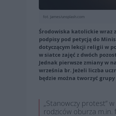
fot. James/unsplash.com
Środowiska katolickie wraz z
podpisy pod petycją do Mini
dotyczącym lekcji religii w 
w siatce zajęć z dwóch pozos
Jednak pierwsze zmiany w nau
września br. Jeżeli liczba uc
będzie można tworzyć grupy
„Stanowczy protest” w sp
rodziców oburza m.in. 