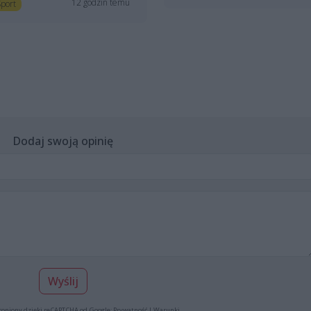
12 godzin temu
port
Dodaj swoją opinię
Wyślij
roniony dzięki reCAPTCHA od Google:
Prywatność
|
Warunki
.