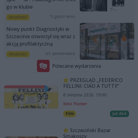
go w klubie
15 godzin temu
Aktualności
Nowy punkt Diagnostyki w
Szczecinie otworzył się wraz z
akcją profilaktyczną
art. sponsorowany
Aktualności
Polecane wydarzenia
PRZEGLĄD „FEDERICO
FELLINI: CIAO A TUTTI!”
8 sierpnia 2026, 19:00
Kino Pionier
Film
Już dziś
Szczeciński Bazar
Smakoszy