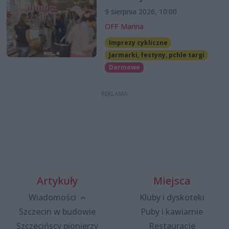
9 sierpnia 2026, 10:00
OFF Marina
Imprezy cykliczne
Jarmarki, festyny, pchle targi
Darmowe
Artykuły
Miejsca
Wiadomości
Kluby i dyskoteki
Szczecin w budowie
Puby i kawiarnie
Szczecińscy pionierzy
Restauracje