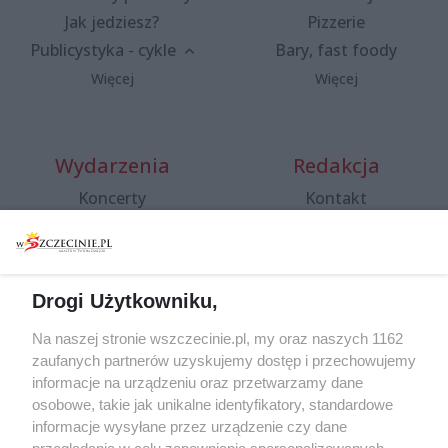
Jak jedziesz?
Pizzerie
Publicystyka - cykle
Bary, fast foody
Więcej
Więcej
Wydarzenia
Redakcja
Koncerty
Kontakt
Warsztaty
Regulamin i polityka
prywatności
Spacery i oprowadzania
Reklama
Jarmarki, festyny, pchle
Drogi Użytkowniku,
targi
Redakcja
Wernisaże
Specjalny koncert z okazji
Na naszej stronie wszczecinie.pl, my oraz naszych 1162
20. urodzin portalu
zaufanych partnerów uzyskujemy dostęp i przechowujemy
Więcej
wSzczecinie.pl
informacje na urządzeniu oraz przetwarzamy dane
osobowe, takie jak unikalne identyfikatory, standardowe
Regulamin konkursów
informacje wysyłane przez urządzenie czy dane
śniadaniówka "Hej