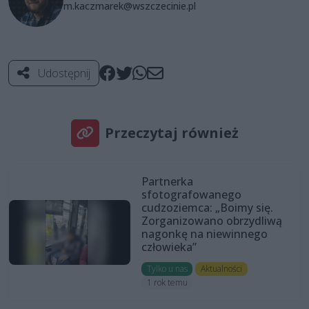
m.kaczmarek@wszczecinie.pl
Udostępnij
Przeczytaj również
Partnerka
sfotografowanego
cudzoziemca: „Boimy się.
Zorganizowano obrzydliwą
nagonkę na niewinnego
człowieka”
Tylko u nas
Aktualności
1 rok temu