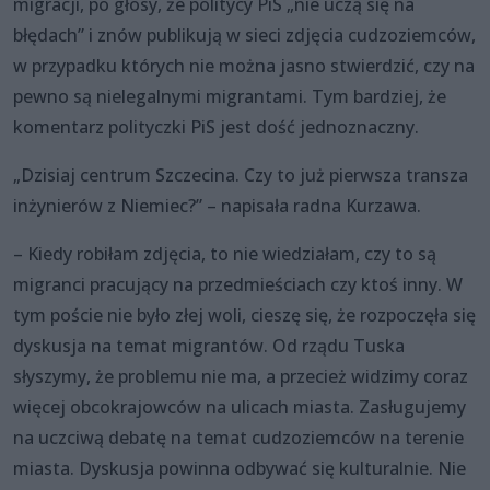
migracji, po głosy, że politycy PiS „nie uczą się na
błędach” i znów publikują w sieci zdjęcia cudzoziemców,
w przypadku których nie można jasno stwierdzić, czy na
pewno są nielegalnymi migrantami. Tym bardziej, że
komentarz polityczki PiS jest dość jednoznaczny.
„Dzisiaj centrum Szczecina. Czy to już pierwsza transza
inżynierów z Niemiec?” – napisała radna Kurzawa.
– Kiedy robiłam zdjęcia, to nie wiedziałam, czy to są
migranci pracujący na przedmieściach czy ktoś inny. W
tym poście nie było złej woli, cieszę się, że rozpoczęła się
dyskusja na temat migrantów. Od rządu Tuska
słyszymy, że problemu nie ma, a przecież widzimy coraz
więcej obcokrajowców na ulicach miasta. Zasługujemy
na uczciwą debatę na temat cudzoziemców na terenie
miasta. Dyskusja powinna odbywać się kulturalnie. Nie