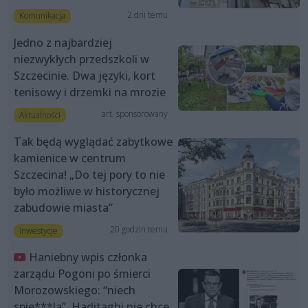
2 dni temu
Komunikacja
Jedno z najbardziej
niezwykłych przedszkoli w
Szczecinie. Dwa języki, kort
tenisowy i drzemki na mrozie
art. sponsorowany
Aktualności
Tak będą wyglądać zabytkowe
kamienice w centrum
Szczecina! „Do tej pory to nie
było możliwe w historycznej
zabudowie miasta”
20 godzin temu
Inwestycje
Haniebny wpis członka
zarządu Pogoni po śmierci
Morozowskiego: “niech
spie***la”. Haditaghi nie chce