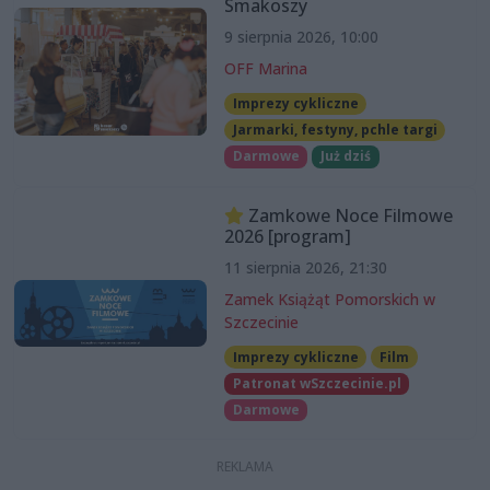
Smakoszy
9 sierpnia 2026, 10:00
OFF Marina
Imprezy cykliczne
Jarmarki, festyny, pchle targi
Darmowe
Już dziś
Zamkowe Noce Filmowe
2026 [program]
11 sierpnia 2026, 21:30
Zamek Książąt Pomorskich w
Szczecinie
Imprezy cykliczne
Film
Patronat wSzczecinie.pl
Darmowe