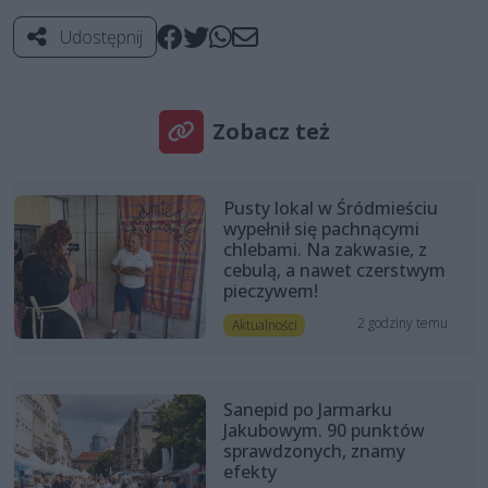
Udostępnij
Zobacz też
Pusty lokal w Śródmieściu
wypełnił się pachnącymi
chlebami. Na zakwasie, z
cebulą, a nawet czerstwym
pieczywem!
2 godziny temu
Aktualności
Sanepid po Jarmarku
Jakubowym. 90 punktów
sprawdzonych, znamy
efekty