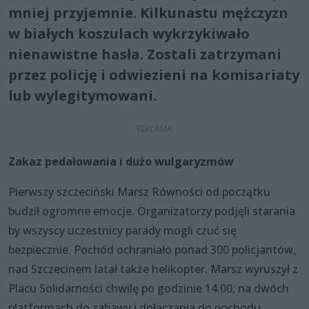
mniej przyjemnie. Kilkunastu mężczyzn
w białych koszulach wykrzykiwało
nienawistne hasła. Zostali zatrzymani
przez policję i odwiezieni na komisariaty
lub wylegitymowani.
Zakaz pedałowania i dużo wulgaryzmów
Pierwszy szczeciński Marsz Równości od początku
budził ogromne emocje. Organizatorzy podjęli starania
by wszyscy uczestnicy parady mogli czuć się
bezpiecznie. Pochód ochraniało ponad 300 policjantów,
nad Szczecinem latał także helikopter. Marsz wyruszył z
Placu Solidarności chwilę po godzinie 14.00, na dwóch
platformach do zabawy i dołączania do pochodu