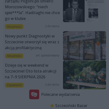
zarządu Pogoni po śmierci
Morozowskiego: “niech
spie***la”. Haditaghi nie chce
go w klubie
2 dni temu
Aktualności
Nowy punkt Diagnostyki w
Szczecinie otworzył się wraz z
akcją profilaktyczną
art. sponsorowany
Aktualności
Dzieje się w weekend w
Szczecinie! Oto lista atrakcji
na 7–9 SIERPNIA 2026
2 dni temu
Zapowiedzi
Polecane wydarzenia
Szczeciński Bazar