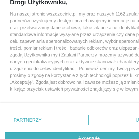
Drogi Użytkowniku,
Na naszej stronie wszczecinie.pl, my oraz naszych 1162 zaufa
partnerów uzyskujemy dostęp i przechowujemy informacje na 
oraz przetwarzamy dane osobowe, takie jak unikalne identyfikat
standardowe informacje wysyłane przez urządzenie czy dane p
celu zapewniania spersonalizowanych reklam, wybór spersona
treści, pomiar reklam i treści, badanie odbiorców oraz ulepszani
zgodą Użytkownika my i Zaufani Partnerzy możemy używać d
danych geolokalizacyjnych oraz aktywnie skanować charakter
urządzenia do celów identyfikacji. Ponieważ cenimy Twoją pry
prosimy o zgodę na korzystanie z tych technologii poprzez klikn
„Akceptuję”. Zgoda jest dobrowolna i zawsze możesz ją zmieni
klikając przycisk ustawień prywatności znajdujący się w lewy
strony
. Niektóre rodzaje przetwarzania danych nie wymaga
użytkownika, ale masz prawo sprzeciwić się takiemu przetwarz
Preferencje będą miały zastosowania tylko na tej witrynie.
PARTNERZY
U
Zapoznaj się z poniższymi informacjami, abyś mógł świadomie
korzystać z naszych serwisów internetowych. Szczegółowe in
dotyczące przetwarzania Twoich danych znajdziesz w
Polityce
Akceptuję