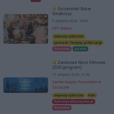
Szczeciński Bazar
Smakoszy
9 sierpnia 2026, 10:00
OFF Marina
Imprezy cykliczne
Jarmarki, festyny, pchle targi
Darmowe
Już dziś
Zamkowe Noce Filmowe
2026 [program]
11 sierpnia 2026, 21:30
Zamek Książąt Pomorskich w
Szczecinie
Imprezy cykliczne
Film
Patronat wSzczecinie.pl
Darmowe