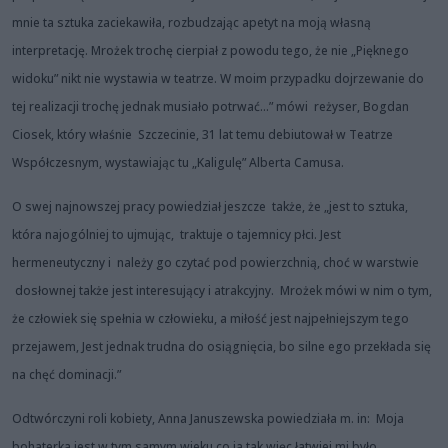
mnie ta sztuka zaciekawiła, rozbudzając apetyt na moją własną
interpretację. Mrożek trochę cierpiał z powodu tego, że nie „Pięknego
widoku” nikt nie wystawia w teatrze. W moim przypadku dojrzewanie do
tej realizacji trochę jednak musiało potrwać...” mówi reżyser, Bogdan
Ciosek, który właśnie Szczecinie, 31 lat temu debiutował w Teatrze
Współczesnym, wystawiając tu „Kaligulę” Alberta Camusa.
O swej najnowszej pracy powiedział jeszcze także, że „jest to sztuka,
która najogólniej to ujmując, traktuje o tajemnicy płci. Jest
hermeneutyczny i należy go czytać pod powierzchnią, choć w warstwie
dosłownej także jest interesujący i atrakcyjny. Mrożek mówi w nim o tym,
że człowiek się spełnia w człowieku, a miłość jest najpełniejszym tego
przejawem, Jest jednak trudna do osiągnięcia, bo silne ego przekłada się
na chęć dominacji.”
Odtwórczyni roli kobiety, Anna Januszewska powiedziała m. in: Moja
bohaterka jest w tym samym wieku co ja tak więc łatwiej mi było