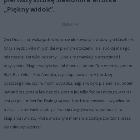
„Piękny widok”.
On i Ona są na wakacjach w kurorcie ulokowanym w dawnym klasztorze.
Chcą spędzić kilka miłych dni w pięknym otoczeniu, ale spokój małego
miasteczka jest tylko pozorny... Oboje rozmawiają o przeszłości i
przyszłości. "Najpierw była bjutiful Amerika, potem Grin Amerika, potem
Blak, Blu, Yelou i Red Amerika, czyli dupa pawiana. A bardziej
poszczególnie, czyli w moim wypadku, najpierw było pis and law, potem
law and pis, potem law bez pis, potem już tylko fak bez niczego, a teraz
jest jak jest” mówi On. Dialogi są więc bardzo intensywne i wypełnione
treścią, ale też wiele istotnych kwestii rozgrywa się w półtonach, w
skupieniu i w ciszy, która w pewnym momencie zostaje zburzona przez
karabinowy wystrzał...