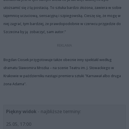
utożsamić się z tą postacią. To sztuka bardzo złożona, zawiera w sobie
tajemnicę uczuciową, sensacyjną i szpiegowską. Cieszę się, że mogę w
niej zagrać, tym bardziej, że prawdopodobnie w czerwcu przyjedzie do
Szczecina by ją zobaczyć, sam autor.”
Bogdan Ciosek przygotowuje także obecnie inny spektakl według
dramatu Sławomira Mrożka – na scenie Teatru im. J. Słowackiego w
Krakowie w październiku nastąpi premiera sztuki "Karnawał albo druga
żona Adama".
Piękny widok
- najbliższe terminy:
25.05, 17:00