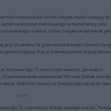
as miła niespodzianka. Stefan Gargała, malarz należący do
wcielił się w postać mieszkającego w tej kamienicy, Julio
u szczecińskiego malarza. Stefan Gargała nie był jednak jed
 przy ul Łokietka 34, gdzie mieszkał kiedyś Heinrich Georg
o ogromne zdjęcie. Przy ul. Łokietka porteru artysty pilnowa
ul. Krzywoustego 71, można było zobaczyć, jak wielkim
r. W pochodzie brało udział ponad 100 osób. Jednak z każd
ięcej. Niektórzy chociaż na chwilę przyłączali się do spac
woustego 72, usłyszeliśmy dźwięki znanego marsza „Parada