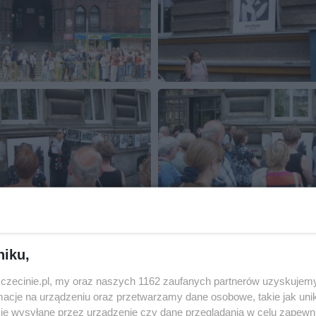
niku,
zczecinie.pl, my oraz naszych 1162 zaufanych partnerów uzyskujemy
cje na urządzeniu oraz przetwarzamy dane osobowe, takie jak unika
je wysyłane przez urządzenie czy dane przeglądania w celu zapewn