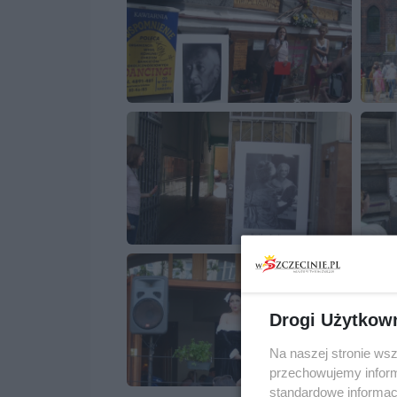
Drogi Użytkow
Na naszej stronie ws
przechowujemy informa
standardowe informac