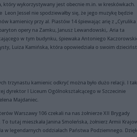
a, który wykorzystywany jest obecnie m.in. w kreskówkach.
e Leon Jessel nie spodziewałby się, że jego muzykę będzie
nów kamienicy przy al. Piastów 14 śpiewając arię z „Cyrulika
 baryton opery na Zamku, Janusz Lewandowski,. Aria ta
kającego w tym budynku, śpiewaka Antoniego Kaczorowski
tysty, Luiza Kamińska, która opowiedziała o swoim dziecińs
ch trzynastu kamienic odkryć można było dużo relacji. I tak
zej dyrektor I Liceum Ogólnokształcącego w Szczecinie
Helena Majdaniec.
aterów Warszawy 106 czekali na nas żołnierze XII Brygady
To tutaj mieszkała Janina Smoleńska, żołnierz Armii Krajow
ła w legendarnych oddziałach Państwa Podziemnego. Dzięk