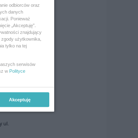
anie odbiorców oraz
nych danych
kacji. Ponieważ
ięcie „Akceptuję”.
ywatności znajdujący
ą zgody użytkownika,
 tylko na tej
 naszych serwisów
esz w
Polityce
 XX
ł
ła
Akceptuję
czas
 ul.