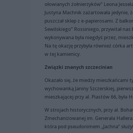
ołowianych żołnierzyków” Leona Jessel
Justyna Machnik zażartowała jedynie, ż
puszczał sklep z e-papierosami. Z balko
Sewilskiego” Rossiniego, przywitał nas
wykonywana była niegdyś przez, miesz
Na tę okazję przybyła również córka ar
w tej kamienicy.
Związki znanych szczecinian
Okazało się, że miedzy mieszkańcami ty
wychowanką Janiny Szczerskiej, pierws
mieszkającej przy al. Piastów 66, była 
W strojach historycznych, przy al. Boh
Zmechanizowanej im. Generała Hallera. 
która pod pseudonimem „Jachna” służy