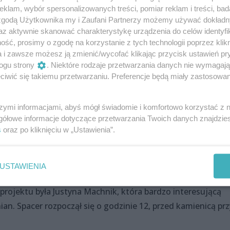
klam, wybór spersonalizowanych treści, pomiar reklam i treści, bad
wy szlak turystyczny „Niezwykli
 zgodą Użytkownika my i Zaufani Partnerzy możemy używać dokład
ce”. W ramach tego projektu zorganizowany
az aktywnie skanować charakterystykę urządzenia do celów identyfi
ść, prosimy o zgodę na korzystanie z tych technologii poprzez klikn
ego można było dowiedzieć się naprawdę
a i zawsze możesz ją zmienić/wycofać klikając przycisk ustawień pr
itnych mieszkańcach Szczecina.
ogu strony
. Niektóre rodzaje przetwarzania danych nie wymagaj
iwić się takiemu przetwarzaniu. Preferencje będą miały zastosowania
szymi informacjami, abyś mógł świadomie i komfortowo korzystać z
gółowe informacje dotyczące przetwarzania Twoich danych znajdzi
s
oraz po kliknięciu w „Ustawienia”.
ch kamienice” wybranych zostało trzynaście budynków z XIX i
odawców był Andrzej Zieliński „Łona”. Raper i prawnik zabra
m, że jednym z impulsów do stworzenia takiego projektu by
USTAWIENIA
icach przed wojną i po jej zakończeniu. Przewodniczką, pod
projektu była Justyna Machnik, która bardzo interesującą
an. Spacer rozpoczął się o godzinie 12, przed kamienicą przy