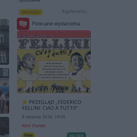
spodziewał”
8 godzin temu
Aktualności
Polecane wydarzenia
PRZEGLĄD „FEDERICO
FELLINI: CIAO A TUTTI!”
8 sierpnia 2026, 19:00
Kino Pionier
Film
Już dziś