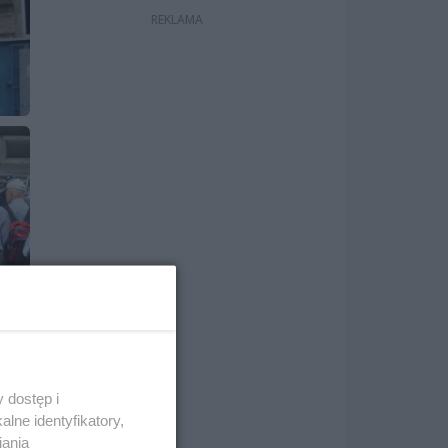
 dostęp i
lne identyfikatory,
iania