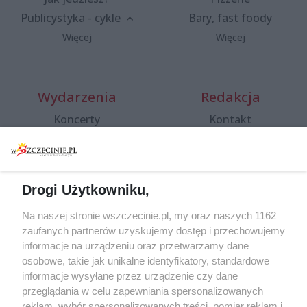
Publicystyka - cykle
Bary, fast foody
Więcej
Więcej
Wydarzenia
Redakcja
Koncerty
Kontakt
Warsztaty
Regulamin i polityka
prywatności
Spacery i oprowadzania
Reklama
Jarmarki, festyny, pchle
Drogi Użytkowniku,
targi
Redakcja
Wernisaże
Specjalny koncert z okazji
Na naszej stronie wszczecinie.pl, my oraz naszych 1162
20. urodzin portalu
zaufanych partnerów uzyskujemy dostęp i przechowujemy
Więcej
wSzczecinie.pl
informacje na urządzeniu oraz przetwarzamy dane
osobowe, takie jak unikalne identyfikatory, standardowe
Regulamin konkursów
informacje wysyłane przez urządzenie czy dane
śniadaniówka "Hej
przeglądania w celu zapewniania spersonalizowanych
Szczecin! Jest piątek!"
reklam, wybór spersonalizowanych treści, pomiar reklam i