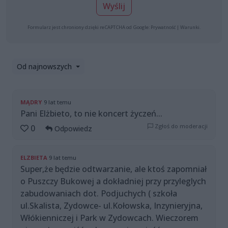
Wyślij
Formularz jest chroniony dzięki reCAPTCHA od Google:
Prywatność
|
Warunki
.
Od najnowszych
MĄDRY
9 lat temu
Pani Elżbieto, to nie koncert życzeń...
Zgłoś do moderacji
0
Odpowiedz
ELZBIETA
9 lat temu
Super,że będzie odtwarzanie, ale ktoś zapomniał
o Puszczy Bukowej a dokładniej przy przyleglych
zabudowaniach dot. Podjuchych ( szkoła
ul.Skalista, Zydowce- ul.Kołowska, Inzynieryjna,
Włókienniczej i Park w Zydowcach. Wieczorem