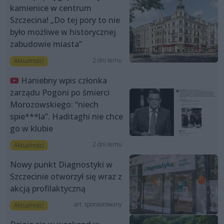
kamienice w centrum
Szczecina! „Do tej pory to nie
było możliwe w historycznej
zabudowie miasta”
2 dni temu
Aktualności
Haniebny wpis członka
zarządu Pogoni po śmierci
Morozowskiego: “niech
spie***la”. Haditaghi nie chce
go w klubie
2 dni temu
Aktualności
Nowy punkt Diagnostyki w
Szczecinie otworzył się wraz z
akcją profilaktyczną
art. sponsorowany
Aktualności