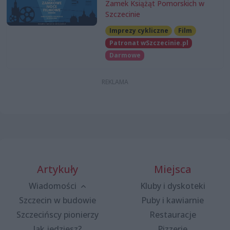
Zamek Książąt Pomorskich w
Szczecinie
Imprezy cykliczne
Film
Patronat wSzczecinie.pl
Darmowe
Artykuły
Miejsca
Wiadomości
Kluby i dyskoteki
Szczecin w budowie
Puby i kawiarnie
Szczecińscy pionierzy
Restauracje
Jak jedziesz?
Pizzerie