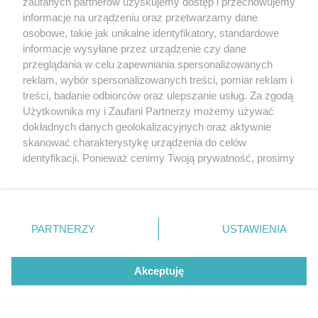
Reklama
Jarmarki, festyny, pchle
zaufanych partnerów uzyskujemy dostęp i przechowujemy
informacje na urządzeniu oraz przetwarzamy dane
targi
Redakcja
osobowe, takie jak unikalne identyfikatory, standardowe
Wernisaże
Specjalny koncert z okazji
informacje wysyłane przez urządzenie czy dane
20. urodzin portalu
Więcej
przeglądania w celu zapewniania spersonalizowanych
wSzczecinie.pl
reklam, wybór spersonalizowanych treści, pomiar reklam i
Regulamin konkursów
treści, badanie odbiorców oraz ulepszanie usług. Za zgodą
śniadaniówka "Hej
Użytkownika my i Zaufani Partnerzy możemy używać
Szczecin! Jest piątek!"
dokładnych danych geolokalizacyjnych oraz aktywnie
skanować charakterystykę urządzenia do celów
identyfikacji. Ponieważ cenimy Twoją prywatność, prosimy
o zgodę na korzystanie z tych technologii poprzez
Partnerzy
kliknięcie „Akceptuję”. Zgoda jest dobrowolna i zawsze
możesz ją zmienić/wycofać klikając przycisk ustawień
Praca Szczecin
prywatności znajdujący się w lewym dolnym rogu strony
PARTNERZY
USTAWIENIA
the:protocol
. Niektóre rodzaje przetwarzania danych nie wymagają
POZASzczecin.pl
zgody użytkownika, ale masz prawo sprzeciwić się
takiemu przetwarzaniu. Preferencje będą miały
Akceptuję
zastosowania tylko na tej witrynie.
Zapoznaj się z poniższymi informacjami, abyś mógł
© 2026 wSzczecinie.pl