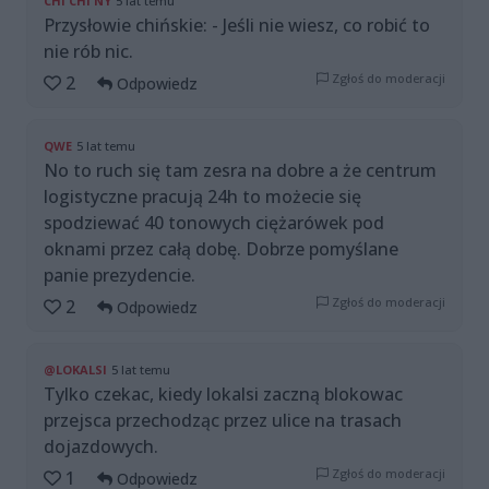
CHI CHI NY
5 lat temu
Przysłowie chińskie: - Jeśli nie wiesz, co robić to
nie rób nic.
Zgłoś do moderacji
2
Odpowiedz
QWE
5 lat temu
No to ruch się tam zesra na dobre a że centrum
logistyczne pracują 24h to możecie się
spodziewać 40 tonowych ciężarówek pod
oknami przez całą dobę. Dobrze pomyślane
panie prezydencie.
Zgłoś do moderacji
2
Odpowiedz
@LOKALSI
5 lat temu
Tylko czekac, kiedy lokalsi zaczną blokowac
przejsca przechodząc przez ulice na trasach
dojazdowych.
Zgłoś do moderacji
1
Odpowiedz