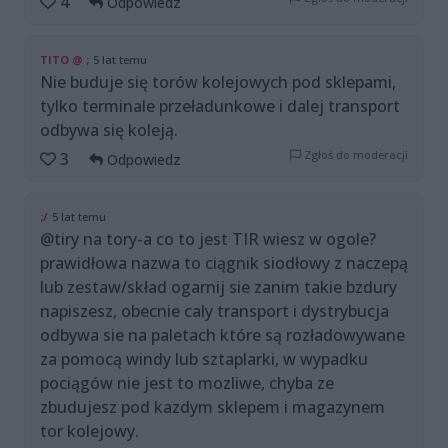
4
Odpowiedz
TITO @ ;
5 lat temu
Nie buduje się torów kolejowych pod sklepami,
tylko terminale przeładunkowe i dalej transport
odbywa się koleją.
Zgłoś do moderacji
3
Odpowiedz
;/
5 lat temu
@tiry na tory-a co to jest TIR wiesz w ogole?
prawidłowa nazwa to ciągnik siodłowy z naczepą
lub zestaw/skład ogarnij sie zanim takie bzdury
napiszesz, obecnie caly transport i dystrybucja
odbywa sie na paletach które są rozładowywane
za pomocą windy lub sztaplarki, w wypadku
pociągów nie jest to mozliwe, chyba ze
zbudujesz pod kazdym sklepem i magazynem
tor kolejowy.