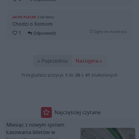
JACEK PLACEK
5 lat temu
Chodzi o Xomom
Zgłoś do moderacji
1
Odpowiedz
« Poprzednia
Następna »
Przeglądasz pozycje
1
do
20
z
41
znalezionych
Najczęściej czytane
Miesiąc z nowym system
kasowania biletów w