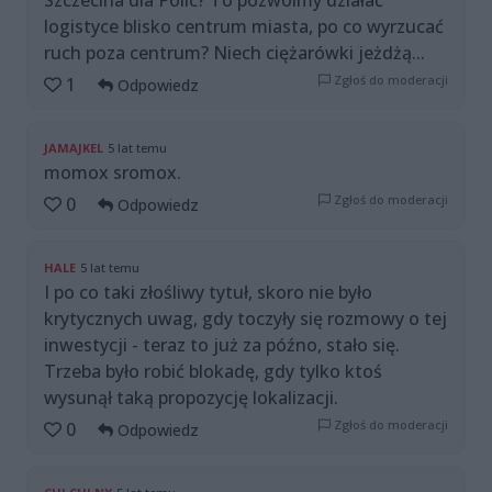
Szczecina dla Polic? To pozwólmy działać
logistyce blisko centrum miasta, po co wyrzucać
ruch poza centrum? Niech ciężarówki jeżdżą...
Zgłoś do moderacji
1
Odpowiedz
JAMAJKEL
5 lat temu
momox sromox.
Zgłoś do moderacji
0
Odpowiedz
HALE
5 lat temu
I po co taki złośliwy tytuł, skoro nie było
krytycznych uwag, gdy toczyły się rozmowy o tej
inwestycji - teraz to już za późno, stało się.
Trzeba było robić blokadę, gdy tylko ktoś
wysunął taką propozycję lokalizacji.
Zgłoś do moderacji
0
Odpowiedz