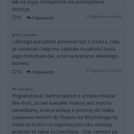
łeb na szyje. Kompletnie nie przemyślana
decyzja.
Zgłoś do moderacji
0
Odpowiedz
@ 3K
5 lat temu
I dlatego prezydent powinien być z miasta, żeby
je rozumiał i żeby mu zależało na jakości życia
jego mieszkańców, a nie na kręceniu własnego
biznesu.
Zgłoś do moderacji
0
Odpowiedz
3K
5 lat temu
Pogratulować darmozjadom z urzędu miasta!
Nie dość, że ten kawałek miasta jest mocno
zaniedbany, a ulice wołają o pomstę do nieba
(zapewne remont do Dubois od Blizińskiego by
trwał ze 4 lata i co najmniej pół roku obsuwy,
przecież to takie szczecińskie... tzw. remont po