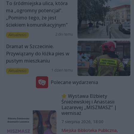
To śródmiejska ulica, która
ma „ogromny potencjał”.
„Pomimo tego, że jest
ściekiem komunikacyjnym”
2 dni temu
Aktualności
Dramat w Szczecinie.
Przywiązany do łóżka pies w
pustym mieszkaniu
1 dzień temu
Aktualności
Polecane wydarzenia
Wystawa Elżbiety
Śnieżewskiej i Anastasii
Lazarevej „MISZMASZ” |
wernisaż
7 sierpnia 2026, 18:00
Miejska Biblioteka Publiczna,