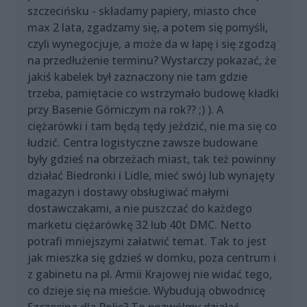
szczecińsku - składamy papiery, miasto chce
max 2 lata, zgadzamy się, a potem się pomyśli,
czyli wynegocjuje, a może da w łapę i się zgodzą
na przedłużenie terminu? Wystarczy pokazać, że
jakiś kabelek był zaznaczony nie tam gdzie
trzeba, pamiętacie co wstrzymało budowę kładki
przy Basenie Górniczym na rok?? ;) ). A
ciężarówki i tam będą tędy jeździć, nie ma się co
łudzić. Centra logistyczne zawsze budowane
były gdzieś na obrzeżach miast, tak też powinny
działać Biedronki i Lidle, mieć swój lub wynajęty
magazyn i dostawy obsługiwać małymi
dostawczakami, a nie puszczać do każdego
marketu ciężarówkę 32 lub 40t DMC. Netto
potrafi mniejszymi załatwić temat. Tak to jest
jak mieszka się gdzieś w domku, poza centrum i
z gabinetu na pl. Armii Krajowej nie widać tego,
co dzieje się na mieście. Wybudują obwodnicę