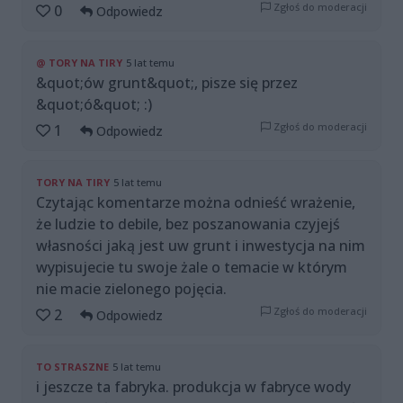
Zgłoś do moderacji
0
Odpowiedz
@ TORY NA TIRY
5 lat temu
&quot;ów grunt&quot;, pisze się przez
&quot;ó&quot; :)
Zgłoś do moderacji
1
Odpowiedz
TORY NA TIRY
5 lat temu
Czytając komentarze można odnieść wrażenie,
że ludzie to debile, bez poszanowania czyjejś
własności jaką jest uw grunt i inwestycja na nim
wypisujecie tu swoje żale o temacie w którym
nie macie zielonego pojęcia.
Zgłoś do moderacji
2
Odpowiedz
TO STRASZNE
5 lat temu
i jeszcze ta fabryka. produkcja w fabryce wody