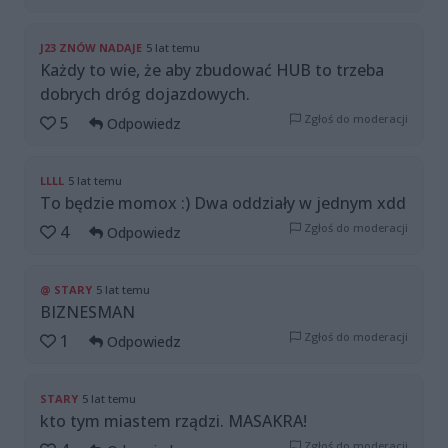
J23 ZNÓW NADAJE
5 lat temu
Każdy to wie, że aby zbudować HUB to trzeba
dobrych dróg dojazdowych.
Zgłoś do moderacji
5
Odpowiedz
LLLL
5 lat temu
To będzie momox :) Dwa oddziały w jednym xdd
Zgłoś do moderacji
4
Odpowiedz
@ STARY
5 lat temu
BIZNESMAN
Zgłoś do moderacji
1
Odpowiedz
STARY
5 lat temu
kto tym miastem rządzi. MASAKRA!
Zgłoś do moderacji