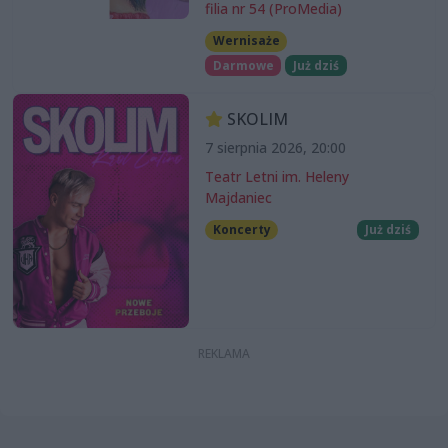
filia nr 54 (ProMedia)
Wernisaże
Darmowe
Już dziś
SKOLIM
7 sierpnia 2026, 20:00
Teatr Letni im. Heleny
Majdaniec
Koncerty
Już dziś