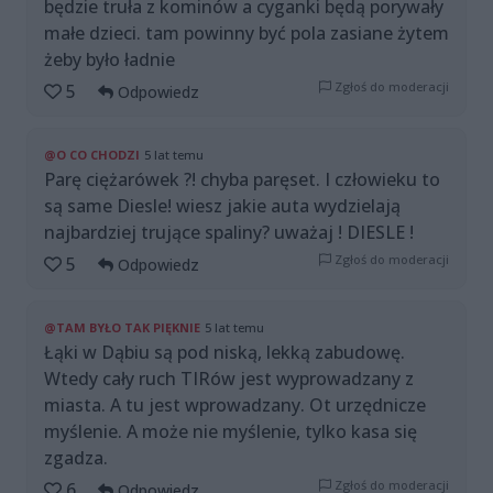
będzie truła z kominów a cyganki będą porywały
małe dzieci. tam powinny być pola zasiane żytem
żeby było ładnie
Zgłoś do moderacji
5
Odpowiedz
@O CO CHODZI
5 lat temu
Parę ciężarówek ?! chyba paręset. I człowieku to
są same Diesle! wiesz jakie auta wydzielają
najbardziej trujące spaliny? uważaj ! DIESLE !
Zgłoś do moderacji
5
Odpowiedz
@TAM BYŁO TAK PIĘKNIE
5 lat temu
Łąki w Dąbiu są pod niską, lekką zabudowę.
Wtedy cały ruch TIRów jest wyprowadzany z
miasta. A tu jest wprowadzany. Ot urzędnicze
myślenie. A może nie myślenie, tylko kasa się
zgadza.
Zgłoś do moderacji
6
Odpowiedz