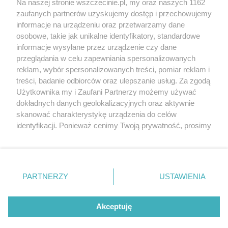
Na naszej stronie wszczecinie.pl, my oraz naszych 1162
20. urodzin portalu
zaufanych partnerów uzyskujemy dostęp i przechowujemy
Więcej
wSzczecinie.pl
informacje na urządzeniu oraz przetwarzamy dane
osobowe, takie jak unikalne identyfikatory, standardowe
Regulamin konkursów
informacje wysyłane przez urządzenie czy dane
śniadaniówka "Hej
przeglądania w celu zapewniania spersonalizowanych
Szczecin! Jest piątek!"
reklam, wybór spersonalizowanych treści, pomiar reklam i
treści, badanie odbiorców oraz ulepszanie usług. Za zgodą
Użytkownika my i Zaufani Partnerzy możemy używać
dokładnych danych geolokalizacyjnych oraz aktywnie
Partnerzy
skanować charakterystykę urządzenia do celów
Praca Szczecin
identyfikacji. Ponieważ cenimy Twoją prywatność, prosimy
o zgodę na korzystanie z tych technologii poprzez
the:protocol
kliknięcie „Akceptuję”. Zgoda jest dobrowolna i zawsze
POZASzczecin.pl
możesz ją zmienić/wycofać klikając przycisk ustawień
prywatności znajdujący się w lewym dolnym rogu strony
PARTNERZY
USTAWIENIA
. Niektóre rodzaje przetwarzania danych nie wymagają
zgody użytkownika, ale masz prawo sprzeciwić się
© 2026 wSzczecinie.pl
takiemu przetwarzaniu. Preferencje będą miały
Akceptuję
Created by GOD
zastosowania tylko na tej witrynie.