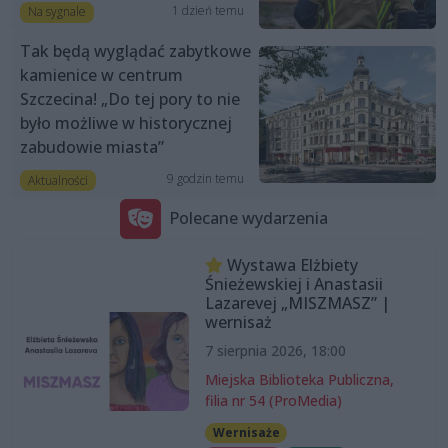
1 dzień temu
Na sygnale
Tak będą wyglądać zabytkowe
kamienice w centrum
Szczecina! „Do tej pory to nie
było możliwe w historycznej
zabudowie miasta”
9 godzin temu
Aktualności
Polecane wydarzenia
Wystawa Elżbiety
Śnieżewskiej i Anastasii
Lazarevej „MISZMASZ” |
wernisaż
7 sierpnia 2026, 18:00
Miejska Biblioteka Publiczna,
filia nr 54 (ProMedia)
Wernisaże