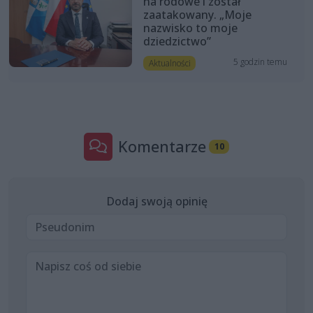
na rodowe i został
zaatakowany. „Moje
nazwisko to moje
dziedzictwo”
5 godzin temu
Aktualności
Komentarze
10
Dodaj swoją opinię