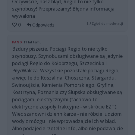
Oczywiście, nasz błąd, Regio to nie tylko
szynobusy! Przepraszamy! Błędna informacja
wywalona
Zgłoś do moderacji
0
Odpowiedz
PAN X
11 lat temu
Bzdury piszecie. Pociągi Regio to nie tylko
szynobusy. Szynobusami obsługiwane są jedynie
pociągi Regio do Kołobrzegu, Szczecinka i
Piły/Wałcza. Wszystkie pozostałe pociągi Regio,
a więc te do Koszalina, Choszczna, Stargardu,
Swinoujścia, Kamienia Pomorskiego, Gryfina,
Kostrzyna, Poznania czy Słupska obsługiwane są
pociągami elektrycznymi (fachowo to
elektryczne zespoły trakcyjne - w skrócie EZT).
Wiec szanowni dziennikarze - nie róbcie ludziom
wody z mózgu i nie wprowadzajcie ich w błąd.
Albo podajecie rzetelne info, albo nie podawajcie