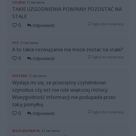
SYLWIA
11 lat temu
TAKIE UZGODNIENIA POWINNY POZOSTAĆ NA
STAŁE
Zgłoś do moderacji
0
Odpowiedz
XYZ
11 lat temu
A to takie rozwiązanie nie może zostać na stałe?
Zgłoś do moderacji
0
Odpowiedz
PIOTREK
11 lat temu
Wydaje mi się, ze przeciętny czytelnikowi
szynobus czy ezt nie robi większej różnicy.
Wiarygodność informacji nie podupada przez
taką pomyłkę.
Zgłoś do moderacji
0
Odpowiedz
WSZCZECINIE.PL
11 lat temu