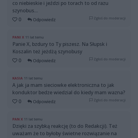
co niebieskie i jeździ po torach to od razu
szynobus...
Zgłoś do moderacji
0
Odpowiedz
PANI X
11 lat temu
Panie X, bzdury to Ty piszesz. Na Słupsk i
Koszalin też jeżdżą szynobusy
Zgłoś do moderacji
0
Odpowiedz
KASIA
11 lat temu
A jak ja mam sieciowke elektroniczna to jak
konduktor bedze wiedzial do kiedy mam wazna?
Zgłoś do moderacji
0
Odpowiedz
PAN X
11 lat temu
Dzięki za szybką reakcję (to do Redakcji). Też
uważam że to byłoby świetne rozwiązanie na