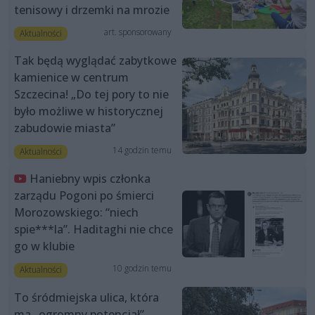
tenisowy i drzemki na mrozie
art. sponsorowany
Aktualności
Tak będą wyglądać zabytkowe
kamienice w centrum
Szczecina! „Do tej pory to nie
było możliwe w historycznej
zabudowie miasta”
14 godzin temu
Aktualności
Haniebny wpis członka
zarządu Pogoni po śmierci
Morozowskiego: “niech
spie***la”. Haditaghi nie chce
go w klubie
10 godzin temu
Aktualności
To śródmiejska ulica, która
ma „ogromny potencjał”.