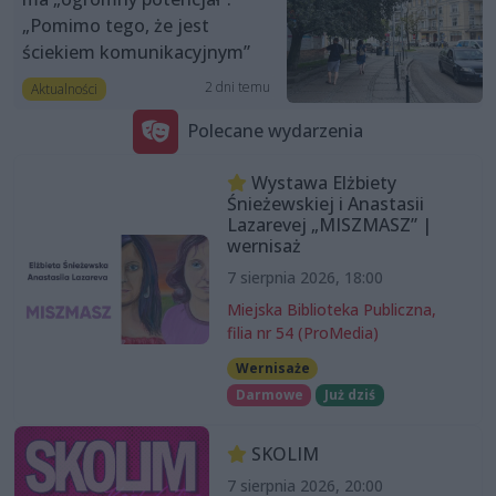
„Pomimo tego, że jest
ściekiem komunikacyjnym”
2 dni temu
Aktualności
Polecane wydarzenia
Wystawa Elżbiety
Śnieżewskiej i Anastasii
Lazarevej „MISZMASZ” |
wernisaż
7 sierpnia 2026, 18:00
Miejska Biblioteka Publiczna,
filia nr 54 (ProMedia)
Wernisaże
Darmowe
Już dziś
SKOLIM
7 sierpnia 2026, 20:00