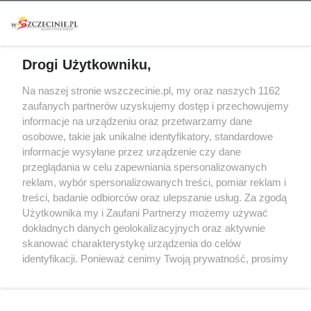
Warsztaty
Regulamin i polityka
prywatności
Spacery i oprowadzania
Reklama
Jarmarki, festyny, pchle
Drogi Użytkowniku,
targi
Redakcja
Wernisaże
Specjalny koncert z okazji
Na naszej stronie wszczecinie.pl, my oraz naszych 1162
20. urodzin portalu
zaufanych partnerów uzyskujemy dostęp i przechowujemy
Więcej
wSzczecinie.pl
informacje na urządzeniu oraz przetwarzamy dane
osobowe, takie jak unikalne identyfikatory, standardowe
Regulamin konkursów
informacje wysyłane przez urządzenie czy dane
śniadaniówka "Hej
przeglądania w celu zapewniania spersonalizowanych
Szczecin! Jest piątek!"
reklam, wybór spersonalizowanych treści, pomiar reklam i
treści, badanie odbiorców oraz ulepszanie usług. Za zgodą
Użytkownika my i Zaufani Partnerzy możemy używać
dokładnych danych geolokalizacyjnych oraz aktywnie
Partnerzy
skanować charakterystykę urządzenia do celów
Praca Szczecin
identyfikacji. Ponieważ cenimy Twoją prywatność, prosimy
o zgodę na korzystanie z tych technologii poprzez
the:protocol
kliknięcie „Akceptuję”. Zgoda jest dobrowolna i zawsze
POZASzczecin.pl
możesz ją zmienić/wycofać klikając przycisk ustawień