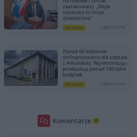
na rodowe i został
zaatakowany. „Moje
nazwisko to moje
dziedzictwo”
3 godziny temu
Aktualności
Ponad 60 milionów
dofinansowania dla szpitala
z Arkońskiej. Wyremontują i
przebudują ponad 100-letni
budynek
3 godziny temu
Aktualności
Komentarze
0