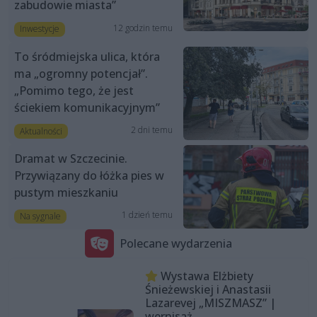
zabudowie miasta”
12 godzin temu
Inwestycje
To śródmiejska ulica, która
ma „ogromny potencjał”.
„Pomimo tego, że jest
ściekiem komunikacyjnym”
2 dni temu
Aktualności
Dramat w Szczecinie.
Przywiązany do łóżka pies w
pustym mieszkaniu
1 dzień temu
Na sygnale
Polecane wydarzenia
Wystawa Elżbiety
Śnieżewskiej i Anastasii
Lazarevej „MISZMASZ” |
wernisaż