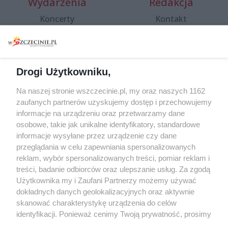
Wydarzenia
Redakcja
Koncerty
Kontakt
Warsztaty
Regulamin i polityka
prywatności
Spacery i oprowadzania
Reklama
Jarmarki, festyny, pchle
Drogi Użytkowniku,
targi
Redakcja
Wernisaże
Specjalny koncert z okazji
Na naszej stronie wszczecinie.pl, my oraz naszych 1162
20. urodzin portalu
zaufanych partnerów uzyskujemy dostęp i przechowujemy
Więcej
wSzczecinie.pl
informacje na urządzeniu oraz przetwarzamy dane
osobowe, takie jak unikalne identyfikatory, standardowe
Regulamin konkursów
informacje wysyłane przez urządzenie czy dane
śniadaniówka "Hej
przeglądania w celu zapewniania spersonalizowanych
Szczecin! Jest piątek!"
reklam, wybór spersonalizowanych treści, pomiar reklam i
treści, badanie odbiorców oraz ulepszanie usług. Za zgodą
Użytkownika my i Zaufani Partnerzy możemy używać
dokładnych danych geolokalizacyjnych oraz aktywnie
Partnerzy
skanować charakterystykę urządzenia do celów
Praca Szczecin
identyfikacji. Ponieważ cenimy Twoją prywatność, prosimy
o zgodę na korzystanie z tych technologii poprzez
the:protocol