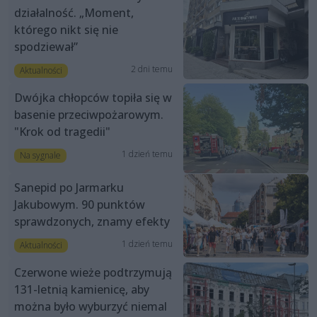
działalność. „Moment,
którego nikt się nie
spodziewał”
2 dni temu
Aktualności
Dwójka chłopców topiła się w
basenie przeciwpożarowym.
"Krok od tragedii"
1 dzień temu
Na sygnale
Sanepid po Jarmarku
Jakubowym. 90 punktów
sprawdzonych, znamy efekty
1 dzień temu
Aktualności
Czerwone wieże podtrzymują
131-letnią kamienicę, aby
można było wyburzyć niemal