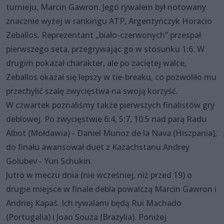
turnieju, Marcin Gawron. Jego rywalem był notowany
znacznie wyżej w rankingu ATP, Argentyńczyk Horacio
Zeballos. Reprezentant „biało-czerwonych” przespał
pierwszego seta, przegrywając go w stosunku 1:6. W
drugim pokazał charakter, ale po zaciętej walce,
Zeballos okazał się lepszy w tie-breaku, co pozwoliło mu
przechylić szalę zwycięstwa na swoją korzyść.
W czwartek poznaliśmy także pierwszych finalistów gry
deblowej. Po zwycięstwie 6:4, 5:7, 10:5 nad parą Radu
Albot (Mołdawia) - Daniel Munoz de la Nava (Hiszpania),
do finału awansował duet z Kazachstanu Andrey
Golubev - Yuri Schukin.
Jutro w meczu dnia (nie wcześniej, niż przed 19) o
drugie miejsce w finale debla powalczą Marcin Gawron i
Andriej Kapaś. Ich rywalami będą Rui Machado
(Portugalia) i Joao Souza (Brazylia). Poniżej