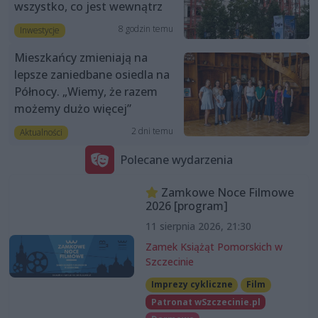
wszystko, co jest wewnątrz
8 godzin temu
Inwestycje
Mieszkańcy zmieniają na
lepsze zaniedbane osiedla na
Północy. „Wiemy, że razem
możemy dużo więcej”
2 dni temu
Aktualności
Polecane wydarzenia
Zamkowe Noce Filmowe
2026 [program]
11 sierpnia 2026, 21:30
Zamek Książąt Pomorskich w
Szczecinie
Imprezy cykliczne
Film
Patronat wSzczecinie.pl