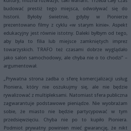
kultury, można rozważyć taki wariant. Trzeba cały czas
budować prestiż tego miejsca, odwoływać się do
historii. Byłoby świetnie, gdyby w Pionierze
prezentowano filmy z cyklu «w starym kinie». Aspekt
edukacyjny jest równie istotny. Daleki byłbym od tego,
aby była to filia lub miejsce zamkniętych imprez
towarzyskich. TRAFO też czasami dobrze wyglądało
jako salon samochodowy, ale chyba nie o to chodzi” –
argumentował.
„Prywatna strona zadba o sferę komercjalizacji usług
Pioniera, który nie oszukujmy się, ale nie będzie
rywalizować z multipleksami. Natomiast sfera publiczna
zagwarantuje podstawowe pieniądze. Nie wyobrażam
sobie, że miasto nie będzie partycypować w tym
przedsięwzięciu. Chyba nie po to kupiło Pioniera.
Podmiot prywatny powinien mieć gwarancję, że nikt