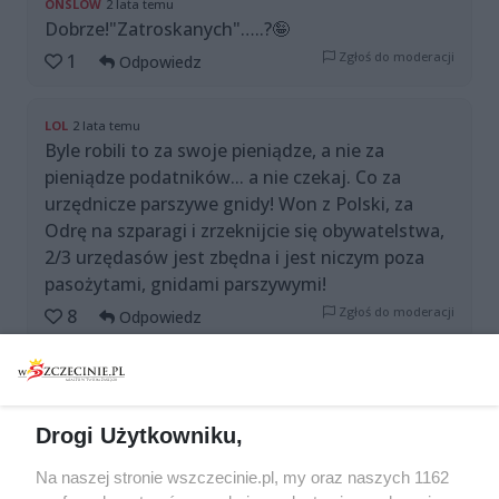
ONSLOW
2 lata temu
Dobrze!"Zatroskanych"…..?🤪
Zgłoś do moderacji
1
Odpowiedz
LOL
2 lata temu
Byle robili to za swoje pieniądze, a nie za
pieniądze podatników... a nie czekaj. Co za
urzędnicze parszywe gnidy! Won z Polski, za
Odrę na szparagi i zrzeknijcie się obywatelstwa,
2/3 urzędasów jest zbędna i jest niczym poza
pasożytami, gnidami parszywymi!
Zgłoś do moderacji
8
Odpowiedz
PRAWDA
2 lata temu
Gdzie była Jacyna?
Drogi Użytkowniku,
Zgłoś do moderacji
0
Odpowiedz
Na naszej stronie wszczecinie.pl, my oraz naszych 1162