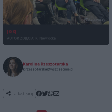
[8/8]
AUTOR ZDJĘCIA: K. Nawrocka
Karolina Rzeszotarska
k.rzeszotarska@wszczecinie.pl
Udostępnij