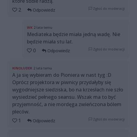
które sobie radzą.
Zgłoś do moderacji
2
Odpowiedz
WK
2 lata temu
Mediateka będzie miała jedną wadę. Nie
będzie miała stu lat.
Zgłoś do moderacji
0
Odpowiedz
KINOLUDEK
2 lata temu
A ja się wybieram do Pioniera w nast tyg :D
Oprócz projektora w piwnicy przydałyby się
wygodniejsze siedziska, bo na krzesłach nie szło
wysiedzieć pełnego seansu. Wszak ma to być
przyjemność, a nie mordęga zwieńczona bólem
pleców.
Zgłoś do moderacji
1
Odpowiedz