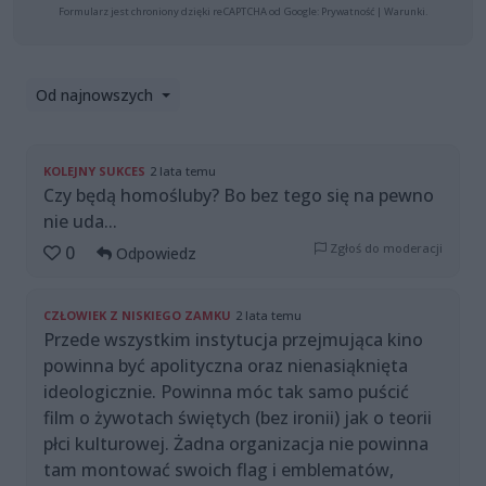
Formularz jest chroniony dzięki reCAPTCHA od Google:
Prywatność
|
Warunki
.
Od najnowszych
KOLEJNY SUKCES
2 lata temu
Czy będą homośluby? Bo bez tego się na pewno
nie uda...
Zgłoś do moderacji
0
Odpowiedz
CZŁOWIEK Z NISKIEGO ZAMKU
2 lata temu
Przede wszystkim instytucja przejmująca kino
powinna być apolityczna oraz nienasiąknięta
ideologicznie. Powinna móc tak samo puścić
film o żywotach świętych (bez ironii) jak o teorii
płci kulturowej. Żadna organizacja nie powinna
tam montować swoich flag i emblematów,