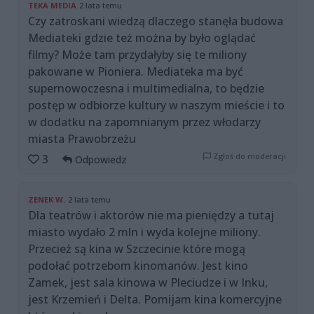
TEKA MEDIA
2 lata temu
Czy zatroskani wiedzą dlaczego stanęła budowa
Mediateki gdzie też można by było oglądać
filmy? Może tam przydałyby się te miliony
pakowane w Pioniera. Mediateka ma być
supernowoczesna i multimedialna, to będzie
postęp w odbiorze kultury w naszym mieście i to
w dodatku na zapomnianym przez włodarzy
miasta Prawobrzeżu
Zgłoś do moderacji
3
Odpowiedz
ZENEK W.
2 lata temu
Dla teatrów i aktorów nie ma pieniędzy a tutaj
miasto wydało 2 mln i wyda kolejne miliony.
Przecież są kina w Szczecinie które mogą
podołać potrzebom kinomanów. Jest kino
Zamek, jest sala kinowa w Pleciudze i w Inku,
jest Krzemień i Delta. Pomijam kina komercyjne