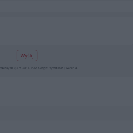
Wyślij
roniony dzięki reCAPTCHA od Google:
Prywatność
|
Warunki
.