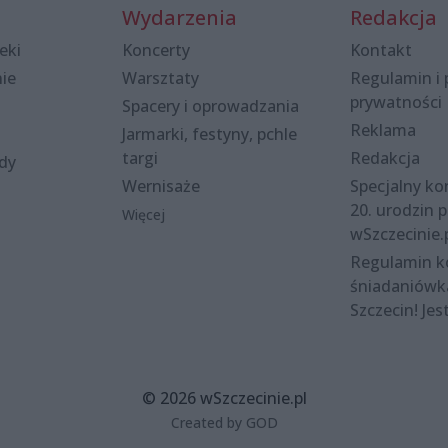
Wydarzenia
Redakcja
eki
Koncerty
Kontakt
nie
Warsztaty
Regulamin i 
prywatności
Spacery i oprowadzania
Reklama
Jarmarki, festyny, pchle
targi
Redakcja
ody
Wernisaże
Specjalny kon
20. urodzin p
Więcej
wSzczecinie.
Regulamin 
śniadaniówk
Szczecin! Jes
© 2026 wSzczecinie.pl
Created by GOD