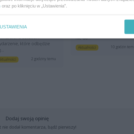
rganizatorzy przebiją 7
światło"? | Szczecin Mów
s
oraz po kliknięciu w „Ustawienia”.
ysięcy osób?
W kolejnym programie „Szczec
ganizatorzy pobiją swój
MÓWI” zapraszamy Państwa 
kord z zeszłego roku. Tak
refleksji nad tym, jak rozwija s
USTAWIENIA
ędzie podczas 47. PKO
region, w którym specjalistom
łmaratonu Szczecin.
nie da...
darzenie, które odbędzie
10 godzin te
Aktualności
...
2 godziny temu
ktualności
Dodaj swoją opinię
t nie dodał komentarza, bądź pierwszy!