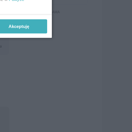
i
in
do
ię
Akceptuję
mu