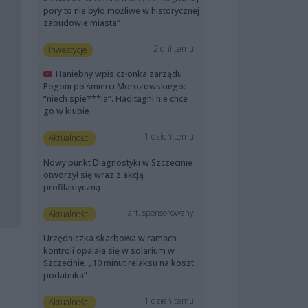
pory to nie było możliwe w historycznej
zabudowie miasta”
2 dni temu
Inwestycje
Haniebny wpis członka zarządu
Pogoni po śmierci Morozowskiego:
“niech spie***la”. Haditaghi nie chce
go w klubie
1 dzień temu
Aktualności
Nowy punkt Diagnostyki w Szczecinie
otworzył się wraz z akcją
profilaktyczną
art. sponsorowany
Aktualności
Urzędniczka skarbowa w ramach
kontroli opalała się w solarium w
Szczecinie. „10 minut relaksu na koszt
podatnika”
1 dzień temu
Aktualności