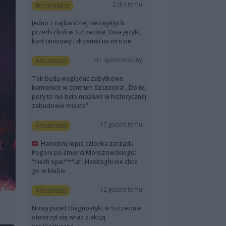
2 dni temu
Komunikacja
Jedno z najbardziej niezwykłych
przedszkoli w Szczecinie. Dwa języki,
kort tenisowy i drzemki na mrozie
art. sponsorowany
Aktualności
Tak będą wyglądać zabytkowe
kamienice w centrum Szczecina! „Do tej
pory to nie było możliwe w historycznej
zabudowie miasta”
17 godzin temu
Aktualności
Haniebny wpis członka zarządu
Pogoni po śmierci Morozowskiego:
“niech spie***la”. Haditaghi nie chce
go w klubie
12 godzin temu
Aktualności
Nowy punkt Diagnostyki w Szczecinie
otworzył się wraz z akcją