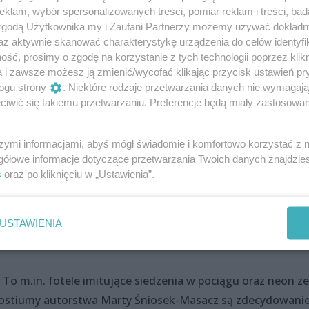
ją okoliczności, ale próbuje wszelkimi sposobami „wyjść na
klam, wybór spersonalizowanych treści, pomiar reklam i treści, bad
 zgodą Użytkownika my i Zaufani Partnerzy możemy używać dokład
u. Można ten cel potraktować także metaforycznie, poniewa
az aktywnie skanować charakterystykę urządzenia do celów identyfi
sna. Eliza pozornie jest w lepszej sytuacji, ale właściwie też
ść, prosimy o zgodę na korzystanie z tych technologii poprzez klikn
abine, u której pracuje w prywatnej firmie, cały czas wydz
a i zawsze możesz ją zmienić/wycofać klikając przycisk ustawień pr
cy…
ogu strony
. Niektóre rodzaje przetwarzania danych nie wymagaj
iwić się takiemu przetwarzaniu. Preferencje będą miały zastosowania
 przekaz są dane i statystyki prezentowane w napisach n
 transformacji systemowej jakość usług kolejowych wyraźni
szymi informacjami, abyś mógł świadomie i komfortowo korzystać z
aści przytoczona jest informacja o katastrofie w
gółowe informacje dotyczące przetwarzania Twoich danych znajdzi
ginęło 16 osób…
s
oraz po kliknięciu w „Ustawienia”.
USTAWIENIA
 humor
 To m.in. fotele imitujące siedzenia w pociągu oraz neon ze
Kostiumy autorstwa Marty Śniosek-Masacz są zdecydowani