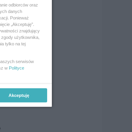
anie odbiorców oraz
nych danych
ż
kacji. Ponieważ
ięcie „Akceptuję”.
wania
ywatności znajdujący
ą zgody użytkownika,
 tylko na tej
ad
e
 naszych serwisów
esz w
Polityce
Akceptuję
e