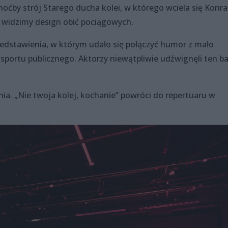
hoćby strój Starego ducha kolei, w którego wciela się Konr
j widzimy design obić pociągowych.
edstawienia, w którym udało się połączyć humor z mało
portu publicznego. Aktorzy niewątpliwie udźwignęli ten b
nia. „Nie twoja kolej, kochanie” powróci do repertuaru w