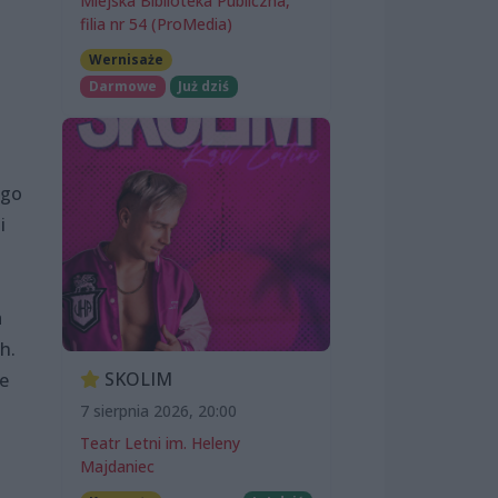
Miejska Biblioteka Publiczna,
filia nr 54 (ProMedia)
Wernisaże
Darmowe
Już dziś
ego
i
a
h.
SKOLIM
le
7 sierpnia 2026, 20:00
Teatr Letni im. Heleny
Majdaniec