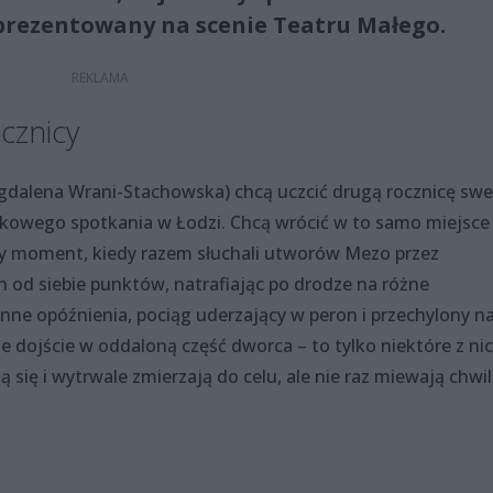
prezentowany na scenie Teatru Małego.
cznicy
 (Magdalena Wrani-Stachowska) chcą uczcić drugą rocznicę sw
dkowego spotkania w Łodzi. Chcą wrócić w to samo miejsce 
y moment, kiedy razem słuchali utworów Mezo przez
 od siebie punktów, natrafiając po drodze na różne
nne opóźnienia, pociąg uderzający w peron i przechylony n
dojście w oddaloną część dworca – to tylko niektóre z nic
się i wytrwale zmierzają do celu, ale nie raz miewają chwi