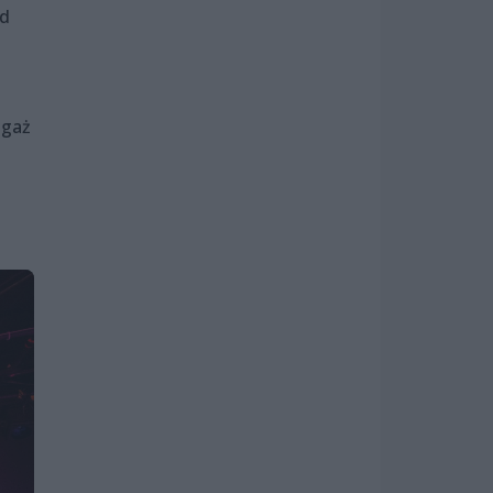
ad
agaż