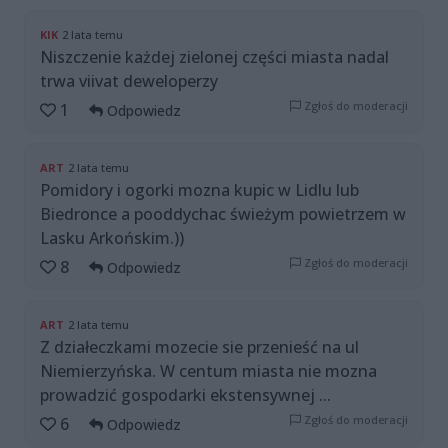
KIK
2 lata temu
Niszczenie każdej zielonej części miasta nadal
trwa viivat deweloperzy
Zgłoś do moderacji
1
Odpowiedz
ART
2 lata temu
Pomidory i ogorki mozna kupic w Lidlu lub
Biedronce a pooddychac świeżym powietrzem w
Lasku Arkońskim.))
Zgłoś do moderacji
8
Odpowiedz
ART
2 lata temu
Z działeczkami mozecie sie przenieść na ul
Niemierzyńska. W centum miasta nie mozna
prowadzić gospodarki ekstensywnej ...
Zgłoś do moderacji
6
Odpowiedz