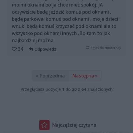
moimi oknami bo ja chce mieć spokój. JA
oczywiście bedę jeżdzić komuś pod oknami ,
będę parkował komuś pod oknami , moje dzieci i
wnuki będą komuś krzyczeć pod oknami ale to
wszystko pod oknami innych .Bo tam to jak
najbardziej można
Zgłoś do moderacji
34
Odpowiedz
« Poprzednia
Następna »
Przeglądasz pozycje
1
do
20
z
64
znalezionych
Najczęściej czytane