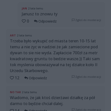
JAN
2 lata temu
Janusz to znowu ty
Zgłoś do moderacji
0
Odpowiedz
ART
2 lata temu
Trzeba było wykupić od miasta teren 10-15 lat
temu a nie zyc w nadziei że jak zamiecione pod
dywan to sie nie wyda. Zapłacicie 700zł za metr
kwadratowy gruntu to bedzie wasze.)) Taki sam
tok myslenia obowiazywał na tej działce koło II
Urzedu Skarbowego.
Zgłoś do moderacji
12
Odpowiedz
NO TAK
2 lata temu
Wiadomo, że jak ktoś dzierżawi działkę za pół
darmo to będzie chciał dalej.
Zgłoś do moderacji
14
Odpowiedz