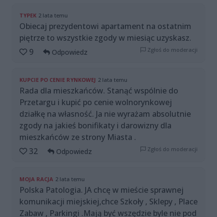
TYPEK
2 lata temu
Obiecaj prezydentowi apartament na ostatnim
piętrze to wszystkie zgody w miesiąc uzyskasz.
Zgłoś do moderacji
9
Odpowiedz
KUPCIE PO CENIE RYNKOWEJ
2 lata temu
Rada dla mieszkańców. Stanąć wspólnie do
Przetargu i kupić po cenie wolnorynkowej
działkę na własność. Ja nie wyrażam absolutnie
zgody na jakieś bonifikaty i darowizny dla
mieszkańców ze strony Miasta .
Zgłoś do moderacji
32
Odpowiedz
MOJA RACJA
2 lata temu
Polska Patologia. JA chcę w mieście sprawnej
komunikacji miejskiej,chce Szkoły , Sklepy , Place
Zabaw , Parkingi .Mają być wszędzie byle nie pod