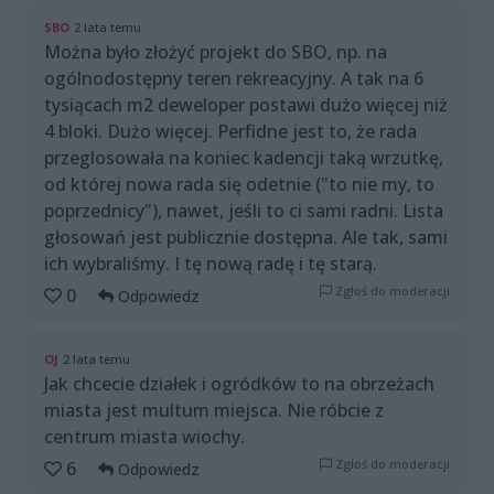
SBO
2 lata temu
Można było złożyć projekt do SBO, np. na
ogólnodostępny teren rekreacyjny. A tak na 6
tysiącach m2 deweloper postawi dużo więcej niż
4 bloki. Dużo więcej. Perfidne jest to, że rada
przeglosowała na koniec kadencji taką wrzutkę,
od której nowa rada się odetnie ("to nie my, to
poprzednicy"), nawet, jeśli to ci sami radni. Lista
głosowań jest publicznie dostępna. Ale tak, sami
ich wybraliśmy. I tę nową radę i tę starą.
Zgłoś do moderacji
0
Odpowiedz
OJ
2 lata temu
Jak chcecie działek i ogródków to na obrzeżach
miasta jest multum miejsca. Nie róbcie z
centrum miasta wiochy.
Zgłoś do moderacji
6
Odpowiedz