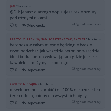
JAN
2 lata temu
@DU: Janusz dlaczego wypisujesz takie bzdury
pod różnymi nikami
Zgłoś do moderacji
0
Odpowiedz
PSZCZOLY I PTAKI SĄ NAM POTRZEBNE TAK JAK TLEN
2 lata temu
betonoza w całym mieście będzie,nie bedzie
czym oddychać jak wszędzie beton.bo wszędzie
bloki buduji beton wylewają tam gdzie jeszcze
kawałek usmażymy się od tego.
Zgłoś do moderacji
0
Odpowiedz
ŻYCIE TO NIE BAJKA
2 lata temu
deweloper musi zarobić i na 100% nie będzie ten
teren udostępniony dla wszystkich nigdy
Zgłoś do moderacji
0
Odpowiedz