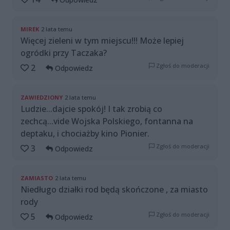
MIREK
2 lata temu
Więcej zieleni w tym miejscu!!! Może lepiej
ogródki przy Taczaka?
Zgłoś do moderacji
2
Odpowiedz
ZAWIEDZIONY
2 lata temu
Ludzie...dajcie spokój! I tak zrobią co
zechcą...vide Wojska Polskiego, fontanna na
deptaku, i chociażby kino Pionier.
Zgłoś do moderacji
3
Odpowiedz
ZAMIASTO
2 lata temu
Niedługo działki rod będą skończone , za miasto
rody
Zgłoś do moderacji
5
Odpowiedz