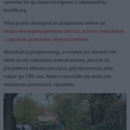
sprzedać im go bezprzetargowo z odpowiednią
bonifikatą.
Petycja jest dostępna do podpisania online na:
https://www.petycjeonline.com/za_ochron_mieszkaow_
i_ogrodow_przeciwko_wywaszczeniom
.
Mieszkańcy przypominają, że kiedyś już obronili ten
teren przed zabudową mieszkaniową. Jeszcze za
prezydenta Mariana Jurczyka, gdy był pomysł, żeby
oddać go TBS-owi. Miasto wycofało się wówczas
właśnie po protestach sąsiadów.