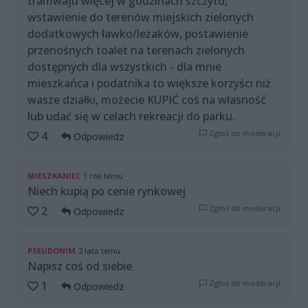
tramwaju więcej w godzinach szczytu,
wstawienie do terenów miejskich zielonych
dodatkowych ławko/leżaków, postawienie
przenośnych toalet na terenach zielonych
dostępnych dla wszystkich - dla mnie
mieszkańca i podatnika to większe korzyści niż
wasze działki, możecie KUPIĆ coś na własność
lub udać się w celach rekreacji do parku.
Zgłoś do moderacji
4
Odpowiedz
MIESZKANIEC
1 rok temu
Niech kupią po cenie rynkowej
Zgłoś do moderacji
2
Odpowiedz
PSEUDONIM
2 lata temu
Napisz coś od siebie
Zgłoś do moderacji
1
Odpowiedz