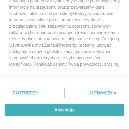
zaufanych partnerów uzyskujemy dostęp i przechowujemy
1 dzień temu
Aktualności
informacje na urządzeniu oraz przetwarzamy dane
Nowy punkt Diagnostyki w
osobowe, takie jak unikalne identyfikatory, standardowe
Szczecinie otworzył się wraz z
informacje wysyłane przez urządzenie czy dane
przeglądania w celu zapewniania spersonalizowanych
akcją profilaktyczną
reklam, wybór spersonalizowanych treści, pomiar reklam i
art. sponsorowany
Aktualności
treści, badanie odbiorców oraz ulepszanie usług. Za zgodą
Użytkownika my i Zaufani Partnerzy możemy używać
Urzędniczka skarbowa w
dokładnych danych geolokalizacyjnych oraz aktywnie
ramach kontroli opalała się w
skanować charakterystykę urządzenia do celów
solarium w Szczecinie. „10
identyfikacji. Ponieważ cenimy Twoją prywatność, prosimy
minut relaksu na koszt
o zgodę na korzystanie z tych technologii poprzez
podatnika”
kliknięcie „Akceptuję”. Zgoda jest dobrowolna i zawsze
możesz ją zmienić/wycofać klikając przycisk ustawień
1 dzień temu
Aktualności
prywatności znajdujący się w lewym dolnym rogu strony
PARTNERZY
USTAWIENIA
Polecane wydarzenia
. Niektóre rodzaje przetwarzania danych nie wymagają
zgody użytkownika, ale masz prawo sprzeciwić się
takiemu przetwarzaniu. Preferencje będą miały
Szczeciński Bazar
Akceptuję
Smakoszy
zastosowania tylko na tej witrynie.
9 sierpnia 2026, 10:00
Zapoznaj się z poniższymi informacjami, abyś mógł