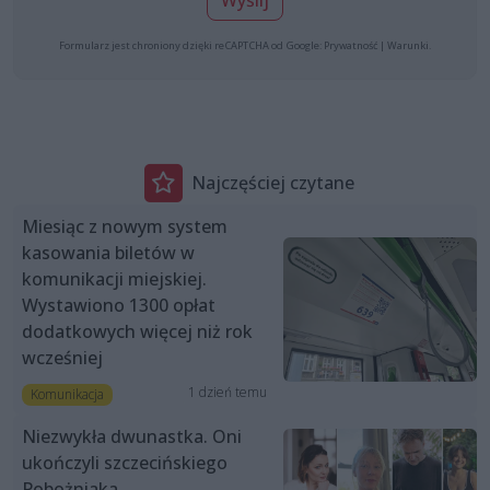
Wyślij
Formularz jest chroniony dzięki reCAPTCHA od Google:
Prywatność
|
Warunki
.
Najczęściej czytane
Miesiąc z nowym system
kasowania biletów w
komunikacji miejskiej.
Wystawiono 1300 opłat
dodatkowych więcej niż rok
wcześniej
1 dzień temu
Komunikacja
Niezwykła dwunastka. Oni
ukończyli szczecińskiego
Pobożniaka