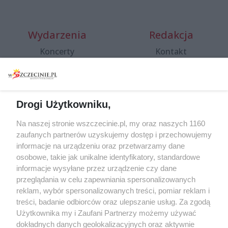
Wydarzenia
Redakcja
Koncerty
Kontakt
Warsztaty
Regulamin i polityka
prywatności
Spacery i oprowadzania
Reklama
Jarmarki, festyny, pchle
Drogi Użytkowniku,
targi
Redakcja
Wernisaże
Specjalny koncert z okazji
Na naszej stronie wszczecinie.pl, my oraz naszych 1160
20. urodzin portalu
zaufanych partnerów uzyskujemy dostęp i przechowujemy
Więcej
wSzczecinie.pl
informacje na urządzeniu oraz przetwarzamy dane
osobowe, takie jak unikalne identyfikatory, standardowe
Regulamin konkursów
informacje wysyłane przez urządzenie czy dane
śniadaniówka "Hej
przeglądania w celu zapewniania spersonalizowanych
Szczecin! Jest piątek!"
reklam, wybór spersonalizowanych treści, pomiar reklam i
treści, badanie odbiorców oraz ulepszanie usług. Za zgodą
Użytkownika my i Zaufani Partnerzy możemy używać
dokładnych danych geolokalizacyjnych oraz aktywnie