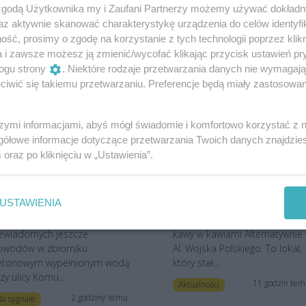
 zgodą Użytkownika my i Zaufani Partnerzy możemy używać dokład
az aktywnie skanować charakterystykę urządzenia do celów identyfi
ść, prosimy o zgodę na korzystanie z tych technologii poprzez klikn
a i zawsze możesz ją zmienić/wycofać klikając przycisk ustawień pr
ogu strony
. Niektóre rodzaje przetwarzania danych nie wymagaj
iwić się takiemu przetwarzaniu. Preferencje będą miały zastosowania
szymi informacjami, abyś mógł świadomie i komfortowo korzystać z
gółowe informacje dotyczące przetwarzania Twoich danych znajdzi
wójka chłopców topiła się
Znana kawiarnia kończy
s
oraz po kliknięciu w „Ustawienia”.
 basenie
działalność. „Moment,
rzeciwpożarowym. "Krok
którego nikt się nie
d tragedii"
spodziewał”
USTAWIENIA
ójka niepełnoletnich
Najbliższy weekend będzie
łopców znalazła się z
ostatnią okazją, by napić się
iewiadomych jeszcze
kawy w kawiarni Alternatywnie
owodów w zbiorniku
Al. Wojska Polskiego. To lokal,
etonowym wypełnionym wodą
który stał...
zy ulicy Komu...
11 godzin te
Aktualności
2 godziny temu
a sygnale