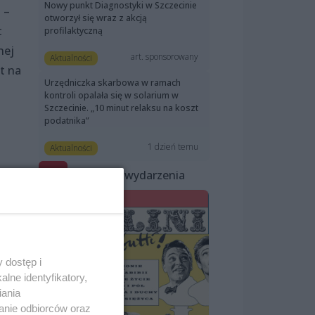
Nowy punkt Diagnostyki w Szczecinie
 –
otworzył się wraz z akcją
t
profilaktyczną
nej
art. sponsorowany
Aktualności
t na
Urzędniczka skarbowa w ramach
kontroli opalała się w solarium w
Szczecinie. „10 minut relaksu na koszt
podatnika”
1 dzień temu
Aktualności
Polecane wydarzenia
 dostęp i
lne identyfikatory,
iania
anie odbiorców oraz