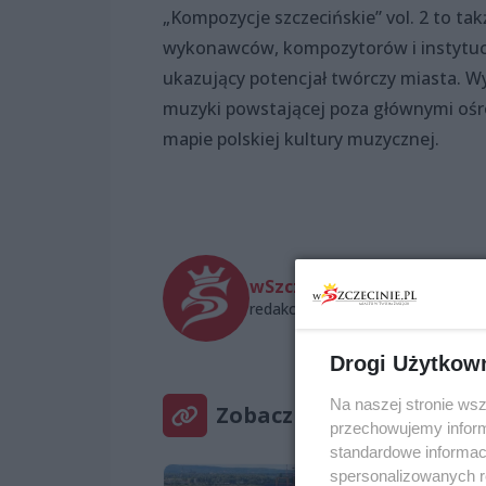
„Kompozycje szczecińskie” vol. 2 to ta
wykonawców, kompozytorów i instytucji
ukazujący potencjał twórczy miasta. 
muzyki powstającej poza głównymi ośr
mapie polskiej kultury muzycznej.
wSzczecinie.pl
redakcja@wszczecinie.pl
Drogi Użytkow
Na naszej stronie ws
Zobacz też
przechowujemy informa
standardowe informac
spersonalizowanych re