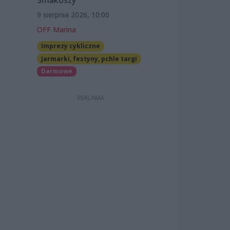
Smakoszy
9 sierpnia 2026, 10:00
OFF Marina
Imprezy cykliczne
Jarmarki, festyny, pchle targi
Darmowe