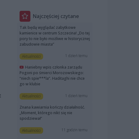
Najczęściej czytane
Tak będą wyglądać zabytkowe
kamienice w centrum Szczecina! „Do tej
pory to nie było możliwe w historycznej
zabudowie miasta”
1 dzień temu
Aktualności
Haniebny wpis członka zarządu
Pogoni po śmierci Morozowskiego:
“niech spie***la”. Haditaghi nie chce
go w klubie
t
1 dzień temu
Aktualności
Znana kawiarnia kończy działalność.
„Moment, którego nikt się nie
spodziewał”
11 godzin temu
Aktualności