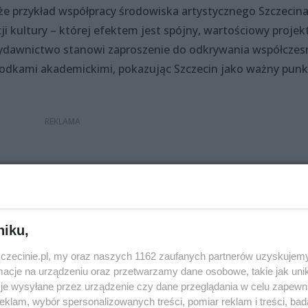
kże przykład współpracy środowiska artystycznego Szczecina
 kultury – której efektem jest spójny, wartościowy projek
Wydawnictwo stanowi zaproszenie do odkrywania współczes
odkami akademickimi, pokazując Szczecin jako ważny punk
Udostępnij
niku,
zczecinie.pl, my oraz naszych 1162 zaufanych partnerów uzyskujemy
cje na urządzeniu oraz przetwarzamy dane osobowe, takie jak unika
je wysyłane przez urządzenie czy dane przeglądania w celu zapewn
klam, wybór spersonalizowanych treści, pomiar reklam i treści, bad