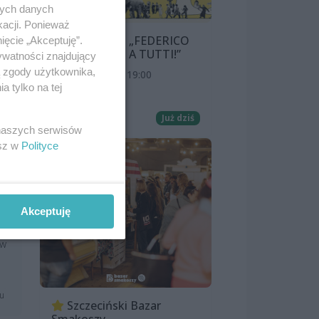
nych danych
kacji. Ponieważ
PRZEGLĄD „FEDERICO
ięcie „Akceptuję”.
FELLINI: CIAO A TUTTI!”
ywatności znajdujący
ą zgody użytkownika,
8 sierpnia 2026, 19:00
 tylko na tej
Kino Pionier
Film
Już dziś
 naszych serwisów
esz w
Polityce
Akceptuję
 w
mu
Szczeciński Bazar