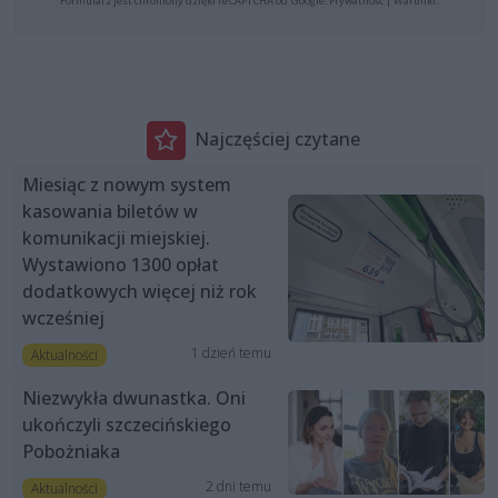
Formularz jest chroniony dzięki reCAPTCHA od Google:
Prywatność
|
Warunki
.
Najczęściej czytane
Miesiąc z nowym system
kasowania biletów w
komunikacji miejskiej.
Wystawiono 1300 opłat
dodatkowych więcej niż rok
wcześniej
1 dzień temu
Aktualności
Niezwykła dwunastka. Oni
ukończyli szczecińskiego
Pobożniaka
2 dni temu
Aktualności