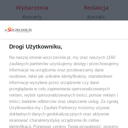
Wydarzenia
Redakcja
Koncerty
Kontakt
Warsztaty
Regulamin i polityka
prywatności
Spacery i oprowadzania
Reklama
Jarmarki, festyny, pchle
Drogi Użytkowniku,
targi
Redakcja
Wernisaże
Specjalny koncert z okazji
Na naszej stronie wszczecinie.pl, my oraz naszych 1160
20. urodzin portalu
zaufanych partnerów uzyskujemy dostęp i przechowujemy
Więcej
wSzczecinie.pl
informacje na urządzeniu oraz przetwarzamy dane
osobowe, takie jak unikalne identyfikatory, standardowe
Regulamin konkursów
informacje wysyłane przez urządzenie czy dane
śniadaniówka "Hej
przeglądania w celu zapewniania spersonalizowanych
Szczecin! Jest piątek!"
reklam, wybór spersonalizowanych treści, pomiar reklam i
treści, badanie odbiorców oraz ulepszanie usług. Za zgodą
Użytkownika my i Zaufani Partnerzy możemy używać
dokładnych danych geolokalizacyjnych oraz aktywnie
Partnerzy
skanować charakterystykę urządzenia do celów
Praca Szczecin
identyfikacji. Ponieważ cenimy Twoją prywatność, prosimy