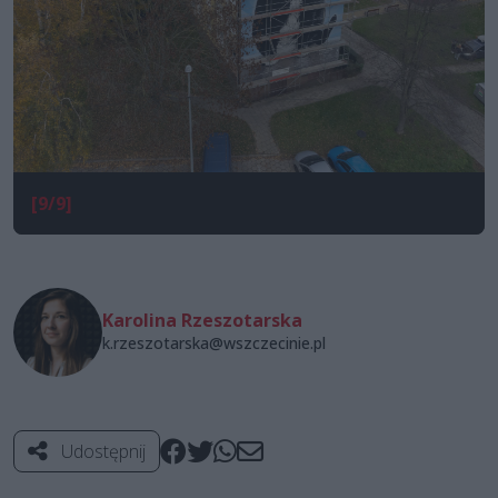
[9/9]
Karolina Rzeszotarska
k.rzeszotarska@wszczecinie.pl
Udostępnij