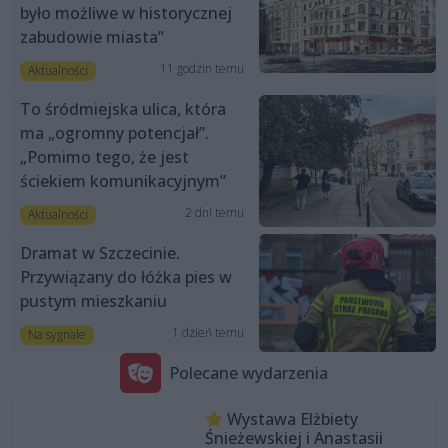
było możliwe w historycznej
zabudowie miasta”
11 godzin temu
Aktualności
To śródmiejska ulica, która
ma „ogromny potencjał”.
„Pomimo tego, że jest
ściekiem komunikacyjnym”
2 dni temu
Aktualności
Dramat w Szczecinie.
Przywiązany do łóżka pies w
pustym mieszkaniu
1 dzień temu
Na sygnale
Polecane wydarzenia
Wystawa Elżbiety
Śnieżewskiej i Anastasii