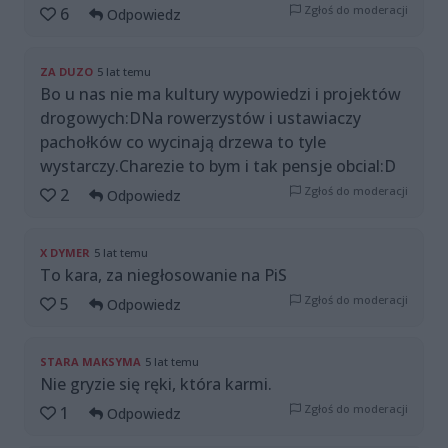
Zgłoś do moderacji
6
Odpowiedz
ZA DUZO
5 lat temu
Bo u nas nie ma kultury wypowiedzi i projektów
drogowych:DNa rowerzystów i ustawiaczy
pachołków co wycinają drzewa to tyle
wystarczy.Charezie to bym i tak pensje obcial:D
Zgłoś do moderacji
2
Odpowiedz
X DYMER
5 lat temu
To kara, za niegłosowanie na PiS
Zgłoś do moderacji
5
Odpowiedz
STARA MAKSYMA
5 lat temu
Nie gryzie się ręki, która karmi.
Zgłoś do moderacji
1
Odpowiedz