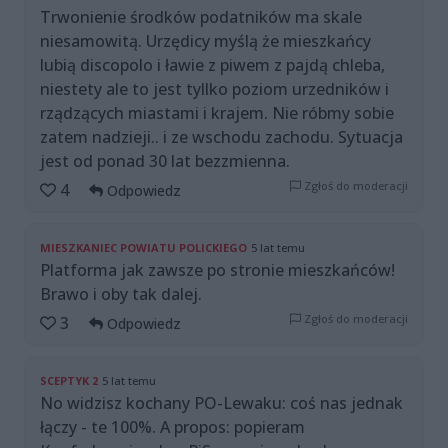
Trwonienie środków podatników ma skale
niesamowitą. Urzędicy myślą że mieszkańcy
lubią discopolo i ławie z piwem z pajdą chleba,
niestety ale to jest tyllko poziom urzedników i
rządzących miastami i krajem. Nie róbmy sobie
zatem nadzieji.. i ze wschodu zachodu. Sytuacja
jest od ponad 30 lat bezzmienna.
Zgłoś do moderacji
4
Odpowiedz
MIESZKANIEC POWIATU POLICKIEGO
5 lat temu
Platforma jak zawsze po stronie mieszkańców!
Brawo i oby tak dalej.
Zgłoś do moderacji
3
Odpowiedz
SCEPTYK 2
5 lat temu
No widzisz kochany PO-Lewaku: coś nas jednak
łączy - te 100%. A propos: popieram