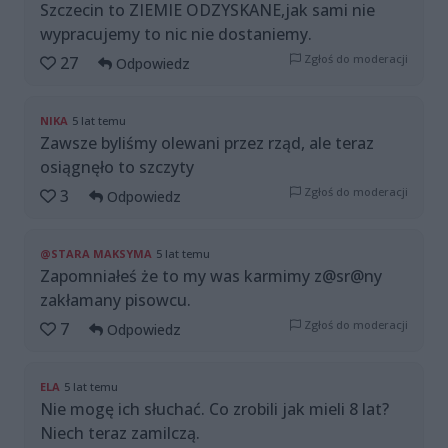
Szczecin to ZIEMIE ODZYSKANE,jak sami nie
wypracujemy to nic nie dostaniemy.
Zgłoś do moderacji
27
Odpowiedz
NIKA
5 lat temu
Zawsze byliśmy olewani przez rząd, ale teraz
osiągnęło to szczyty
Zgłoś do moderacji
3
Odpowiedz
@STARA MAKSYMA
5 lat temu
Zapomniałeś że to my was karmimy z@sr@ny
zakłamany pisowcu.
Zgłoś do moderacji
7
Odpowiedz
ELA
5 lat temu
Nie mogę ich słuchać. Co zrobili jak mieli 8 lat?
Niech teraz zamilczą.