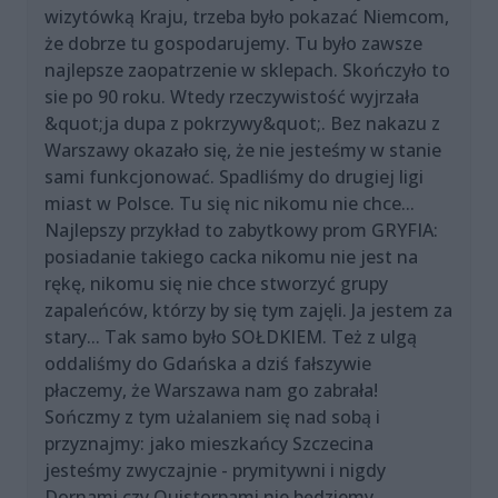
wizytówką Kraju, trzeba było pokazać Niemcom,
że dobrze tu gospodarujemy. Tu było zawsze
najlepsze zaopatrzenie w sklepach. Skończyło to
sie po 90 roku. Wtedy rzeczywistość wyjrzała
&quot;ja dupa z pokrzywy&quot;. Bez nakazu z
Warszawy okazało się, że nie jesteśmy w stanie
sami funkcjonować. Spadliśmy do drugiej ligi
miast w Polsce. Tu się nic nikomu nie chce...
Najlepszy przykład to zabytkowy prom GRYFIA:
posiadanie takiego cacka nikomu nie jest na
rękę, nikomu się nie chce stworzyć grupy
zapaleńców, którzy by się tym zajęli. Ja jestem za
stary... Tak samo było SOŁDKIEM. Też z ulgą
oddaliśmy do Gdańska a dziś fałszywie
płaczemy, że Warszawa nam go zabrała!
Sończmy z tym użalaniem się nad sobą i
przyznajmy: jako mieszkańcy Szczecina
jesteśmy zwyczajnie - prymitywni i nigdy
Dornami czy Quistorpami nie będziemy...