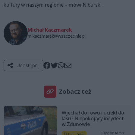
kultury w naszym regionie – mówi Niburski.
Michał Kaczmarek
m.kaczmarek@wszczecinie.pl
Udostępnij
Zobacz też
Wjechał do rowu i uciekł do
lasu? Niepokojący incydent
w Zdunowie
5 godzin temu
Komunikacja