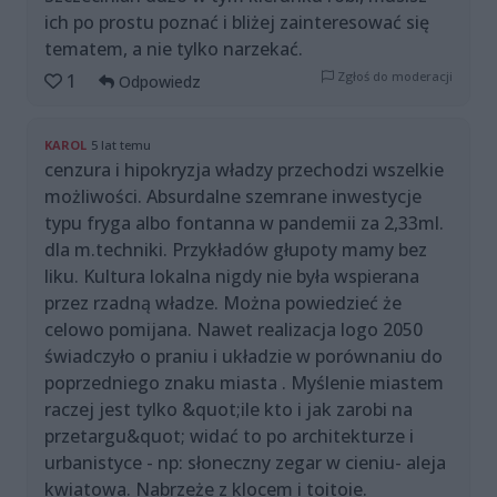
ich po prostu poznać i bliżej zainteresować się
tematem, a nie tylko narzekać.
Zgłoś do moderacji
1
Odpowiedz
KAROL
5 lat temu
cenzura i hipokryzja władzy przechodzi wszelkie
możliwości. Absurdalne szemrane inwestycje
typu fryga albo fontanna w pandemii za 2,33ml.
dla m.techniki. Przykładów głupoty mamy bez
liku. Kultura lokalna nigdy nie była wspierana
przez rzadną władze. Można powiedzieć że
celowo pomijana. Nawet realizacja logo 2050
świadczyło o praniu i układzie w porównaniu do
poprzedniego znaku miasta . Myślenie miastem
raczej jest tylko &quot;ile kto i jak zarobi na
przetargu&quot; widać to po architekturze i
urbanistyce - np: słoneczny zegar w cieniu- aleja
kwiatowa. Nabrzeże z klocem i toitoie.