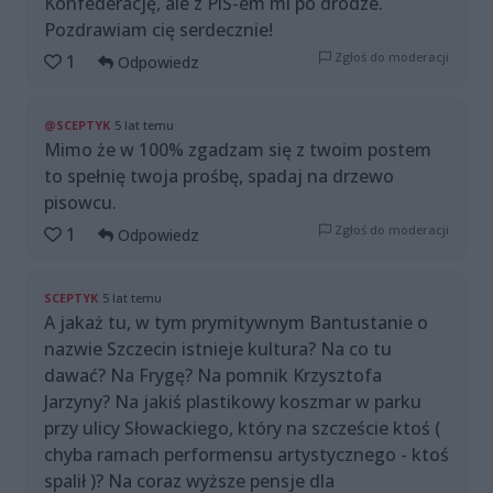
Konfederację, ale z PiS-em mi po drodze.
Pozdrawiam cię serdecznie!
Zgłoś do moderacji
1
Odpowiedz
@SCEPTYK
5 lat temu
Mimo że w 100% zgadzam się z twoim postem
to spełnię twoja prośbę, spadaj na drzewo
pisowcu.
Zgłoś do moderacji
1
Odpowiedz
SCEPTYK
5 lat temu
A jakaż tu, w tym prymitywnym Bantustanie o
nazwie Szczecin istnieje kultura? Na co tu
dawać? Na Frygę? Na pomnik Krzysztofa
Jarzyny? Na jakiś plastikowy koszmar w parku
przy ulicy Słowackiego, który na szczeście ktoś (
chyba ramach performensu artystycznego - ktoś
spalił )? Na coraz wyższe pensje dla