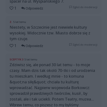
spacer na ul. Wyspiańskiego 7.
Zgłoś do moderacji
1
Odpowiedz
Z.
5 lat temu
Niestety, w Szczecinie jest niewiele kultury
wysokiej. Widocznie tzw. Miasto dobrze się z
tym czuje.
Zgłoś do moderacji
1
Odpowiedz
SCEPTYK 3
5 lat temu
Zdziwisz się, ale ponad 30 lat temu - to moje
czasy. Mam dzis tak okoló 70-tki i od urodzenia
tu mieszkam. I według mnie - to komuna
&quot;na siłę&quot; chciała tu kulturę
wprowadzać. Najpierw wojewoda Borkowcz:
sprowadził prawdziwych twórców, kusił , by
zostali, ale i tak uciekli. Potem Teatry, muzea...
Wbrew temu, co piszesz to my byliśmy