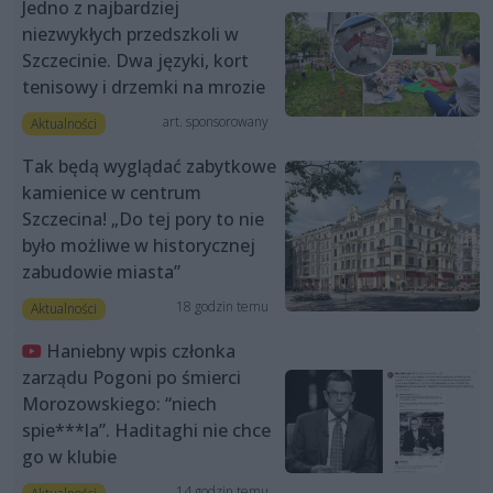
Jedno z najbardziej
niezwykłych przedszkoli w
Szczecinie. Dwa języki, kort
tenisowy i drzemki na mrozie
art. sponsorowany
Aktualności
Tak będą wyglądać zabytkowe
kamienice w centrum
Szczecina! „Do tej pory to nie
było możliwe w historycznej
zabudowie miasta”
18 godzin temu
Aktualności
Haniebny wpis członka
zarządu Pogoni po śmierci
Morozowskiego: “niech
spie***la”. Haditaghi nie chce
go w klubie
14 godzin temu