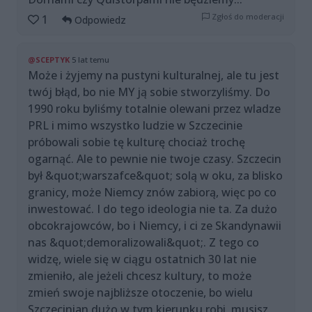
Zgłoś do moderacji
1
Odpowiedz
@SCEPTYK
5 lat temu
Może i żyjemy na pustyni kulturalnej, ale tu jest
twój błąd, bo nie MY ją sobie stworzyliśmy. Do
1990 roku byliśmy totalnie olewani przez wladze
PRL i mimo wszystko ludzie w Szczecinie
próbowali sobie tę kulturę chociaż trochę
ogarnąć. Ale to pewnie nie twoje czasy. Szczecin
był &quot;warszafce&quot; solą w oku, za blisko
granicy, może Niemcy znów zabiorą, więc po co
inwestować. I do tego ideologia nie ta. Za dużo
obcokrajowców, bo i Niemcy, i ci ze Skandynawii
nas &quot;demoralizowali&quot;. Z tego co
widzę, wiele się w ciągu ostatnich 30 lat nie
zmieniło, ale jeżeli chcesz kultury, to może
zmień swoje najbliższe otoczenie, bo wielu
Szczecinian dużo w tym kierunku robi, musisz