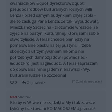
cwaniaczków &quot;dyrektorów&quot;
pseudoośrodków kulturalnych różnych willi
Lenza ( przed samym budynkiem chylę czoła -
ale to zasługa Pana Lenza, że taki wybudował ).
Mieszkańcy Szczecina - zrozumcie wreszcie, że
żyjecie na pustyni kulturalnej, Którą sami sobie
stworzyliście. A teraz chcecie pieniędzy na
pomalowanie piasku na tej pustyni. Trzeba
skończyć z utrzymywaniem nikomu nie
potrzebnych darmozjadów i powiedzieć -
&quot;król jest nagi&quot;. A teraz zapraszam
do opluwania mnie jadem nienawiści - Wy,
kulturalni ludzie ze Szczecina!
Zgłoś do moderacji
2
Odpowiedz
MAN
5 lat temu
Kto by w W-wie nie rządził,to My i tak zawsze
byliśmy traktowani PO MACOSZEMU,przecież