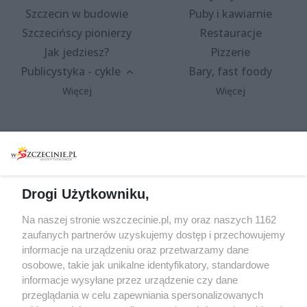
Szczecin w budowie
Puby i kawiarnie
Szczecińscy pionierzy
Restauracje
Jak jedziesz?
Pizzerie
Publicystyka - cykle
Bary, fast foody
Więcej
Więcej
Wydarzenia
Redakcja
Koncerty
Kontakt
Warsztaty
Regulamin i polityka
Drogi Użytkowniku,
prywatności
Spacery i oprowadzania
Na naszej stronie wszczecinie.pl, my oraz naszych 1162
Reklama
Jarmarki, festyny, pchle
zaufanych partnerów uzyskujemy dostęp i przechowujemy
targi
Redakcja
informacje na urządzeniu oraz przetwarzamy dane
Wernisaże
Specjalny koncert z okazji
osobowe, takie jak unikalne identyfikatory, standardowe
informacje wysyłane przez urządzenie czy dane
20. urodzin portalu
Więcej
przeglądania w celu zapewniania spersonalizowanych
wSzczecinie.pl