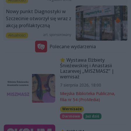
Aktualności
Nowy punkt Diagnostyki w
Szczecinie otworzył się wraz z
akcją profilaktyczną
art. sponsorowany
Aktualności
Polecane wydarzenia
Wystawa Elżbiety
Śnieżewskiej i Anastasii
Lazarevej „MISZMASZ” |
wernisaż
7 sierpnia 2026, 18:00
Miejska Biblioteka Publiczna,
filia nr 54 (ProMedia)
Wernisaże
Darmowe
Już dziś