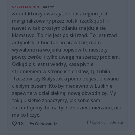
SZCZECIANININ
5 lat temu
&quot;którzy uważają, że nasz region jest
marginalizowany przez polski rząd&quot; -
nawet w tak prostym zdaniu znajduje się
kłamstwo. To nie jest polski rząd. To jest rząd
antypolski. Choć tak po prawdzie, mam
wywalone na wojenki popisów to niestety
powcy zwrócili tylko uwagę na szerszy problem.
Odkąd pis jest u władzy, kasa płynie
strumieniem w stronę ich enklaw, tj. Lublin,
Rzeszów czy Białystok a pomorze jest olewane
ciepłym pissem. Kto był niedawno w Lublinie,
zapewne widział piękną, nową obwodnicę. My
taką u siebie zobaczymy, jak sobie sami
zafundujemy, bo na tych złodziei z nierzadu, nie
ma co liczyć.
Zgłoś do moderacji
18
Odpowiedz