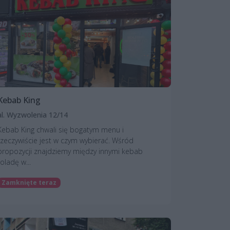
Kebab King
al. Wyzwolenia 12/14
Kebab King chwali się bogatym menu i
rzeczywiście jest w czym wybierać. Wśród
propozycji znajdziemy między innymi kebab
roladę w...
Zamknięte teraz