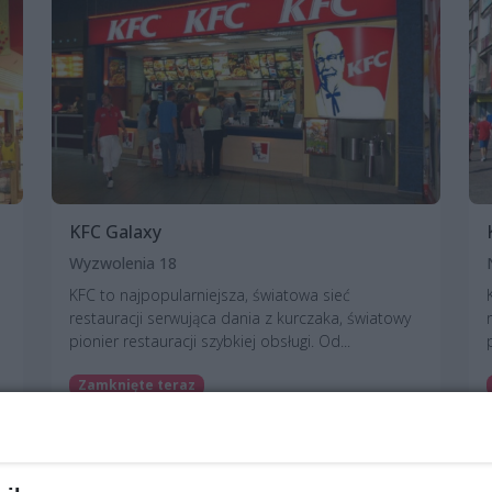
KFC Galaxy
Wyzwolenia 18
KFC to najpopularniejsza, światowa sieć
restauracji serwująca dania z kurczaka, światowy
pionier restauracji szybkiej obsługi. Od...
Zamknięte teraz