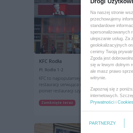
Drogi Użytkow
Na naszej stronie ws
przechowujemy informa
standardowe informac
spersonalizowanych re
ulepszanie usług. Za
geolokalizacyjnych or
cenimy Twoją prywatno
Zgoda jest dobrowoln
KFC Rodła
się w lewym dolnym r
Pl. Rodła 1-2
ale masz prawo sprzec
witrynie.
KFC to najpopularniejsza, światowa sieć
restauracji serwująca dania z kurczaka, światowy
Zapoznaj się z poniż
pionier restauracji szybkiej obsługi. Od...
internetowych. Szcze
Prywatności
i
Cookie
Zamknięte teraz
PARTNERZY