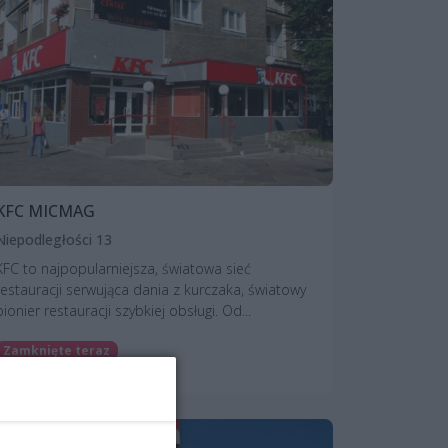
KFC MICMAG
Niepodległości 13
KFC to najpopularniejsza, światowa sieć
restauracji serwująca dania z kurczaka, światowy
pionier restauracji szybkiej obsługi. Od...
Zamknięte teraz