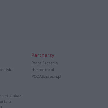
Partnerzy
Praca Szczecin
polityka
the:protocol
POZASzczecin.pl
cert z okazji
ortalu
pl