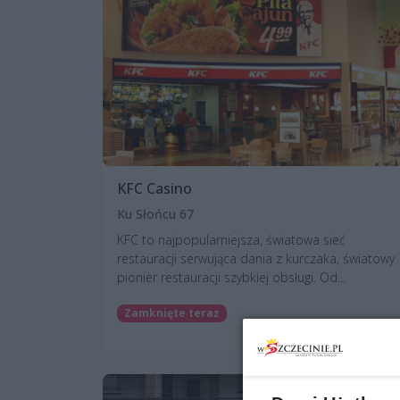
KFC Casino
Ku Słońcu 67
KFC to najpopularniejsza, światowa sieć
restauracji serwująca dania z kurczaka, światowy
pionier restauracji szybkiej obsługi. Od...
Zamknięte teraz