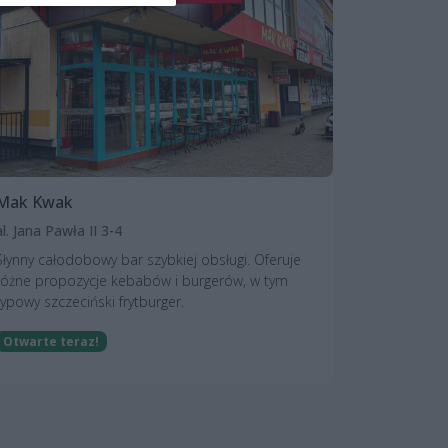
Mak Kwak
al. Jana Pawła II 3-4
Słynny całodobowy bar szybkiej obsługi. Oferuje
różne propozycje kebabów i burgerów, w tym
typowy szczeciński frytburger.
Otwarte teraz!