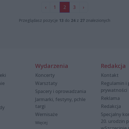
‹
1
2
3
›
Przeglądasz pozycje
13
do
24
z
27
znalezionych
Wydarzenia
Redakcja
eki
Koncerty
Kontakt
nie
Warsztaty
Regulamin i 
prywatności
Spacery i oprowadzania
Reklama
Jarmarki, festyny, pchle
targi
Redakcja
ody
Wernisaże
Specjalny kon
20. urodzin p
Więcej
wSzczecinie.