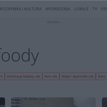
ROZRYWKA I KULTURA
WYDARZENIA
LOKALE
TV
RE
 foody
Instytucje kultury
Inne
Kluby i dyskoteki
Bary,
7)
(48)
(38)
(28)