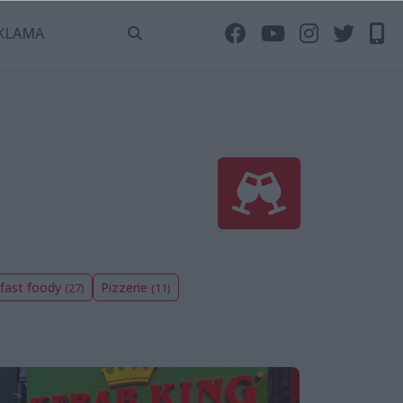
KLAMA
 fast foody
Pizzerie
(27)
(11)