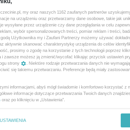
niku,
zczecinie.pl, my oraz naszych 1162 zaufanych partnerów uzyskujemy
cje na urządzeniu oraz przetwarzamy dane osobowe, takie jak unika
je wysyłane przez urządzenie czy dane przeglądania w celu zapewn
klam, wybór spersonalizowanych treści, pomiar reklam i treści, bad
 zgodą Użytkownika my i Zaufani Partnerzy możemy używać dokład
az aktywnie skanować charakterystykę urządzenia do celów identyfi
ść, prosimy o zgodę na korzystanie z tych technologii poprzez klikn
a i zawsze możesz ją zmienić/wycofać klikając przycisk ustawień pr
KFC Ryga
ogu strony
. Niektóre rodzaje przetwarzania danych nie wymagaj
Piastów 16
iwić się takiemu przetwarzaniu. Preferencje będą miały zastosowania
KFC to najpopularniejsza, światowa sieć
restauracji serwująca dania z kurczaka, światowy
szymi informacjami, abyś mógł świadomie i komfortowo korzystać z
pionier restauracji szybkiej obsługi. Od...
gółowe informacje dotyczące przetwarzania Twoich danych znajdzi
s
oraz po kliknięciu w „Ustawienia”.
Zamknięte teraz
USTAWIENIA