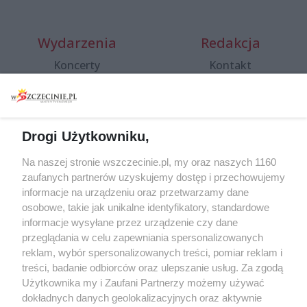
Wydarzenia
Redakcja
Koncerty
Kontakt
Warsztaty
Regulamin i polityka
prywatności
Spacery i oprowadzania
Reklama
Jarmarki, festyny, pchle
Drogi Użytkowniku,
targi
Redakcja
Wernisaże
Specjalny koncert z okazji
Na naszej stronie wszczecinie.pl, my oraz naszych 1160
20. urodzin portalu
zaufanych partnerów uzyskujemy dostęp i przechowujemy
Więcej
wSzczecinie.pl
informacje na urządzeniu oraz przetwarzamy dane
osobowe, takie jak unikalne identyfikatory, standardowe
Regulamin konkursów
informacje wysyłane przez urządzenie czy dane
śniadaniówka "Hej
przeglądania w celu zapewniania spersonalizowanych
Szczecin! Jest piątek!"
reklam, wybór spersonalizowanych treści, pomiar reklam i
treści, badanie odbiorców oraz ulepszanie usług. Za zgodą
Użytkownika my i Zaufani Partnerzy możemy używać
dokładnych danych geolokalizacyjnych oraz aktywnie
Partnerzy