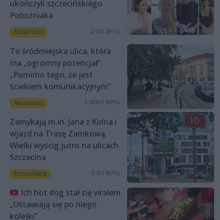
ukończyli szczecińskiego
Pobożniaka
2 dni temu
Aktualności
To śródmiejska ulica, która
ma „ogromny potencjał”.
„Pomimo tego, że jest
ściekiem komunikacyjnym”
1 dzień temu
Aktualności
Zamykają m.in. Jana z Kolna i
wjazd na Trasę Zamkową.
Wielki wyścig jutro na ulicach
Szczecina
2 dni temu
Komunikacja
Ich hot dog stał się viralem.
„Ustawiają się po niego
kolejki”