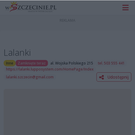
Lalanki
Inne
Zamknięte teraz
al. Wojska Polskiego 215
tel. 503 555 441
https://lalanki.lupposystem.com/HomePage/Index
Udostępnij
lalanki.szczecin@gmail.com