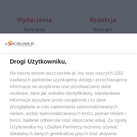
Wydarzenia
Redakcja
Koncerty
Kontakt
Warsztaty
Regulamin i polityka
prywatności
Spacery i oprowadzania
Reklama
Jarmarki, festyny, pchle
Drogi Użytkowniku,
targi
Redakcja
Wernisaże
Specjalny koncert z okazji
Na naszej stronie wszczecinie.pl, my oraz naszych 1162
20. urodzin portalu
zaufanych partnerów uzyskujemy dostęp i przechowujemy
Więcej
wSzczecinie.pl
informacje na urządzeniu oraz przetwarzamy dane
osobowe, takie jak unikalne identyfikatory, standardowe
Regulamin konkursów
informacje wysyłane przez urządzenie czy dane
śniadaniówka "Hej
przeglądania w celu zapewniania spersonalizowanych
Szczecin! Jest piątek!"
reklam, wybór spersonalizowanych treści, pomiar reklam i
treści, badanie odbiorców oraz ulepszanie usług. Za zgodą
Użytkownika my i Zaufani Partnerzy możemy używać
dokładnych danych geolokalizacyjnych oraz aktywnie
Partnerzy