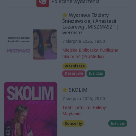
Polecane wydarzenia
Wystawa Elżbiety
Śnieżewskiej i Anastasii
Lazarevej „MISZMASZ” |
wernisaż
7 sierpnia 2026, 18:00
Miejska Biblioteka Publiczna,
filia nr 54 (ProMedia)
Wernisaże
Darmowe
Już dziś
SKOLIM
7 sierpnia 2026, 20:00
Teatr Letni im. Heleny
Majdaniec
Koncerty
Już dziś