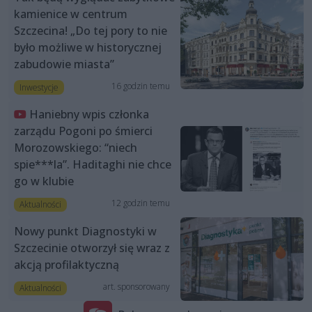
kamienice w centrum
Szczecina! „Do tej pory to nie
było możliwe w historycznej
zabudowie miasta”
16 godzin temu
Inwestycje
Haniebny wpis członka
zarządu Pogoni po śmierci
Morozowskiego: “niech
spie***la”. Haditaghi nie chce
go w klubie
12 godzin temu
Aktualności
Nowy punkt Diagnostyki w
Szczecinie otworzył się wraz z
akcją profilaktyczną
art. sponsorowany
Aktualności