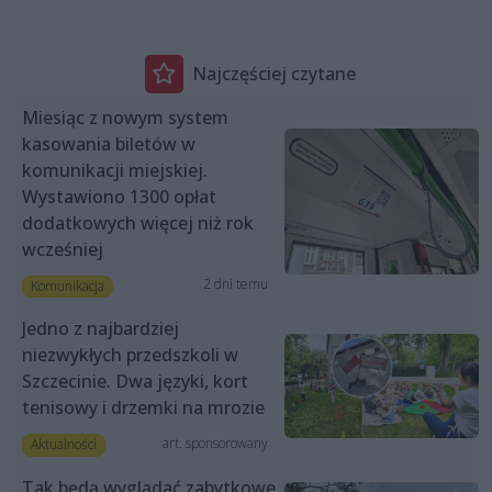
Najczęściej czytane
Miesiąc z nowym system
kasowania biletów w
komunikacji miejskiej.
Wystawiono 1300 opłat
dodatkowych więcej niż rok
wcześniej
2 dni temu
Komunikacja
Jedno z najbardziej
niezwykłych przedszkoli w
Szczecinie. Dwa języki, kort
tenisowy i drzemki na mrozie
art. sponsorowany
Aktualności
Tak będą wyglądać zabytkowe