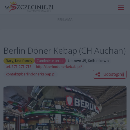
Berlin Döner Kebap (CH Auchan)
Bary, fast foody
Zamknięte teraz
Ustowo 45, Kołbaskowo
tel. 571 271 713
http://berlindonerkebab.pl/
Udostępnij
kontakt@berlindonerkebap.pl