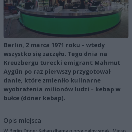
Berlin, 2 marca 1971 roku – wtedy
wszystko się zaczęło. Tego dnia na
Kreuzbergu turecki emigrant Mahmut
Aygün po raz pierwszy przygotował
danie, które zmieniło kulinarne
wyobrażenia milionów ludzi – kebap w
bułce (döner kebap).
Opis miejsca
W Berlin Döner Kebap dbamy o oryginalny smak. Mięso,