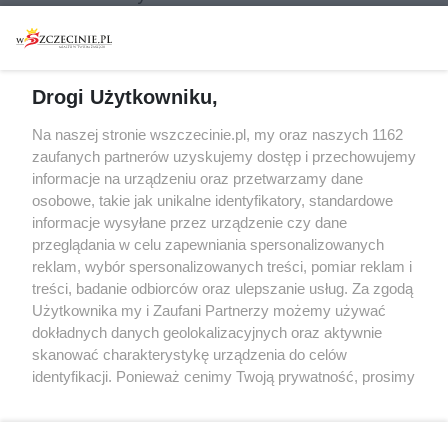
Warsztaty
Regulamin i polityka
prywatności
Spacery i oprowadzania
Reklama
Jarmarki, festyny, pchle
Drogi Użytkowniku,
targi
Redakcja
Wernisaże
Specjalny koncert z okazji
Na naszej stronie wszczecinie.pl, my oraz naszych 1162
20. urodzin portalu
zaufanych partnerów uzyskujemy dostęp i przechowujemy
Więcej
wSzczecinie.pl
informacje na urządzeniu oraz przetwarzamy dane
osobowe, takie jak unikalne identyfikatory, standardowe
Regulamin konkursów
informacje wysyłane przez urządzenie czy dane
śniadaniówka "Hej
przeglądania w celu zapewniania spersonalizowanych
Szczecin! Jest piątek!"
reklam, wybór spersonalizowanych treści, pomiar reklam i
treści, badanie odbiorców oraz ulepszanie usług. Za zgodą
Użytkownika my i Zaufani Partnerzy możemy używać
dokładnych danych geolokalizacyjnych oraz aktywnie
Partnerzy
skanować charakterystykę urządzenia do celów
Praca Szczecin
identyfikacji. Ponieważ cenimy Twoją prywatność, prosimy
o zgodę na korzystanie z tych technologii poprzez
the:protocol
kliknięcie „Akceptuję”. Zgoda jest dobrowolna i zawsze
POZASzczecin.pl
możesz ją zmienić/wycofać klikając przycisk ustawień