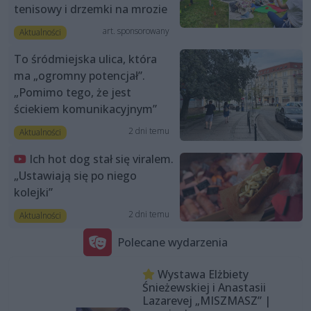
tenisowy i drzemki na mrozie
art. sponsorowany
Aktualności
To śródmiejska ulica, która
ma „ogromny potencjał”.
„Pomimo tego, że jest
ściekiem komunikacyjnym”
2 dni temu
Aktualności
Ich hot dog stał się viralem.
„Ustawiają się po niego
kolejki”
2 dni temu
Aktualności
Polecane wydarzenia
Wystawa Elżbiety
Śnieżewskiej i Anastasii
Lazarevej „MISZMASZ” |