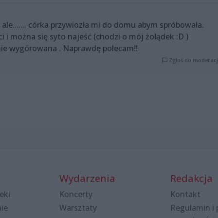
ale....... córka przywiozła mi do domu abym spróbowała.
i i można się syto najeść (chodzi o mój żołądek :D )
 nie wygórowana . Naprawdę polecam!!
Zgłoś do moderacj
Wydarzenia
Redakcja
eki
Koncerty
Kontakt
nie
Warsztaty
Regulamin i 