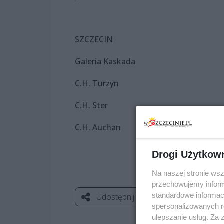
SZCZECIN
Galeria Kaskada
C.H. Turzyn
C.H. Ster
C.H. Auchan
Drogi Użytkow
Na naszej stronie ws
przechowujemy informa
standardowe informac
Udostępnij
spersonalizowanych re
ulepszanie usług. Za