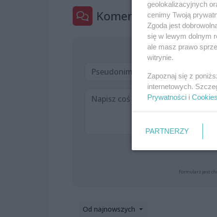
geolokalizacyjnych or
Komentarze
cenimy Twoją prywatno
4
Zgoda jest dobrowoln
się w lewym dolnym r
ale masz prawo sprzec
witrynie.
Zapoznaj się z poniż
internetowych. Szcze
Prywatności
i
Cookie
PARTNERZY
Formularz jest ch
Od najnowszych