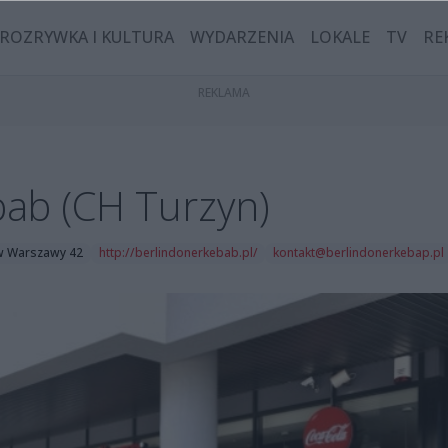
ROZRYWKA I KULTURA
WYDARZENIA
LOKALE
TV
RE
bab (CH Turzyn)
ów Warszawy 42
http://berlindonerkebab.pl/
kontakt@berlindonerkebap.pl