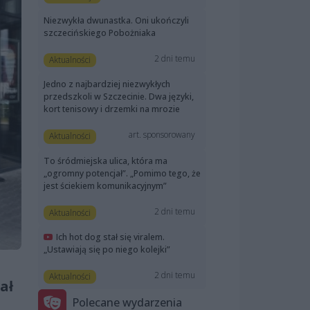
Niezwykła dwunastka. Oni ukończyli
szczecińskiego Pobożniaka
2 dni temu
Aktualności
Jedno z najbardziej niezwykłych
przedszkoli w Szczecinie. Dwa języki,
kort tenisowy i drzemki na mrozie
art. sponsorowany
Aktualności
To śródmiejska ulica, która ma
„ogromny potencjał”. „Pomimo tego, że
jest ściekiem komunikacyjnym”
2 dni temu
Aktualności
Ich hot dog stał się viralem.
„Ustawiają się po niego kolejki”
2 dni temu
Aktualności
ał
Polecane wydarzenia