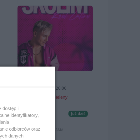
SKOLIM
7 sierpnia 2026, 20:00
Teatr Letni im. Heleny
Majdaniec
 dostęp i
Koncerty
Już dziś
lne identyfikatory,
iania
anie odbiorców oraz
nych danych