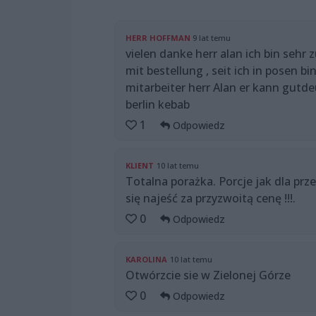
HERR HOFFMAN
9 lat temu
vielen danke herr alan ich bin sehr 
mit bestellung , seit ich in posen b
mitarbeiter herr Alan er kann gutd
berlin kebab
1
Odpowiedz
KLIENT
10 lat temu
Totalna porażka. Porcje jak dla p
się najeść za przyzwoitą cenę !!!.
0
Odpowiedz
KAROLINA
10 lat temu
Otwórzcie sie w Zielonej Górze
0
Odpowiedz