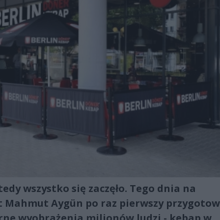
tedy wszystko się zaczęło. Tego dnia na
t Mahmut Aygün po raz pierwszy przygotow
arne wyobrażenia milionów ludzi - kebap w