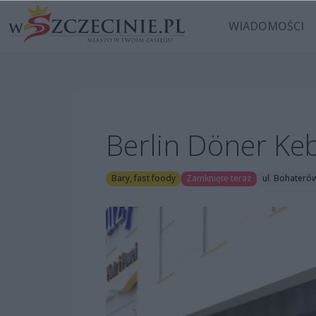
WIADOMOŚCI
Berlin Döner Ke
Bary, fast foody
Zamknięte teraz
ul. Bohater