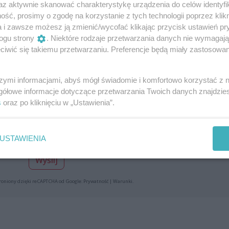
az aktywnie skanować charakterystykę urządzenia do celów identyfi
ść, prosimy o zgodę na korzystanie z tych technologii poprzez klikn
a i zawsze możesz ją zmienić/wycofać klikając przycisk ustawień pr
ogu strony
. Niektóre rodzaje przetwarzania danych nie wymagaj
iwić się takiemu przetwarzaniu. Preferencje będą miały zastosowania
Dodaj swoją opinię
szymi informacjami, abyś mógł świadomie i komfortowo korzystać z
gółowe informacje dotyczące przetwarzania Twoich danych znajdzi
s
oraz po kliknięciu w „Ustawienia”.
USTAWIENIA
Wyślij
roniony dzięki reCAPTCHA od Google:
Prywatność
|
Warunki
.