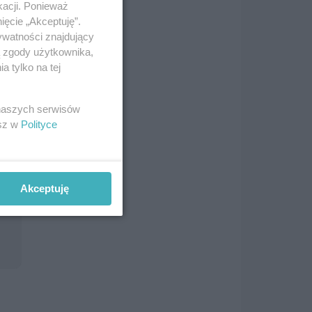
kacji. Ponieważ
ięcie „Akceptuję”.
ywatności znajdujący
ą zgody użytkownika,
 tylko na tej
 naszych serwisów
esz w
Polityce
Akceptuję