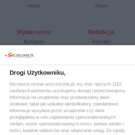
Więcej
Więcej
Wydarzenia
Redakcja
Koncerty
Kontakt
Warsztaty
Regulamin i polityka
prywatności
Spacery i oprowadzania
Reklama
Jarmarki, festyny, pchle
Drogi Użytkowniku,
targi
Redakcja
Wernisaże
Specjalny koncert z okazji
Na naszej stronie wszczecinie.pl, my oraz naszych 1162
20. urodzin portalu
zaufanych partnerów uzyskujemy dostęp i przechowujemy
Więcej
wSzczecinie.pl
informacje na urządzeniu oraz przetwarzamy dane
osobowe, takie jak unikalne identyfikatory, standardowe
Regulamin konkursów
informacje wysyłane przez urządzenie czy dane
śniadaniówka "Hej
przeglądania w celu zapewniania spersonalizowanych
Szczecin! Jest piątek!"
reklam, wybór spersonalizowanych treści, pomiar reklam i
treści, badanie odbiorców oraz ulepszanie usług. Za zgodą