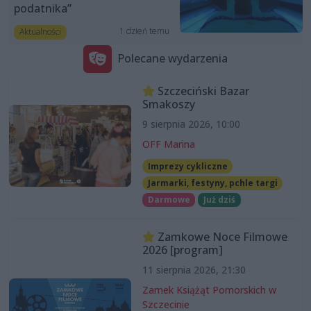
podatnika”
1 dzień temu
Aktualności
Polecane wydarzenia
Szczeciński Bazar
Smakoszy
9 sierpnia 2026, 10:00
OFF Marina
Imprezy cykliczne
Jarmarki, festyny, pchle targi
Darmowe
Już dziś
Zamkowe Noce Filmowe
2026 [program]
11 sierpnia 2026, 21:30
Zamek Książąt Pomorskich w
Szczecinie