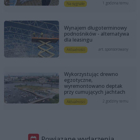
1 godzina temu
Na sygnale
Wynajem długoterminowy
podnośników - alternatywa
dla leasingu
art. sponsorowany
Aktualności
Wykorzystując drewno
egzotyczne,
wyremontowano deptak
przy cumujących jachtach
2 godziny temu
Aktualności
Powiązane wydarzenia