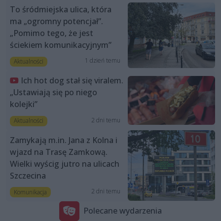
To śródmiejska ulica, która
ma „ogromny potencjał”.
„Pomimo tego, że jest
ściekiem komunikacyjnym”
1 dzień temu
Aktualności
Ich hot dog stał się viralem.
„Ustawiają się po niego
kolejki”
2 dni temu
Aktualności
Zamykają m.in. Jana z Kolna i
wjazd na Trasę Zamkową.
Wielki wyścig jutro na ulicach
Szczecina
2 dni temu
Komunikacja
Polecane wydarzenia