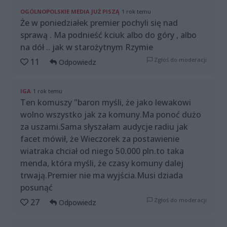
OGÓLNOPOLSKIE MEDIA JUŻ PISZĄ
1 rok temu
Że w poniedziałek premier pochyli się nad
sprawą . Ma podnieść kciuk albo do góry , albo
na dół .. jak w starożytnym Rzymie
Zgłoś do moderacji
11
Odpowiedz
IGA
1 rok temu
Ten komuszy "baron myśli, że jako lewakowi
wolno wszystko jak za komuny.Ma ponoć dużo
za uszami.Sama słyszałam audycje radiu jak
facet mówił, że Wieczorek za postawienie
wiatraka chciał od niego 50.000 pln.to taka
menda, która myśli, że czasy komuny dalej
trwają.Premier nie ma wyjścia.Musi dziada
posunąć
Zgłoś do moderacji
27
Odpowiedz