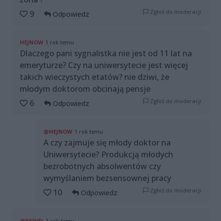
Zgłoś do moderacji
9
Odpowiedz
HEJNOW
1 rok temu
Dlaczego pani sygnalistka nie jest od 11 lat na
emeryturze? Czy na uniwersytecie jest więcej
takich wieczystych etatów? nie dziwi, że
młodym doktorom obcinają pensje
Zgłoś do moderacji
6
Odpowiedz
@HEJNOW
1 rok temu
A czy zajmuje się młody doktor na
Uniwersytecie? Produkcją młodych
bezrobotnych absolwentów czy
wymyślaniem bezsensownej pracy
Zgłoś do moderacji
10
Odpowiedz
@PAWEŁ
1 rok temu