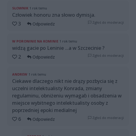
SŁOWNIK
1 rok temu
Człowiek honoru zna słowo dymisja.
Zgłoś do moderacji
3
Odpowiedz
W PORONINIE NA KOMINIE
1 rok temu
widzą gacie po Leninie ...a w Szczecinie ?
Zgłoś do moderacji
2
Odpowiedz
ANDREW
1 rok temu
Ciekawe dlaczego nikt nie drązy pozbycia się z
uczelni intelektualisty Konrada, zmiany
regulaminu, obniżeniu wymagaɓ i obsadzenia w
miejsce wybitnego intelektualisty osoby z
poprzedniej epoki medialnej
Zgłoś do moderacji
6
Odpowiedz