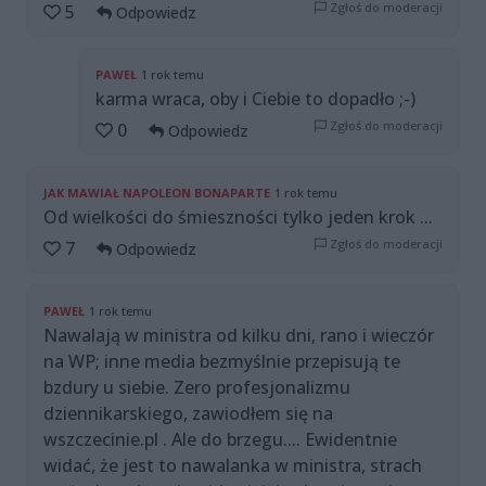
Zgłoś do moderacji
5
Odpowiedz
PAWEŁ
1 rok temu
karma wraca, oby i Ciebie to dopadło ;-)
Zgłoś do moderacji
0
Odpowiedz
JAK MAWIAŁ NAPOLEON BONAPARTE
1 rok temu
Od wielkości do śmieszności tylko jeden krok ...
Zgłoś do moderacji
7
Odpowiedz
PAWEŁ
1 rok temu
Nawalają w ministra od kilku dni, rano i wieczór
na WP; inne media bezmyślnie przepisują te
bzdury u siebie. Zero profesjonalizmu
dziennikarskiego, zawiodłem się na
wszczecinie.pl . Ale do brzegu.... Ewidentnie
widać, że jest to nawalanka w ministra, strach