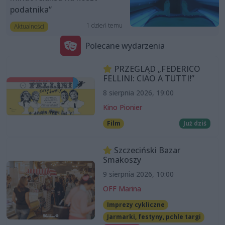
podatnika”
1 dzień temu
Aktualności
Polecane wydarzenia
PRZEGLĄD „FEDERICO
FELLINI: CIAO A TUTTI!”
8 sierpnia 2026, 19:00
Kino Pionier
Film
Już dziś
Szczeciński Bazar
Smakoszy
9 sierpnia 2026, 10:00
OFF Marina
Imprezy cykliczne
Jarmarki, festyny, pchle targi