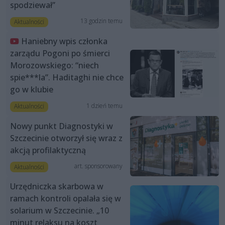
spodziewał”
13 godzin temu
Aktualności
Haniebny wpis członka
zarządu Pogoni po śmierci
Morozowskiego: “niech
spie***la”. Haditaghi nie chce
go w klubie
1 dzień temu
Aktualności
Nowy punkt Diagnostyki w
Szczecinie otworzył się wraz z
akcją profilaktyczną
art. sponsorowany
Aktualności
Urzędniczka skarbowa w
ramach kontroli opalała się w
solarium w Szczecinie. „10
minut relaksu na koszt