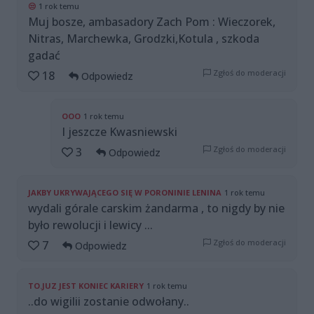
😒
1 rok temu
Muj bosze, ambasadory Zach Pom : Wieczorek,
Nitras, Marchewka, Grodzki,Kotula , szkoda
gadać
Zgłoś do moderacji
18
Odpowiedz
OOO
1 rok temu
I jeszcze Kwasniewski
Zgłoś do moderacji
3
Odpowiedz
JAKBY UKRYWAJĄCEGO SIĘ W PORONINIE LENINA
1 rok temu
wydali górale carskim żandarma , to nigdy by nie
było rewolucji i lewicy ...
Zgłoś do moderacji
7
Odpowiedz
TO.JUZ JEST KONIEC KARIERY
1 rok temu
..do wigilii zostanie odwołany..