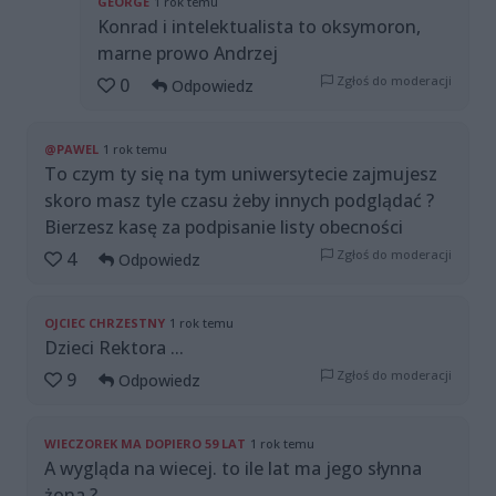
GEORGE
1 rok temu
Konrad i intelektualista to oksymoron,
marne prowo Andrzej
Zgłoś do moderacji
0
Odpowiedz
@PAWEL
1 rok temu
To czym ty się na tym uniwersytecie zajmujesz
skoro masz tyle czasu żeby innych podglądać ?
Bierzesz kasę za podpisanie listy obecności
Zgłoś do moderacji
4
Odpowiedz
OJCIEC CHRZESTNY
1 rok temu
Dzieci Rektora ...
Zgłoś do moderacji
9
Odpowiedz
WIECZOREK MA DOPIERO 59 LAT
1 rok temu
A wygląda na wiecej. to ile lat ma jego słynna
żona ?