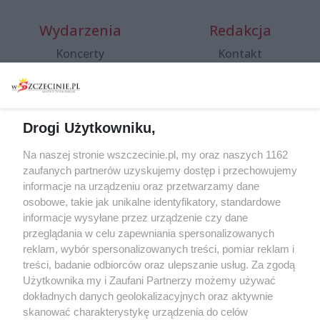
Wydarzenia
Redakcja
Koncerty
Kontakt
Warsztaty
Regulamin i polityka
prywatności
Spacery i oprowadzania
Reklama
Jarmarki, festyny, pchle
Drogi Użytkowniku,
targi
Redakcja
Wernisaże
Specjalny koncert z okazji
Na naszej stronie wszczecinie.pl, my oraz naszych 1162
20. urodzin portalu
zaufanych partnerów uzyskujemy dostęp i przechowujemy
Więcej
wSzczecinie.pl
informacje na urządzeniu oraz przetwarzamy dane
osobowe, takie jak unikalne identyfikatory, standardowe
Regulamin konkursów
informacje wysyłane przez urządzenie czy dane
śniadaniówka "Hej
przeglądania w celu zapewniania spersonalizowanych
Szczecin! Jest piątek!"
reklam, wybór spersonalizowanych treści, pomiar reklam i
treści, badanie odbiorców oraz ulepszanie usług. Za zgodą
Użytkownika my i Zaufani Partnerzy możemy używać
dokładnych danych geolokalizacyjnych oraz aktywnie
Partnerzy
skanować charakterystykę urządzenia do celów