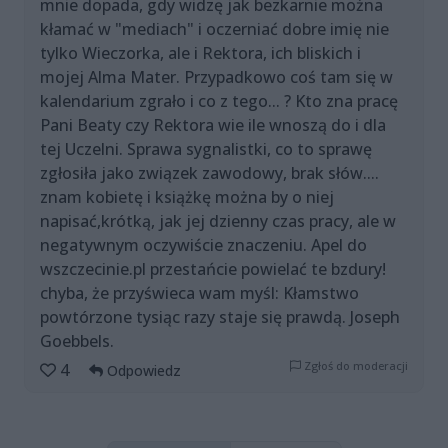
mnie dopada, gdy widzę jak bezkarnie można
kłamać w "mediach" i oczerniać dobre imię nie
tylko Wieczorka, ale i Rektora, ich bliskich i
mojej Alma Mater. Przypadkowo coś tam się w
kalendarium zgrało i co z tego... ? Kto zna pracę
Pani Beaty czy Rektora wie ile wnoszą do i dla
tej Uczelni. Sprawa sygnalistki, co to sprawę
zgłosiła jako związek zawodowy, brak słów....
znam kobietę i książkę można by o niej
napisać,krótką, jak jej dzienny czas pracy, ale w
negatywnym oczywiście znaczeniu. Apel do
wszczecinie.pl przestańcie powielać te bzdury!
chyba, że przyświeca wam myśl: Kłamstwo
powtórzone tysiąc razy staje się prawdą. Joseph
Goebbels.
Zgłoś do moderacji
4
Odpowiedz