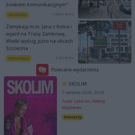
ściekiem komunikacyjnym”
1 dzień temu
Aktualności
Zamykają m.in. Jana z Kolna i
wjazd na Trasę Zamkową.
Wielki wyścig jutro na ulicach
Szczecina
2 dni temu
Komunikacja
Polecane wydarzenia
SKOLIM
7 sierpnia 2026, 20:00
Teatr Letni im. Heleny
Majdaniec
Koncerty