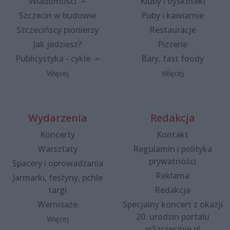
Wiadomości
Kluby i dyskoteki
Szczecin w budowie
Puby i kawiarnie
Szczecińscy pionierzy
Restauracje
Jak jedziesz?
Pizzerie
Publicystyka - cykle
Bary, fast foody
Więcej
Więcej
Wydarzenia
Redakcja
Koncerty
Kontakt
Warsztaty
Regulamin i polityka
prywatności
Spacery i oprowadzania
Reklama
Jarmarki, festyny, pchle
targi
Redakcja
Wernisaże
Specjalny koncert z okazji
20. urodzin portalu
Więcej
wSzczecinie.pl