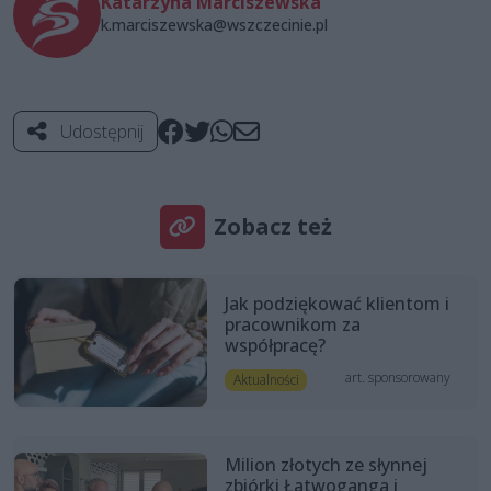
Katarzyna Marciszewska
k.marciszewska@wszczecinie.pl
Udostępnij
Zobacz też
Jak podziękować klientom i
pracownikom za
współpracę?
art. sponsorowany
Aktualności
Milion złotych ze słynnej
zbiórki Łatwoganga i