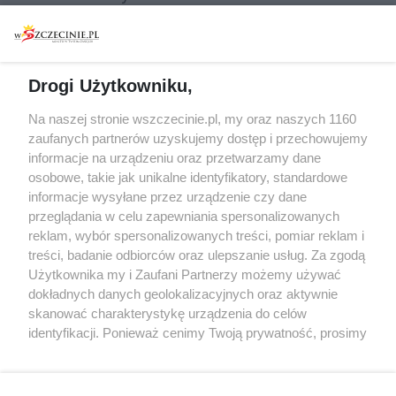
Warsztaty
Regulamin i polityka
prywatności
Spacery i oprowadzania
Reklama
Jarmarki, festyny, pchle
Drogi Użytkowniku,
targi
Redakcja
Wernisaże
Specjalny koncert z okazji
Na naszej stronie wszczecinie.pl, my oraz naszych 1160
20. urodzin portalu
zaufanych partnerów uzyskujemy dostęp i przechowujemy
Więcej
wSzczecinie.pl
informacje na urządzeniu oraz przetwarzamy dane
osobowe, takie jak unikalne identyfikatory, standardowe
Regulamin konkursów
informacje wysyłane przez urządzenie czy dane
śniadaniówka "Hej
przeglądania w celu zapewniania spersonalizowanych
Szczecin! Jest piątek!"
reklam, wybór spersonalizowanych treści, pomiar reklam i
treści, badanie odbiorców oraz ulepszanie usług. Za zgodą
Użytkownika my i Zaufani Partnerzy możemy używać
dokładnych danych geolokalizacyjnych oraz aktywnie
Partnerzy
skanować charakterystykę urządzenia do celów
Praca Szczecin
identyfikacji. Ponieważ cenimy Twoją prywatność, prosimy
o zgodę na korzystanie z tych technologii poprzez
the:protocol
kliknięcie „Akceptuję”. Zgoda jest dobrowolna i zawsze
POZASzczecin.pl
możesz ją zmienić/wycofać klikając przycisk ustawień