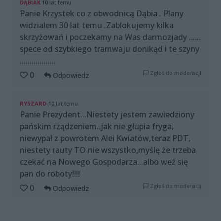
DĄBIAK
10 lat temu
Panie Krzystek co z obwodnicą Dąbia . Plany
widzialem 30 lat temu .Zablokujemy kilka
skrzyżowań i poczekamy na Was darmozjady ......
spece od szybkiego tramwaju donikąd i te szyny
..................
Zgłoś do moderacji
0
Odpowiedz
RYSZARD
10 lat temu
Panie Prezydent...Niestety jestem zawiedziony
pańskim rządzeniem..jak nie głupia fryga,
niewypał z powrotem Alei Kwiatów,teraz PDT,
niestety rauty TO nie wszystko,myślę że trzeba
czekać na Nowego Gospodarza...albo weź się
pan do roboty!!!!
Zgłoś do moderacji
0
Odpowiedz