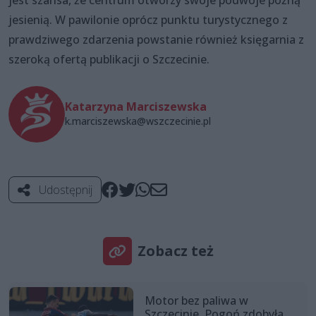
jest szansa, że centrum otworzy swoje podwoje późną
jesienią. W pawilonie oprócz punktu turystycznego z
prawdziwego zdarzenia powstanie również księgarnia z
szeroką ofertą publikacji o Szczecinie.
Katarzyna Marciszewska
k.marciszewska@wszczecinie.pl
Udostępnij
Zobacz też
Motor bez paliwa w
Szczecinie. Pogoń zdobyła