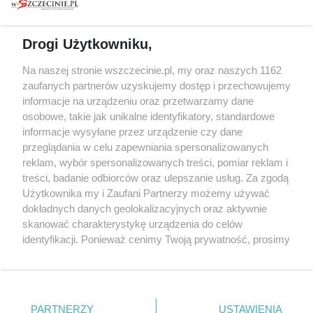
prywatności
Spacery i oprowadzania
Reklama
Jarmarki, festyny, pchle
Drogi Użytkowniku,
targi
Redakcja
Wernisaże
Specjalny koncert z okazji
Na naszej stronie wszczecinie.pl, my oraz naszych 1162
20. urodzin portalu
zaufanych partnerów uzyskujemy dostęp i przechowujemy
Więcej
wSzczecinie.pl
informacje na urządzeniu oraz przetwarzamy dane
osobowe, takie jak unikalne identyfikatory, standardowe
Regulamin konkursów
informacje wysyłane przez urządzenie czy dane
śniadaniówka "Hej
przeglądania w celu zapewniania spersonalizowanych
Szczecin! Jest piątek!"
reklam, wybór spersonalizowanych treści, pomiar reklam i
treści, badanie odbiorców oraz ulepszanie usług. Za zgodą
Użytkownika my i Zaufani Partnerzy możemy używać
dokładnych danych geolokalizacyjnych oraz aktywnie
Partnerzy
skanować charakterystykę urządzenia do celów
Praca Szczecin
identyfikacji. Ponieważ cenimy Twoją prywatność, prosimy
o zgodę na korzystanie z tych technologii poprzez
the:protocol
kliknięcie „Akceptuję”. Zgoda jest dobrowolna i zawsze
POZASzczecin.pl
możesz ją zmienić/wycofać klikając przycisk ustawień
prywatności znajdujący się w lewym dolnym rogu strony
PARTNERZY
USTAWIENIA