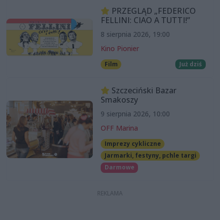
PRZEGLĄD „FEDERICO
FELLINI: CIAO A TUTTI!”
8 sierpnia 2026, 19:00
Kino Pionier
Film
Już dziś
Szczeciński Bazar
Smakoszy
9 sierpnia 2026, 10:00
OFF Marina
Imprezy cykliczne
Jarmarki, festyny, pchle targi
Darmowe