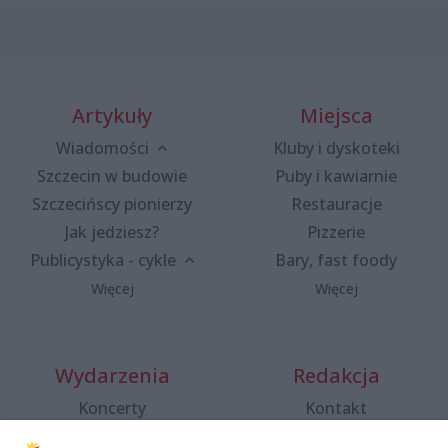
Artykuły
Miejsca
Wiadomości
Kluby i dyskoteki
Szczecin w budowie
Puby i kawiarnie
Szczecińscy pionierzy
Restauracje
Jak jedziesz?
Pizzerie
Publicystyka - cykle
Bary, fast foody
Więcej
Więcej
Wydarzenia
Redakcja
Koncerty
Kontakt
Warsztaty
Regulamin i polityka