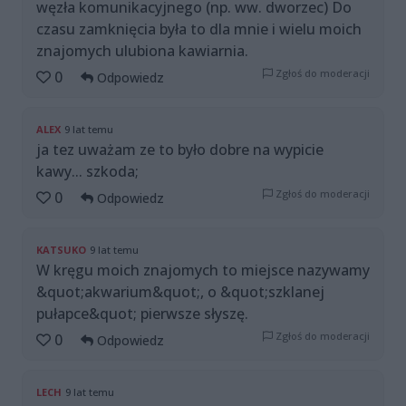
węzła komunikacyjnego (np. ww. dworzec) Do
czasu zamknięcia była to dla mnie i wielu moich
znajomych ulubiona kawiarnia.
Zgłoś do moderacji
0
Odpowiedz
ALEX
9 lat temu
ja tez uważam ze to było dobre na wypicie
kawy... szkoda;
Zgłoś do moderacji
0
Odpowiedz
KATSUKO
9 lat temu
W kręgu moich znajomych to miejsce nazywamy
&quot;akwarium&quot;, o &quot;szklanej
pułapce&quot; pierwsze słyszę.
Zgłoś do moderacji
0
Odpowiedz
LECH
9 lat temu