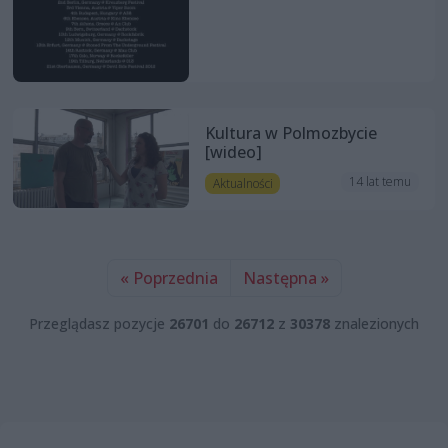
Kultura w Polmozbycie
[wideo]
14 lat temu
Aktualności
« Poprzednia
Następna »
Przeglądasz pozycje
26701
do
26712
z
30378
znalezionych