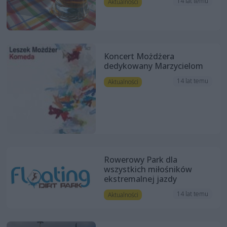
14 lat temu
Aktualności
Koncert Możdżera
dedykowany Marzycielom
14 lat temu
Aktualności
Rowerowy Park dla
wszystkich miłośników
ekstremalnej jazdy
14 lat temu
Aktualności