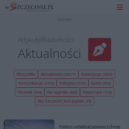
Artykuły
Wiadomości
Aktualności
Wszystkie
Aktualności
Inwestycje
(30377)
(3659)
Komunikacja
Polityka
Sport
(2413)
(1203)
(955)
Historia
Na sygnale
Reportaże
(564)
(400)
(154)
Hej Szczecin! Jest piątek!
(39)
Helios odebrał powierzchnię