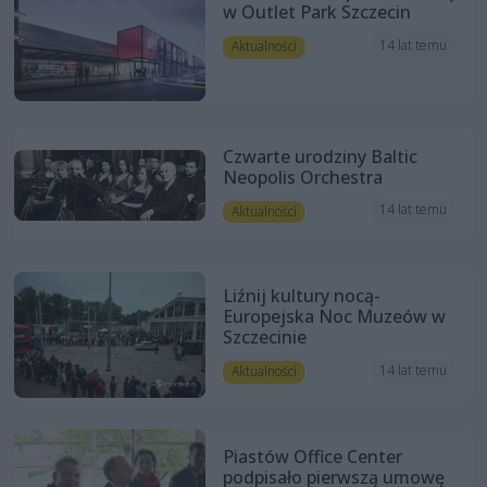
w Outlet Park Szczecin
14 lat temu
Aktualności
Czwarte urodziny Baltic
Neopolis Orchestra
14 lat temu
Aktualności
Liźnij kultury nocą-
Europejska Noc Muzeów w
Szczecinie
14 lat temu
Aktualności
Piastów Office Center
podpisało pierwszą umowę