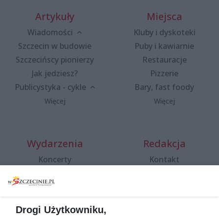
Artykuły
Miejsca
Wiadomości
Kluby i dyskoteki
Szczecin w budowie
Puby i kawiarnie
Szczecińscy pionierzy
Restauracje
Jak jedziesz?
Pizzerie
Publicystyka - cykle
Bary, fast foody
Więcej
Więcej
Wydarzenia
Redakcja
Koncerty
Kontakt
Warsztaty
Regulamin i polityka
prywatności
Spacery i oprowadzania
Reklama
Jarmarki, festyny, pchle
Drogi Użytkowniku,
targi
Redakcja