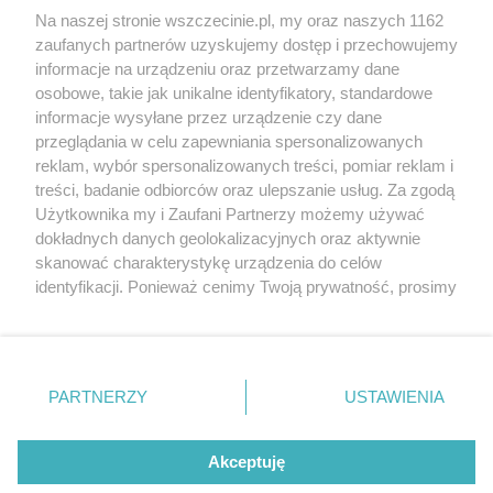
Wernisaże
Specjalny koncert z okazji
Na naszej stronie wszczecinie.pl, my oraz naszych 1162
20. urodzin portalu
zaufanych partnerów uzyskujemy dostęp i przechowujemy
Więcej
wSzczecinie.pl
informacje na urządzeniu oraz przetwarzamy dane
osobowe, takie jak unikalne identyfikatory, standardowe
Regulamin konkursów
informacje wysyłane przez urządzenie czy dane
śniadaniówka "Hej
przeglądania w celu zapewniania spersonalizowanych
Szczecin! Jest piątek!"
reklam, wybór spersonalizowanych treści, pomiar reklam i
treści, badanie odbiorców oraz ulepszanie usług. Za zgodą
Użytkownika my i Zaufani Partnerzy możemy używać
dokładnych danych geolokalizacyjnych oraz aktywnie
Partnerzy
skanować charakterystykę urządzenia do celów
Praca Szczecin
identyfikacji. Ponieważ cenimy Twoją prywatność, prosimy
o zgodę na korzystanie z tych technologii poprzez
the:protocol
kliknięcie „Akceptuję”. Zgoda jest dobrowolna i zawsze
POZASzczecin.pl
możesz ją zmienić/wycofać klikając przycisk ustawień
prywatności znajdujący się w lewym dolnym rogu strony
PARTNERZY
USTAWIENIA
. Niektóre rodzaje przetwarzania danych nie wymagają
zgody użytkownika, ale masz prawo sprzeciwić się
© 2026 wSzczecinie.pl
takiemu przetwarzaniu. Preferencje będą miały
Akceptuję
Created by GOD
zastosowania tylko na tej witrynie.