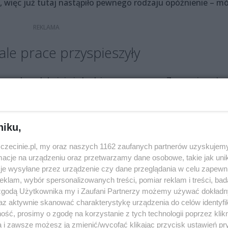
t, więc już tutaj nastąpiło pewnego rodzaju opóźnienie – mó
ale prace przyspieszyły
najprawdopodobniej nie będzie on znaczący. – Zapewniam, że
 – zapowiedział Roman Walaszkowski. – Różnych „kwiatków
race naprawdę znacznie przyspieszyły. Postęp jest widoczny.
niku,
rsji, pomiędzy Szczecinem a Goleniowem, Stargardem i
 ze wspólnego biletu okresowego łączącego przejazdy
zczecinie.pl, my oraz naszych 1162 zaufanych partnerów uzyskujemy
cje na urządzeniu oraz przetwarzamy dane osobowe, takie jak unika
je wysyłane przez urządzenie czy dane przeglądania w celu zapewn
klam, wybór spersonalizowanych treści, pomiar reklam i treści, bad
ienie SKM-ki w kierunku Kołbaskowa. Najpierw jednak musi
 zgodą Użytkownika my i Zaufani Partnerzy możemy używać dokład
ra torowa w kierunku granicy. Na razie PKP PLK szuka
az aktywnie skanować charakterystykę urządzenia do celów identyfi
ść, prosimy o zgodę na korzystanie z tych technologii poprzez klikn
a i zawsze możesz ją zmienić/wycofać klikając przycisk ustawień pr