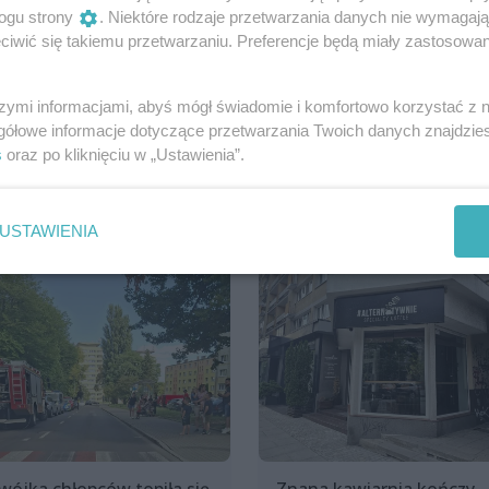
ogu strony
. Niektóre rodzaje przetwarzania danych nie wymagaj
iwić się takiemu przetwarzaniu. Preferencje będą miały zastosowania
Udostępnij
szymi informacjami, abyś mógł świadomie i komfortowo korzystać z
gółowe informacje dotyczące przetwarzania Twoich danych znajdzi
s
oraz po kliknięciu w „Ustawienia”.
USTAWIENIA
wójka chłopców topiła się
Znana kawiarnia kończy