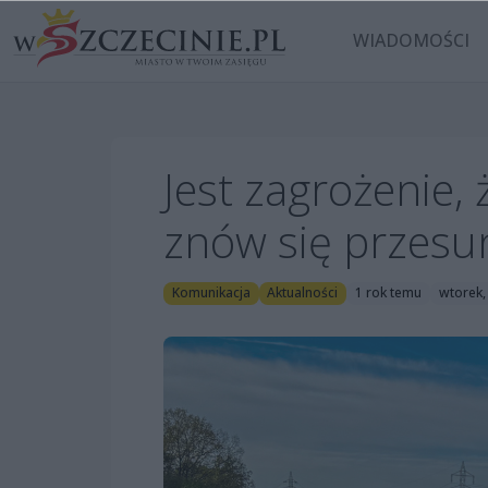
WIADOMOŚCI
Jest zagrożenie,
znów się przesun
Komunikacja
Aktualności
1 rok temu
wtorek,