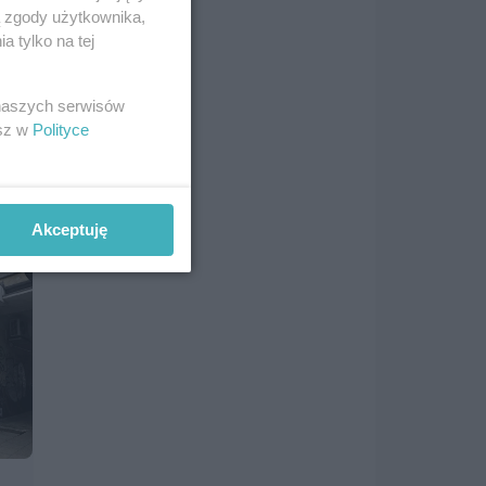
ą zgody użytkownika,
 tylko na tej
 naszych serwisów
esz w
Polityce
Akceptuję