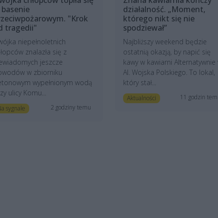
 basenie
działalność. „Moment,
rzeciwpożarowym. "Krok
którego nikt się nie
d tragedii"
spodziewał”
ójka niepełnoletnich
Najbliższy weekend będzie
łopców znalazła się z
ostatnią okazją, by napić się
iewiadomych jeszcze
kawy w kawiarni Alternatywnie
owodów w zbiorniku
Al. Wojska Polskiego. To lokal,
etonowym wypełnionym wodą
który stał...
zy ulicy Komu...
11 godzin te
Aktualności
2 godziny temu
a sygnale