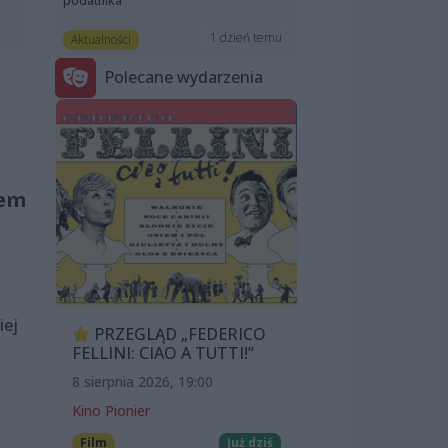
podatnika”
1 dzień temu
Aktualności
Polecane wydarzenia
iem
iej
PRZEGLĄD „FEDERICO
FELLINI: CIAO A TUTTI!”
8 sierpnia 2026, 19:00
Kino Pionier
Film
Już dziś