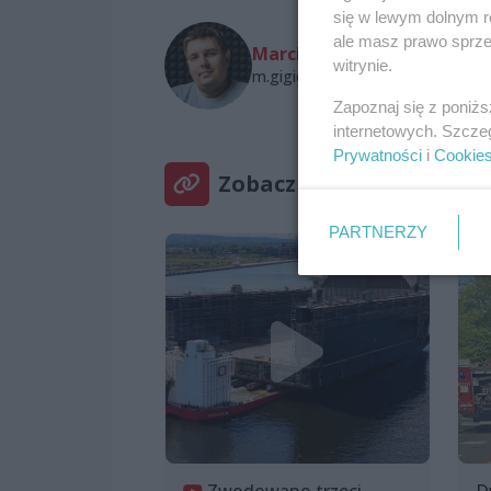
się w lewym dolnym r
ale masz prawo sprzec
Marcin Gigiel
witrynie.
m.gigiel@wszczecinie.pl
Zapoznaj się z poniż
internetowych. Szcze
Prywatności
i
Cookie
Zobacz też
PARTNERZY
Zwodowano trzeci
D