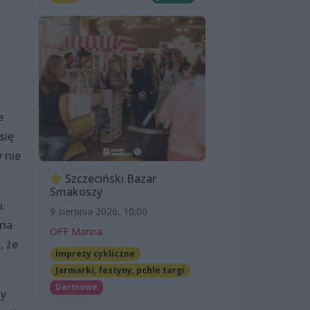
e
się
 nie
Szczeciński Bazar
Smakoszy
u.
9 sierpnia 2026, 10:00
 na
OFF Marina
, że
Imprezy cykliczne
Jarmarki, festyny, pchle targi
Darmowe
my