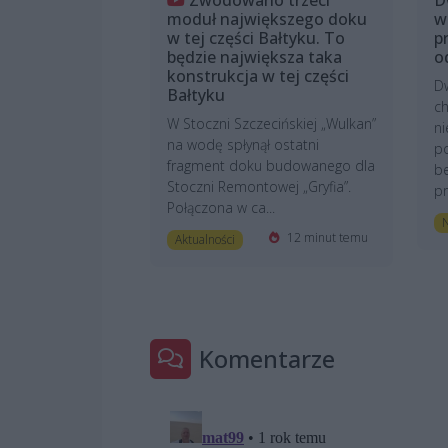
moduł największego doku
w
w tej części Bałtyku. To
p
będzie największa taka
o
konstrukcja w tej części
Dw
Bałtyku
ch
W Stoczni Szczecińskiej „Wulkan”
n
na wodę spłynął ostatni
p
fragment doku budowanego dla
b
Stoczni Remontowej „Gryfia”.
pr
Połączona w ca...
N
12 minut temu
Aktualności
Komentarze