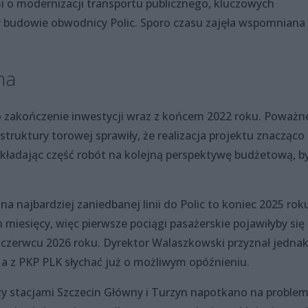
i o modernizacji transportu publicznego, kluczowych
y budowie obwodnicy Polic. Sporo czasu zajęła wspomniana
na
o zakończenie inwestycji wraz z końcem 2022 roku. Poważn
uktury torowej sprawiły, że realizacja projektu znacząco 
zekładając część robót na kolejną perspektywę budżetową, by
 najbardziej zaniedbanej linii do Polic to koniec 2025 rok
h miesięcy, więc pierwsze pociągi pasażerskie pojawiłyby się
 czerwcu 2026 roku. Dyrektor Walaszkowski przyznał jednak
 a z PKP PLK słychać już o możliwym opóźnieniu.
y stacjami Szczecin Główny i Turzyn napotkano na proble