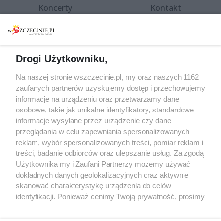
Koncerty
Kontakt
Warsztaty
Regulamin i polityka
prywatności
Spacery i oprowadzania
Reklama
Jarmarki, festyny, pchle
Drogi Użytkowniku,
targi
Redakcja
Wernisaże
Specjalny koncert z okazji
Na naszej stronie wszczecinie.pl, my oraz naszych 1162
20. urodzin portalu
zaufanych partnerów uzyskujemy dostęp i przechowujemy
Więcej
wSzczecinie.pl
informacje na urządzeniu oraz przetwarzamy dane
osobowe, takie jak unikalne identyfikatory, standardowe
Regulamin konkursów
informacje wysyłane przez urządzenie czy dane
śniadaniówka "Hej
przeglądania w celu zapewniania spersonalizowanych
Szczecin! Jest piątek!"
reklam, wybór spersonalizowanych treści, pomiar reklam i
treści, badanie odbiorców oraz ulepszanie usług. Za zgodą
Użytkownika my i Zaufani Partnerzy możemy używać
dokładnych danych geolokalizacyjnych oraz aktywnie
Partnerzy
skanować charakterystykę urządzenia do celów
Praca Szczecin
identyfikacji. Ponieważ cenimy Twoją prywatność, prosimy
o zgodę na korzystanie z tych technologii poprzez
the:protocol
kliknięcie „Akceptuję”. Zgoda jest dobrowolna i zawsze