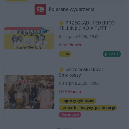
Polecane wydarzenia
PRZEGLĄD „FEDERICO
FELLINI: CIAO A TUTTI!”
8 sierpnia 2026, 19:00
Kino Pionier
Film
Już dziś
Szczeciński Bazar
Smakoszy
9 sierpnia 2026, 10:00
OFF Marina
Imprezy cykliczne
Jarmarki, festyny, pchle targi
Darmowe