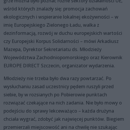
grze można było poznać różne sektory działalności UE,
wśród których znalazły się: promocja zachowań
ekologicznych i wspieranie lokalnej ekożywności – w
imię Europejskiego Zielonego Ładu, walka z
dezinformacją, rozwój w duchu europejskich wartości
czy Europejski Korpus Solidarności – mówi Arkadiusz
Mazepa, Dyrektor Sekretariatu ds. Młodzieży
Województwa Zachodniopomorskiego oraz Kierownik
EUROPE DIRECT Szczecin, organizator wydarzenia.
Młodzieży nie trzeba było dwa razy powtarzać. Po
wysłuchaniu zasad uczestnicy pędem ruszyli przed
siebie, by w rozsianych po Pobierowie punktach
rozwiązać czekające na nich zadania. Nie było mowy o
podejściu do sprawy lekceważąco – każda drużyna
chciała wygrać, zdobyć jak najwięcej punktów. Biegiem
przemierzali miejscowość ani na chwilę nie szukając