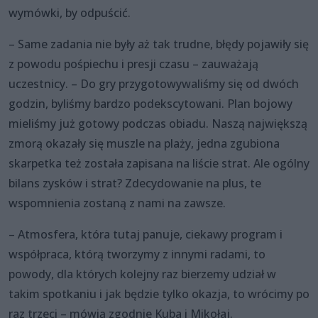
wymówki, by odpuścić.
– Same zadania nie były aż tak trudne, błędy pojawiły się
z powodu pośpiechu i presji czasu – zauważają
uczestnicy. – Do gry przygotowywaliśmy się od dwóch
godzin, byliśmy bardzo podekscytowani. Plan bojowy
mieliśmy już gotowy podczas obiadu. Naszą największą
zmorą okazały się muszle na plaży, jedna zgubiona
skarpetka też została zapisana na liście strat. Ale ogólny
bilans zysków i strat? Zdecydowanie na plus, te
wspomnienia zostaną z nami na zawsze.
– Atmosfera, która tutaj panuje, ciekawy program i
współpraca, którą tworzymy z innymi radami, to
powody, dla których kolejny raz bierzemy udział w
takim spotkaniu i jak będzie tylko okazja, to wrócimy po
raz trzeci – mówią zgodnie Kuba i Mikołaj.