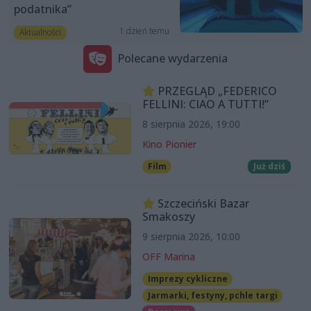
podatnika”
1 dzień temu
Aktualności
Polecane wydarzenia
PRZEGLĄD „FEDERICO
FELLINI: CIAO A TUTTI!”
8 sierpnia 2026, 19:00
Kino Pionier
Film
Już dziś
Szczeciński Bazar
Smakoszy
9 sierpnia 2026, 10:00
OFF Marina
Imprezy cykliczne
Jarmarki, festyny, pchle targi