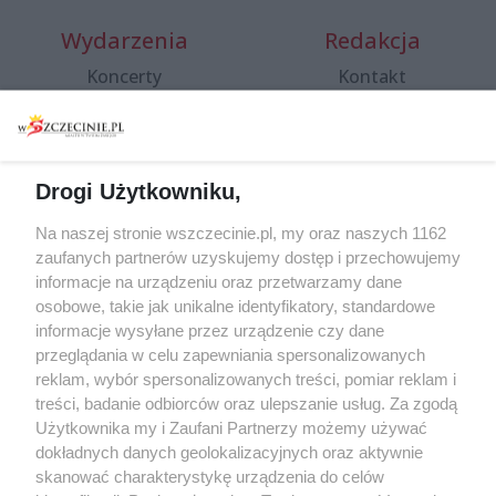
Wydarzenia
Redakcja
Koncerty
Kontakt
Warsztaty
Regulamin i polityka
prywatności
Spacery i oprowadzania
Reklama
Jarmarki, festyny, pchle
Drogi Użytkowniku,
targi
Redakcja
Wernisaże
Specjalny koncert z okazji
Na naszej stronie wszczecinie.pl, my oraz naszych 1162
20. urodzin portalu
zaufanych partnerów uzyskujemy dostęp i przechowujemy
Więcej
wSzczecinie.pl
informacje na urządzeniu oraz przetwarzamy dane
osobowe, takie jak unikalne identyfikatory, standardowe
Regulamin konkursów
informacje wysyłane przez urządzenie czy dane
śniadaniówka "Hej
przeglądania w celu zapewniania spersonalizowanych
Szczecin! Jest piątek!"
reklam, wybór spersonalizowanych treści, pomiar reklam i
treści, badanie odbiorców oraz ulepszanie usług. Za zgodą
Użytkownika my i Zaufani Partnerzy możemy używać
dokładnych danych geolokalizacyjnych oraz aktywnie
Partnerzy
skanować charakterystykę urządzenia do celów