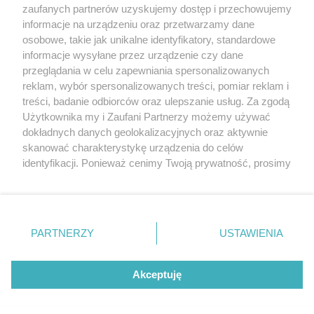
20. urodzin portalu
zaufanych partnerów uzyskujemy dostęp i przechowujemy
Więcej
wSzczecinie.pl
informacje na urządzeniu oraz przetwarzamy dane
osobowe, takie jak unikalne identyfikatory, standardowe
Regulamin konkursów
informacje wysyłane przez urządzenie czy dane
śniadaniówka "Hej
przeglądania w celu zapewniania spersonalizowanych
Szczecin! Jest piątek!"
reklam, wybór spersonalizowanych treści, pomiar reklam i
treści, badanie odbiorców oraz ulepszanie usług. Za zgodą
Użytkownika my i Zaufani Partnerzy możemy używać
dokładnych danych geolokalizacyjnych oraz aktywnie
Partnerzy
skanować charakterystykę urządzenia do celów
Praca Szczecin
identyfikacji. Ponieważ cenimy Twoją prywatność, prosimy
o zgodę na korzystanie z tych technologii poprzez
the:protocol
kliknięcie „Akceptuję”. Zgoda jest dobrowolna i zawsze
POZASzczecin.pl
możesz ją zmienić/wycofać klikając przycisk ustawień
prywatności znajdujący się w lewym dolnym rogu strony
PARTNERZY
USTAWIENIA
. Niektóre rodzaje przetwarzania danych nie wymagają
zgody użytkownika, ale masz prawo sprzeciwić się
© 2026 wSzczecinie.pl
takiemu przetwarzaniu. Preferencje będą miały
Akceptuję
Created by GOD
zastosowania tylko na tej witrynie.
Zapoznaj się z poniższymi informacjami, abyś mógł