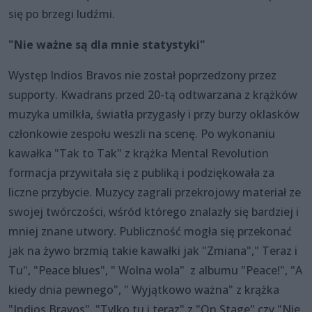
się po brzegi ludźmi.
"Nie ważne są dla mnie statystyki"
Występ Indios Bravos nie został poprzedzony przez
supporty. Kwadrans przed 20-tą odtwarzana z krążków
muzyka umilkła, światła przygasły i przy burzy oklasków
członkowie zespołu weszli na scenę. Po wykonaniu
kawałka "Tak to Tak" z krążka Mental Revolution
formacja przywitała się z publiką i podziękowała za
liczne przybycie. Muzycy zagrali przekrojowy materiał ze
swojej twórczości, wśród którego znalazły się bardziej i
mniej znane utwory. Publiczność mogła się przekonać
jak na żywo brzmią takie kawałki jak "Zmiana"," Teraz i
Tu", "Peace blues", " Wolna wola" z albumu "Peace!", "A
kiedy dnia pewnego", " Wyjątkowo ważna" z krążka
"Indios Bravos", "Tylko tu i teraz" z "On Stage" czy "Nie