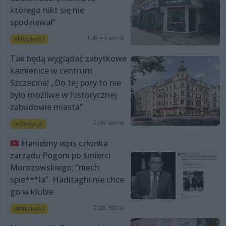
którego nikt się nie
spodziewał”
1 dzień temu
Aktualności
Tak będą wyglądać zabytkowe
kamienice w centrum
Szczecina! „Do tej pory to nie
było możliwe w historycznej
zabudowie miasta”
2 dni temu
Inwestycje
Haniebny wpis członka
zarządu Pogoni po śmierci
Morozowskiego: “niech
spie***la”. Haditaghi nie chce
go w klubie
2 dni temu
Aktualności