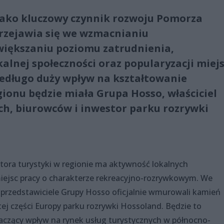
jako kluczowy czynnik rozwoju Pomorza
przejawia się we wzmacnianiu
większaniu poziomu zatrudnienia,
kalnej społeczności oraz popularyzacji miej
edługo duży wpływ na kształtowanie
ionu będzie miała Grupa Hosso, właściciel
ch, biurowców i inwestor parku rozrywki
tora turystyki w regionie ma aktywność lokalnych
iejsc pracy o charakterze rekreacyjno-rozrywkowym. We
c przedstawiciele Grupy Hosso oficjalnie wmurowali kamień
j części Europy parku rozrywki Hossoland. Będzie to
naczący wpływ na rynek usług turystycznych w północno-