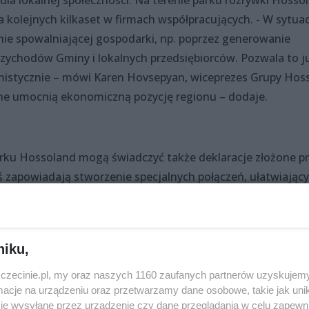
 dla lokalnej społeczności. Na terenie parku rozrywki Hosso
a kolejnych kilkaset w firmach współpracujących. - W sytuac
nie spowalniającej gospodarki, np. poprzez generowanie
rzychodów Gminy i lokalnych przedsiębiorców. Pozwala to j
ymistycznie – mówi Karen Hovsepyan, wiceprezes Grupy Hoss
jne umocnią ekonomiczną pozycję regionu – dodaje.
rku Hossoland mogą świadczyć także deklaracje złożone p
ś zapowiadają stworzenie specjalnych połączeń, ułatwiając
- Konieczność zaspokajania potrzeb turystów w zakresie us
h, gastronomicznych czy hotelowych to efektywna metoda
i i kreowania nowych źródeł dochodu – zaznacza Hrayr
niku,
zczecinie.pl, my oraz naszych 1160 zaufanych partnerów uzyskujemy
cje na urządzeniu oraz przetwarzamy dane osobowe, takie jak unika
je wysyłane przez urządzenie czy dane przeglądania w celu zapewn