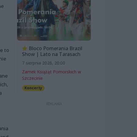
ne
Bloco Pomerania Brazil
e to
Show | Lato na Tarasach
nie
7 sierpnia 2026, 20:00
Zamek Książąt Pomorskich w
wane
Szczecinie
ich,
Koncerty
a
ania