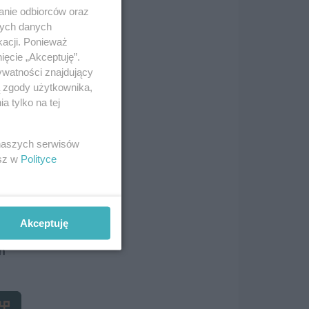
anie odbiorców oraz
zną
nych danych
kacji. Ponieważ
ięcie „Akceptuję”.
ch
ywatności znajdujący
ą zgody użytkownika,
 tylko na tej
 naszych serwisów
esz w
Polityce
Akceptuję
h