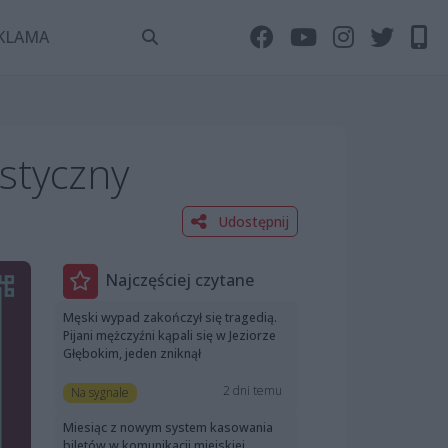
KLAMA
styczny
Udostępnij
Najczęściej czytane
Męski wypad zakończył się tragedią.
Pijani mężczyźni kąpali się w Jeziorze
Głębokim, jeden zniknął
2 dni temu
Na sygnale
Miesiąc z nowym system kasowania
biletów w komunikacji miejskiej.