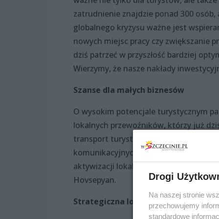
ważne nie tylko dla turystów, ale także
zatrudnienie znajdzie ponad 300 osób, 
globalnego kryzysu ważne jest wspiera
nowych miejsc pracy czy zwiększanie p
dziś patrzeć w przyszłość bardziej opt
Wierzymy, że nasze nakłady inwestycy
Szanse dla małych biznesów
O wysokim potencjale turystycznym pa
lokalnych przewoźników, którzy już dzi
transport turystów do parku rozrywki. 
komunikacyjnych, ale także handlowyc
aktywizacji lokalnej przedsiębiorczośc
Drogi Użytkow
Hovsepyan.
Na naszej stronie ws
Strategiczna lokalizacja
przechowujemy informa
standardowe informac