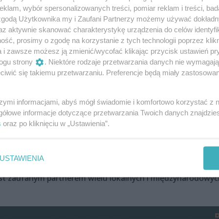
jak park rozrywki Hossoland przyczynią się do pobudzenia
klam, wybór spersonalizowanych treści, pomiar reklam i treści, bad
niego. Dlatego właśnie zdecydowaliśmy się na strategic
 zgodą Użytkownika my i Zaufani Partnerzy możemy używać dokład
az aktywnie skanować charakterystykę urządzenia do celów identyfi
wej S6 i w pobliżu nadbałtyckich miejscowości – mówi Hrayr
ść, prosimy o zgodę na korzystanie z tych technologii poprzez klikn
 cała infrastruktura miejsca będzie oparta na rozwiązania
a i zawsze możesz ją zmienić/wycofać klikając przycisk ustawień pr
ogu strony
. Niektóre rodzaje przetwarzania danych nie wymagaj
iwić się takiemu przetwarzaniu. Preferencje będą miały zastosowania
rywki Hossoland i jego budowy:
facebook.com/Hossoland
.
szymi informacjami, abyś mógł świadomie i komfortowo korzystać z
gółowe informacje dotyczące przetwarzania Twoich danych znajdzi
s
oraz po kliknięciu w „Ustawienia”.
handlowych m.in. w Kołobrzegu, Szczecinku, Gryficach,
bodzinie. Jest także inwestorem parku rozrywki Hossoland w
USTAWIENIA
 zaplanowano na rok 2024. W ramach działalności tworzy
est zaufanym partnerem wielu lokalnych i międzynarodowyc