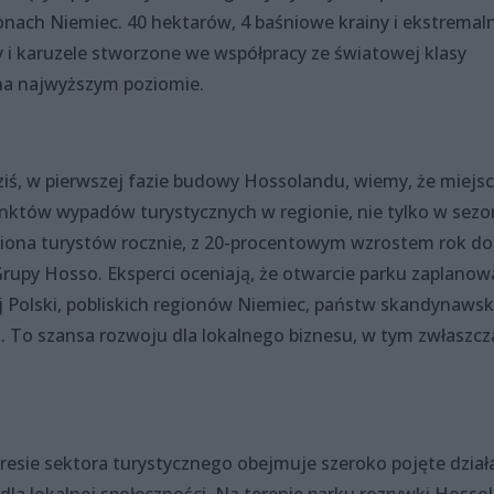
onach Niemiec. 40 hektarów, 4 baśniowe krainy i ekstremal
ry i karuzele stworzone we współpracy ze światowej klasy
na najwyższym poziomie.
 dziś, w pierwszej fazie budowy Hossolandu, wiemy, że miejsc
unktów wypadów turystycznych w regionie, nie tylko w sezo
liona turystów rocznie, z 20-procentowym wzrostem rok do
rupy Hosso. Eksperci oceniają, że otwarcie parku zaplano
ej Polski, pobliskich regionów Niemiec, państw skandynawsk
. To szansa rozwoju dla lokalnego biznesu, w tym zwłaszcz
esie sektora turystycznego obejmuje szeroko pojęte dział