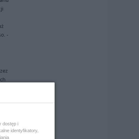
land
ji
uż
o. -
rzez
ych
ług
 dostęp i
lne identyfikatory,
iania