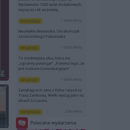
Wystawiono 1300 opłat dodatkowych
więcej niż rok wcześniej
1 dzień temu
Komunikacja
Niezwykła dwunastka. Oni ukończyli
szczecińskiego Pobożniaka
1 dzień temu
Aktualności
To śródmiejska ulica, która ma
„ogromny potencjał”. „Pomimo tego, że
jest ściekiem komunikacyjnym”
1 dzień temu
Aktualności
Zamykają m.in. Jana z Kolna i wjazd na
Trasę Zamkową. Wielki wyścig jutro na
ulicach Szczecina
2 dni temu
Komunikacja
Polecane wydarzenia